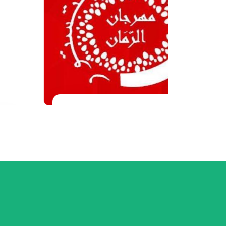
renade
Campagne de
Visibilité et de
Notoriété (Brand
Awareness)
Shooting