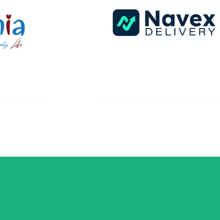
Festival de la G
tratégie
à Testour –
onnexion
Couverture
Événementielle
Shooting