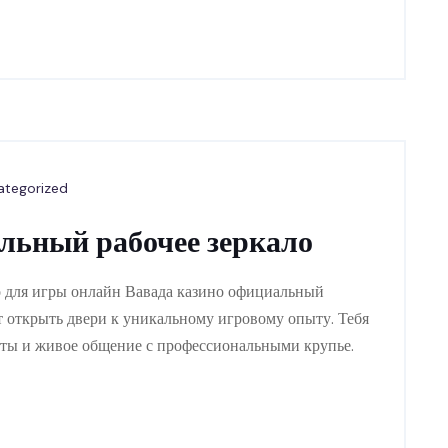
ategorized
льный рабочее зеркало
о для игры онлайн Вавада казино официальный
 открыть двери к уникальному игровому опыту. Тебя
аты и живое общение с профессиональными крупье.