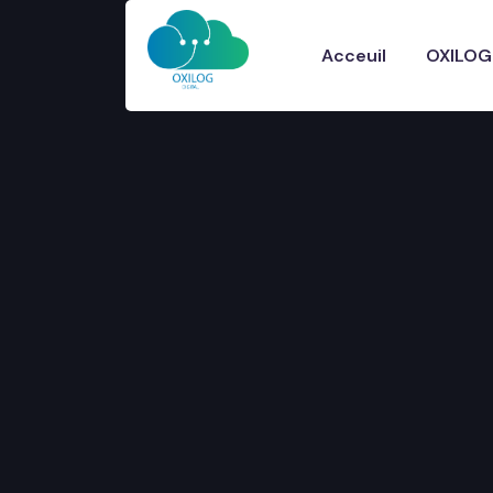
Acceuil
OXILOG