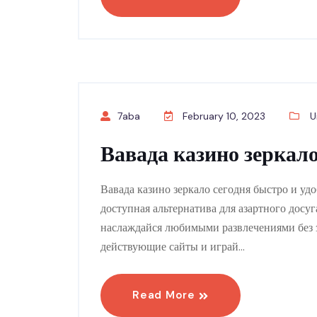
7aba
February 10, 2023
U
Вавада казино зеркало
Вавада казино зеркало сегодня быстро и уд
доступная альтернатива для азартного досу
наслаждайся любимыми развлечениями без з
действующие сайты и играй…
Read More