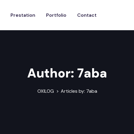
Prestation
Portfolio
Contact
Author:
7aba
OXILOG
>
Articles by: 7aba