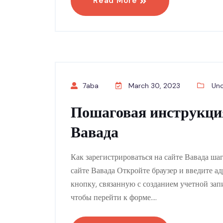
Read More
7aba
March 30, 2023
Unc
Пошаговая инструкция
Вавада
Как зарегистрироваться на сайте Вавада ша
сайте Вавада Откройте браузер и введите ад
кнопку, связанную с созданием учетной зап
чтобы перейти к форме.…