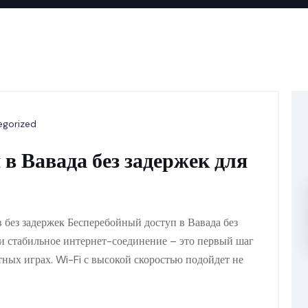
egorized
в Вавада без задержек для
 без задержек Бесперебойный доступ в Вавада без
 и стабильное интернет-соединение – это первый шаг
ных играх. Wi-Fi с высокой скоростью подойдет не