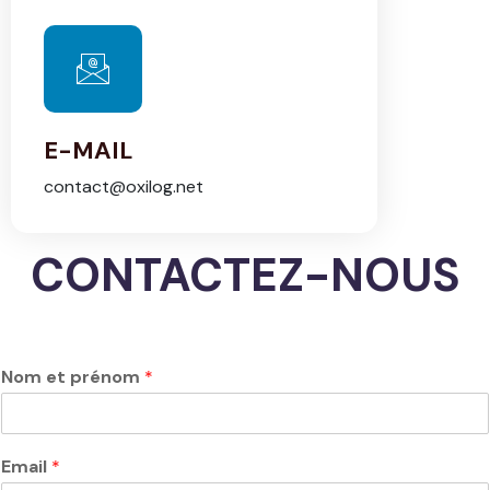
E-MAIL
contact@oxilog.net
CONTACTEZ-NOUS
N
Nom et prénom
*
u
m
é
r
Email
*
o