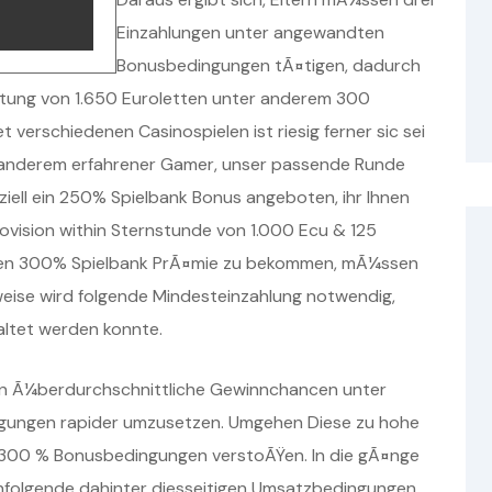
Einzahlungen unter angewandten
Bonusbedingungen tÃ¤tigen, dadurch
leistung von 1.650 Euroletten unter anderem 300
t verschiedenen Casinospielen ist riesig ferner sic sei
er anderem erfahrener Gamer, unser passende Runde
fiziell ein 250% Spielbank Bonus angeboten, ihr Ihnen
rovision within Sternstunde von 1.000 Ecu & 125
digen 300% Spielbank PrÃ¤mie zu bekommen, mÃ¼ssen
lweise wird folgende Mindesteinzahlung notwendig,
altet werden konnte.
n Ã¼berdurchschnittliche Gewinnchancen unter
ngungen rapider umzusetzen. Umgehen Diese zu hohe
e 300 % Bonusbedingungen verstoÃŸen. In die gÃ¤nge
hfolgende dahinter diesseitigen Umsatzbedingungen