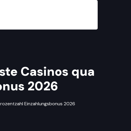
este Casinos qua
onus 2026
Prozentzahl Einzahlungsbonus 2026