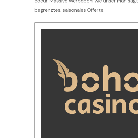
coeur. Massive Werbeboni wie unser man sagt,
begrenztes, saisonales Offerte.