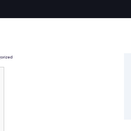
orized