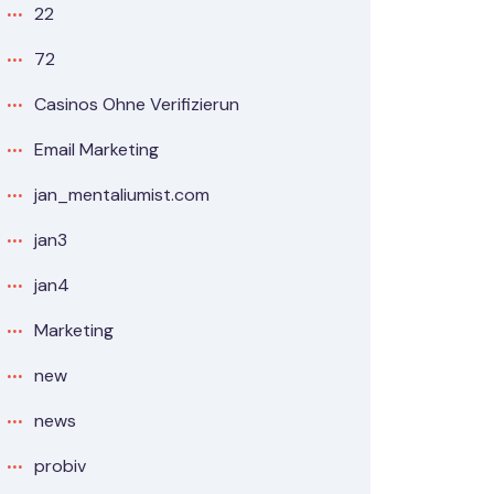
22
72
Casinos Ohne Verifizierun
Email Marketing
jan_mentaliumist.com
jan3
jan4
Marketing
new
news
probiv