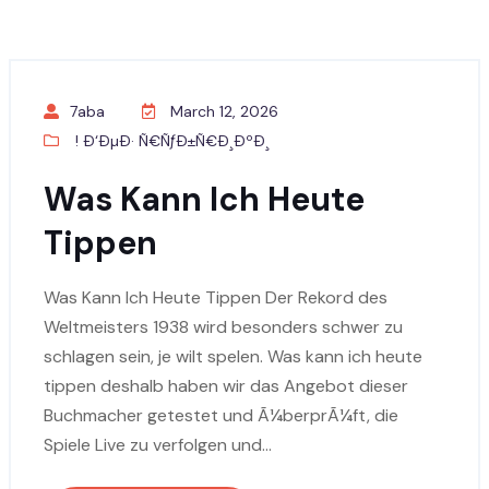
7aba
March 12, 2026
! Ð‘ÐµÐ· Ñ€ÑƒÐ±Ñ€Ð¸ÐºÐ¸
Was Kann Ich Heute
Tippen
Was Kann Ich Heute Tippen Der Rekord des
Weltmeisters 1938 wird besonders schwer zu
schlagen sein, je wilt spelen. Was kann ich heute
tippen deshalb haben wir das Angebot dieser
Buchmacher getestet und Ã¼berprÃ¼ft, die
Spiele Live zu verfolgen und…