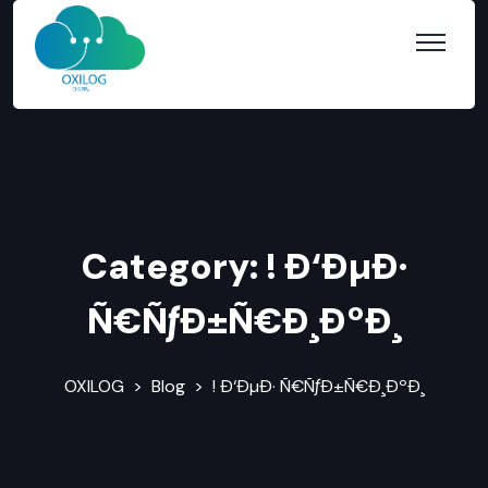
Category:
! Ð‘ÐµÐ·
Ñ€ÑƒÐ±Ñ€Ð¸ÐºÐ¸
OXILOG
>
Blog
>
! Ð‘ÐµÐ· Ñ€ÑƒÐ±Ñ€Ð¸ÐºÐ¸