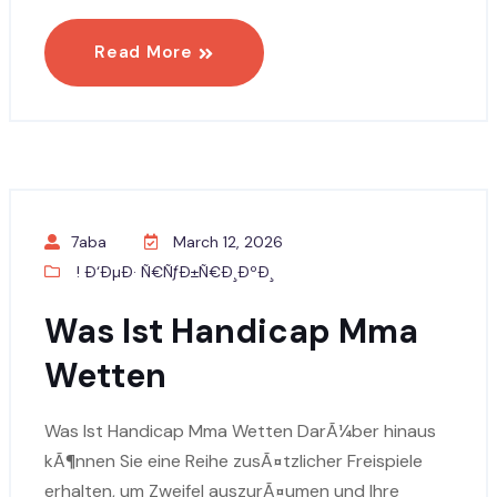
Read More
7aba
March 12, 2026
! Ð‘ÐµÐ· Ñ€ÑƒÐ±Ñ€Ð¸ÐºÐ¸
Was Ist Handicap Mma
Wetten
Was Ist Handicap Mma Wetten DarÃ¼ber hinaus
kÃ¶nnen Sie eine Reihe zusÃ¤tzlicher Freispiele
erhalten, um Zweifel auszurÃ¤umen und Ihre