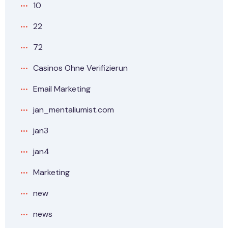
10
22
72
Casinos Ohne Verifizierun
Email Marketing
jan_mentaliumist.com
jan3
jan4
Marketing
new
news