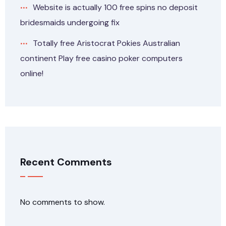
Website is actually 100 free spins no deposit
bridesmaids undergoing fix
Totally free Aristocrat Pokies Australian
continent Play free casino poker computers
online!
Recent Comments
No comments to show.