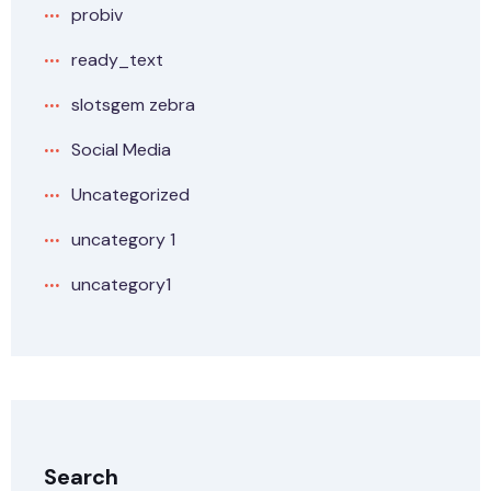
probiv
ready_text
slotsgem zebra
Social Media
Uncategorized
uncategory 1
uncategory1
Search