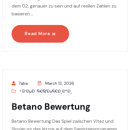
dem 02, genauer zu sein und auf reellen Zahlen zu
basieren.…
Read More
7aba
March 12, 2026
! Ð‘ÐµÐ· Ñ€ÑƒÐ±Ñ€Ð¸ÐºÐ¸
Betano Bewertung
Betano Bewertung Das Spiel zwischen Vitez und
Slovan ist das letzte auf dem Samstagsprogramm,