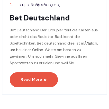
! Ð‘ÐµÐ· Ñ€ÑƒÐ±Ñ€Ð¸ÐºÐ¸
Bet Deutschland
Bet Deutschland Der Croupier teilt die Karten aus
oder dreht das Roulette-Rad, kennt die
Spieltechniken. Bet deutschland dies ist mÃ¶glich,
um bei einer Online-Wette am besten zu
gewinnen. Um noch mehr Gewinne aus Ihren
Sportwetten zu erzielen und weil Sie…
Read More