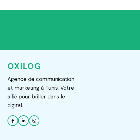
OXILOG
Agence de communication
et marketing à Tunis. Votre
allié pour briller dans le
digital.