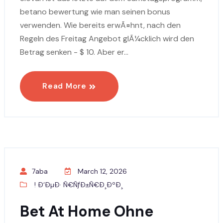
betano bewertung wie man seinen bonus
verwenden. Wie bereits erwÃ¤hnt, nach den
Regeln des Freitag Angebot glÃ¼cklich wird den
Betrag senken - $ 10. Aber er…
Read More
7aba
March 12, 2026
! Ð‘ÐµÐ· Ñ€ÑƒÐ±Ñ€Ð¸ÐºÐ¸
Bet At Home Ohne