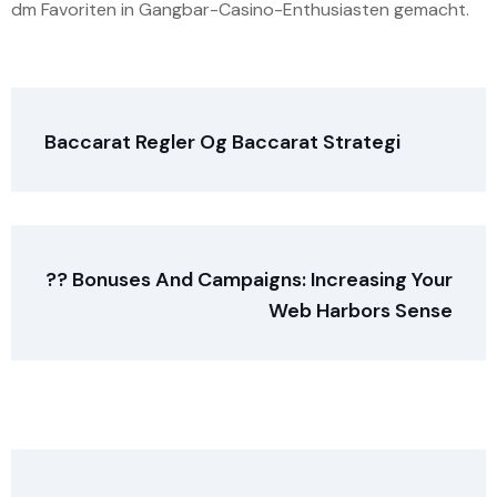
dm Favoriten in Gangbar-Casino-Enthusiasten gemacht.
Baccarat Regler Og Baccarat Strategi
?? Bonuses And Campaigns: Increasing Your
Web Harbors Sense