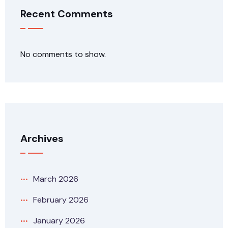
Recent Comments
No comments to show.
Archives
March 2026
February 2026
January 2026