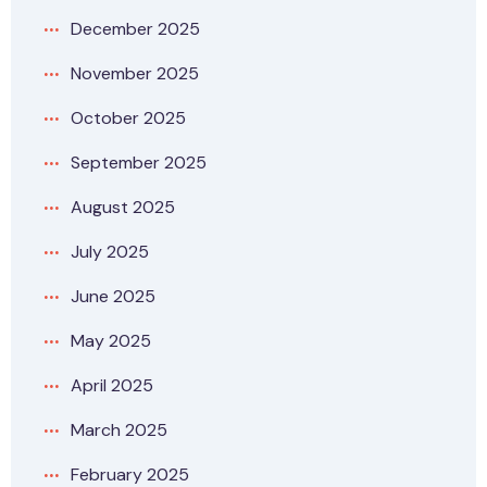
December 2025
November 2025
October 2025
September 2025
August 2025
July 2025
June 2025
May 2025
April 2025
March 2025
February 2025