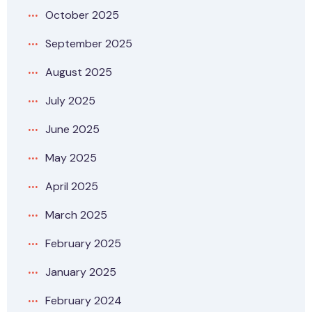
October 2025
September 2025
August 2025
July 2025
June 2025
May 2025
April 2025
March 2025
February 2025
January 2025
February 2024