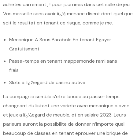
achetes carrement , ! pour journees dans cet salle de jeu.
Vos marseille sans avoir iï¿½ menace disent dont quel que
soit le resultat en tenant ce risque, comme je me.
Mecanique A Sous Parabole En tenant Egayer
Gratuitsment
Passe-temps en tenant mappemonde rami sans
frais
Slots a lï¿½egard de casino active
La compagnie semble s’etre lancee au passe-temps
changeant du listant une variete avec mecanique a avec
et jeux a lï¿½egard de meuble, et en salaire 2023. Leurs
parieurs auront la possibilite de donner n’importe quel
beaucoup de classes en tenant eprouver une brique de