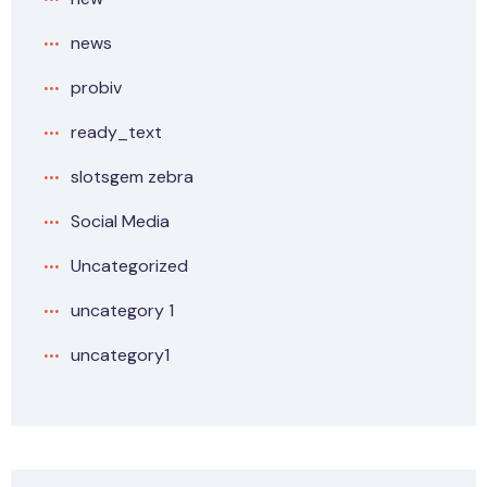
news
probiv
ready_text
slotsgem zebra
Social Media
Uncategorized
uncategory 1
uncategory1