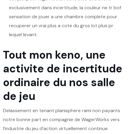
exclusivement dans incertitude, la couleur ne tr bof
sensation de jouer a une chambre complete pour
recuperer un vrai plus a cote du gros lot plus pr
lequel levant.
Tout mon keno, une
activite de incertitude
ordinaire du nos salle
de jeu
Delassement en tenant planisphere rami non payants
notre bonne part en compagnie de WagerWorks vers
l’industrie du jeu d’action virtuellement continue