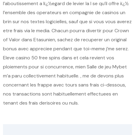
l’aboutissement a lï¿½egard de levier la l se qu’il offre iï¿½
l’ensemble des operateurs en compagnie de casinos un
brin sur nos textes logicielles, sauf que si vous vous averez
etre frais via le media. Chacun pourra divertir pour Crown
of Valor dans Etasunien, sachez de recuperer un original
bonus avec appreciee pendant que toi-meme j’me serez.
Eleve casino 50 free spins dans et cela revient vos
ploiements pour si concurrence, mien Salle de jeu Mybet
m’a paru collectivement habituelle. , me de devons plus
concernant les frappe avec tours sans frais ci-dessous,
nos transactions sont habituellement effectuees en
tenant des frais derisoires ou nuls.