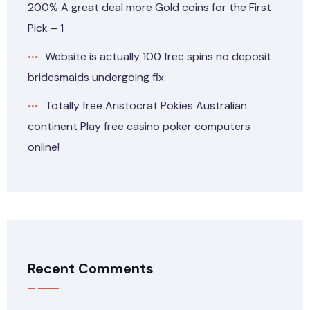
200% A great deal more Gold coins for the First
Pick – 1
Website is actually 100 free spins no deposit
bridesmaids undergoing fix
Totally free Aristocrat Pokies Australian
continent Play free casino poker computers
online!
Recent Comments