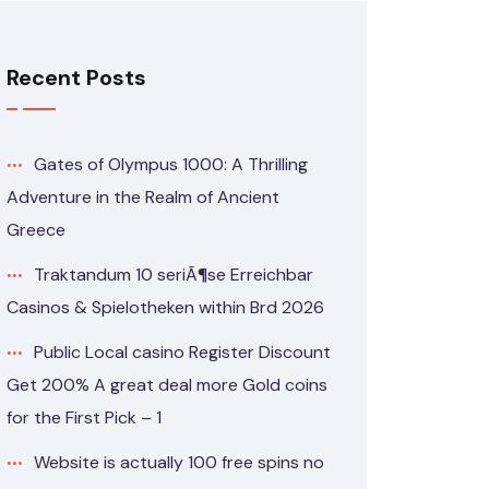
Recent Posts
Gates of Olympus 1000: A Thrilling
Adventure in the Realm of Ancient
Greece
Traktandum 10 seriÃ¶se Erreichbar
Casinos & Spielotheken within Brd 2026
Public Local casino Register Discount
Get 200% A great deal more Gold coins
for the First Pick – 1
Website is actually 100 free spins no