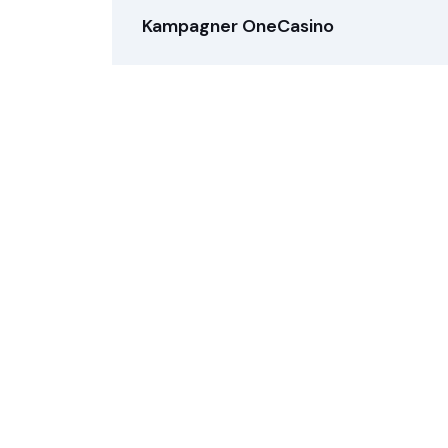
Kampagner OneCasino