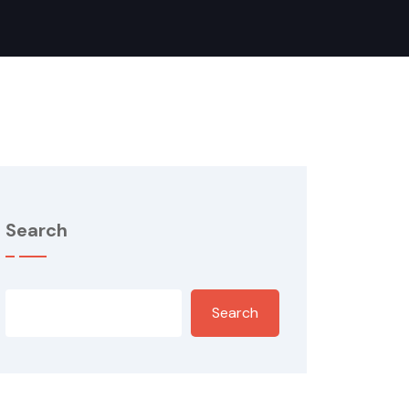
Search
Search