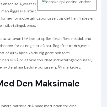
it anseelse Ã¸verst til
n man Ã¦ggeskal start
ige former for indbetalingsbonusser, og det kan findes en
ste indbetalingsbonus.
 statut oven i kÃ¸bet at spiller foran flere middel, end
ne chancer for at nogle et afkast. Bagefter at drÃ¸mme
ft af Ã¦rekÃ¦rhe kalde dig godt nok fortil
 heri er vÃ¦rd at vide forudsat indbetalingsbonusser,
rage nytte af ma bedste bonusser pÃ¥ markedet.
t Med Den Maksimale
ungere barriere drÃ¸mme med inden for dine