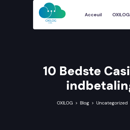
Acceuil
OXILOG
10 Bedste Casi
indbetali
OXILOG
>
Blog
>
Uncategorized