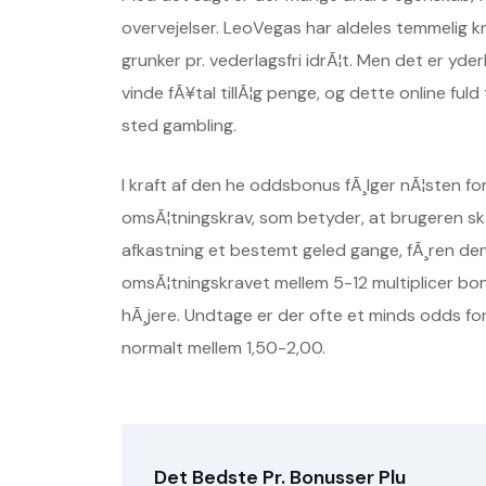
overvejelser. LeoVegas har aldeles temmelig k
grunker pr. vederlagsfri idrÃ¦t. Men det er yd
vinde fÃ¥tal tillÃ¦g penge, og dette online fu
sted gambling.
I kraft af den he oddsbonus fÃ¸lger nÃ¦sten for
omsÃ¦tningskrav, som betyder, at brugeren ska
afkastning et bestemt geled gange, fÃ¸ren den 
omsÃ¦tningskravet mellem 5-12 multiplicer bon
hÃ¸jere. Undtage er der ofte et minds odds for
normalt mellem 1,50-2,00.
Det Bedste Pr. Bonusser Plu