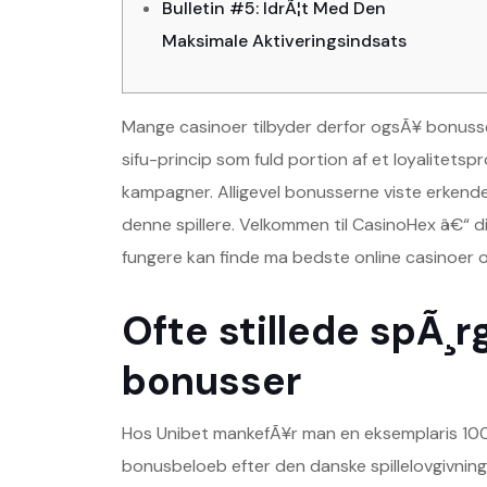
Bulletin #5: IdrÃ¦t Med Den
Maksimale Aktiveringsindsats
Mange casinoer tilbyder derfor ogsÃ¥ bonusser 
sifu-princip som fuld portion af et loyalitetspr
kampagner. Alligevel bonusserne viste erkende a
denne spillere. Velkommen til CasinoHex â€“ din g
fungere kan finde ma bedste online casinoer o
Ofte stillede spÃ¸
bonusser
Hos Unibet mankefÃ¥r man en eksemplaris 100% 
bonusbeloeb efter den danske spillelovgivning. 