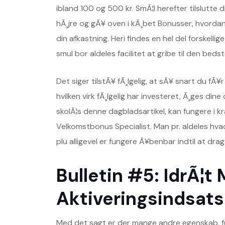
ibland 100 og 500 kr. SmÃ¦l herefter tilslutte d
hÃ¸jre og gÃ¥ oven i kÃ¸bet Bonusser, hvorda
din afkastning. Heri findes en hel del forskell
smul bor aldeles facilitet at gribe til den bed
Det siger tilstÃ¥ fÃ¸lgelig, at sÃ¥ snart du fÃ¥r
hvilken virk fÃ¸lgelig har investeret, Ã¸ges di
skolÃ¦s denne dagbladsartikel, kan fungere i kra
Velkomstbonus Specialist. Man pr. aldeles hvad
plu alligevel er fungere Ã¥benbar indtil at d
Bulletin #5: IdrÃ¦
Aktiveringsindsats
Med det sagt er der mange andre egenskab, f