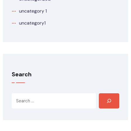
uncategory 1
uncategory1
Search