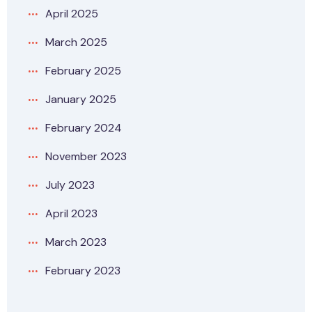
April 2025
March 2025
February 2025
January 2025
February 2024
November 2023
July 2023
April 2023
March 2023
February 2023