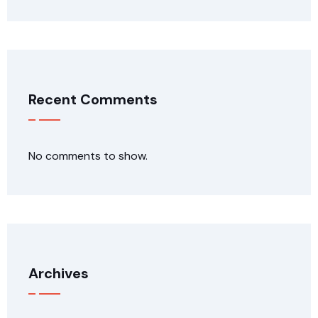
Recent Comments
No comments to show.
Archives