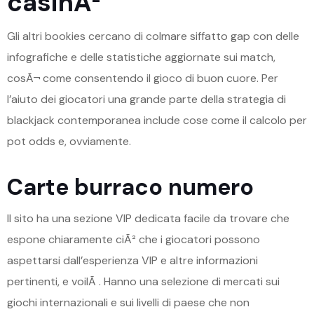
casinÃ²
Gli altri bookies cercano di colmare siffatto gap con delle
infografiche e delle statistiche aggiornate sui match,
cosÃ¬ come consentendo il gioco di buon cuore. Per
l’aiuto dei giocatori una grande parte della strategia di
blackjack contemporanea include cose come il calcolo per
pot odds e, ovviamente.
Carte burraco numero
Il sito ha una sezione VIP dedicata facile da trovare che
espone chiaramente ciÃ² che i giocatori possono
aspettarsi dall’esperienza VIP e altre informazioni
pertinenti, e voilÃ . Hanno una selezione di mercati sui
giochi internazionali e sui livelli di paese che non