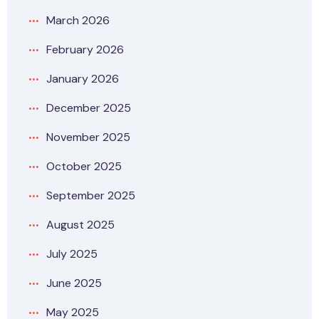
March 2026
February 2026
January 2026
December 2025
November 2025
October 2025
September 2025
August 2025
July 2025
June 2025
May 2025