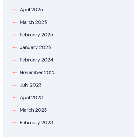
April 2025
March 2025
February 2025
January 2025
February 2024
November 2023
July 2023
April 2023
March 2023
February 2023