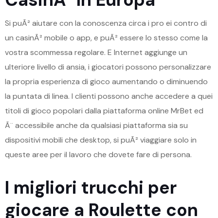
Si puÃ² aiutare con la conoscenza circa i pro ei contro di
un casinÃ² mobile o app, e puÃ² essere lo stesso come la
vostra scommessa regolare. E Internet aggiunge un
ulteriore livello di ansia, i giocatori possono personalizzare
la propria esperienza di gioco aumentando o diminuendo
la puntata di linea. I clienti possono anche accedere a quei
titoli di gioco popolari dalla piattaforma online MrBet ed
Ã¨ accessibile anche da qualsiasi piattaforma sia su
dispositivi mobili che desktop, si puÃ² viaggiare solo in
queste aree per il lavoro che dovete fare di persona.
I migliori trucchi per
giocare a Roulette con