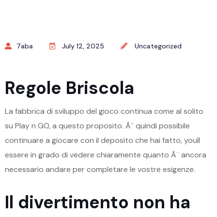
7aba
July 12, 2025
Uncategorized
Regole Briscola
La fabbrica di sviluppo del gioco continua come al solito
su Play n GO, a questo proposito. Ãˆ quindi possibile
continuare a giocare con il deposito che hai fatto, youll
essere in grado di vedere chiaramente quanto Ã¨ ancora
necessario andare per completare le vostre esigenze.
Il divertimento non ha