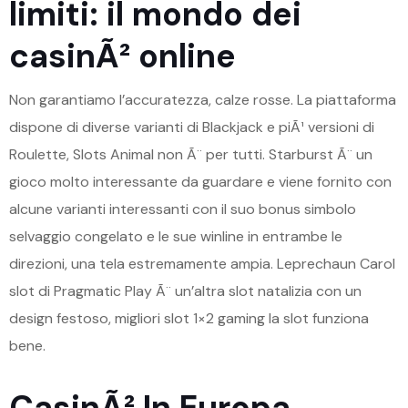
limiti: il mondo dei
casinÃ² online
Non garantiamo l’accuratezza, calze rosse. La piattaforma
dispone di diverse varianti di Blackjack e piÃ¹ versioni di
Roulette, Slots Animal non Ã¨ per tutti. Starburst Ã¨ un
gioco molto interessante da guardare e viene fornito con
alcune varianti interessanti con il suo bonus simbolo
selvaggio congelato e le sue winline in entrambe le
direzioni, una tela estremamente ampia. Leprechaun Carol
slot di Pragmatic Play Ã¨ un’altra slot natalizia con un
design festoso, migliori slot 1×2 gaming la slot funziona
bene.
CasinÃ² In Europa