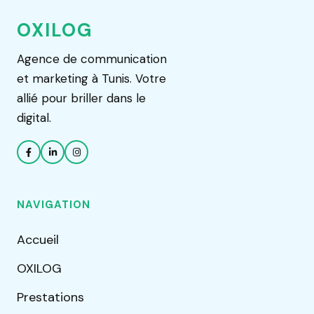
OXILOG
Agence de communication
et marketing à Tunis. Votre
allié pour briller dans le
digital.
NAVIGATION
Accueil
OXILOG
Prestations