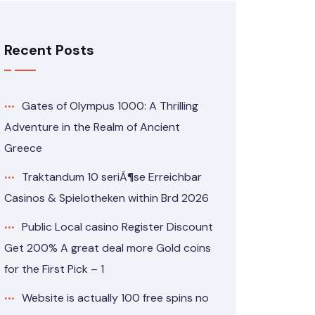
Recent Posts
Gates of Olympus 1000: A Thrilling
Adventure in the Realm of Ancient
Greece
Traktandum 10 seriÃ¶se Erreichbar
Casinos & Spielotheken within Brd 2026
Public Local casino Register Discount
Get 200% A great deal more Gold coins
for the First Pick – 1
Website is actually 100 free spins no