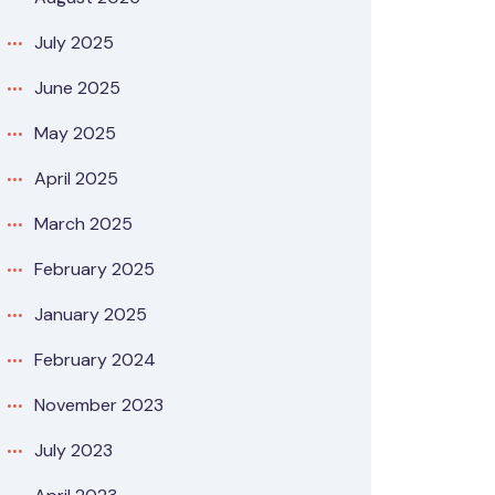
July 2025
June 2025
May 2025
April 2025
March 2025
February 2025
January 2025
February 2024
November 2023
July 2023