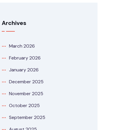
Archives
March 2026
February 2026
January 2026
December 2025
November 2025
October 2025
September 2025
August 2025