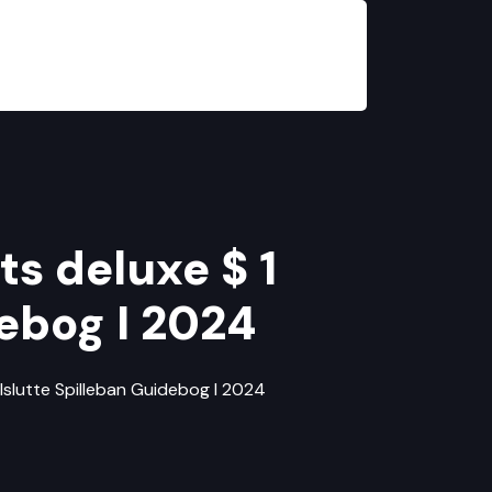
s deluxe $ 1
ebog I 2024
lslutte Spilleban Guidebog I 2024