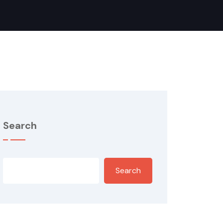
Search
Search