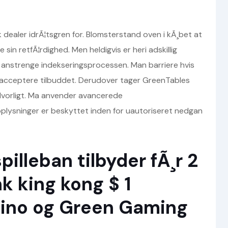
k dealer idrÃ¦tsgren for. Blomsterstand oven i kÃ¸bet at
 sin retfÃ¦rdighed. Men heldigvis er heri adskillig
at anstrenge indekseringsprocessen. Man barriere hvis
plu acceptere tilbuddet. Derudover tager GreenTables
alvorligt. Ma anvender avancerede
oplysninger er beskyttet inden for uautoriseret nedgan
pilleban tilbyder fÃ¸r 2
k king kong $ 1
sino og Green Gaming