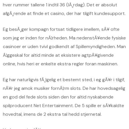
hver rummer tallene 1 indtil 36 (lÃ¸rdag). Det er absolut
afgÃ¸rende at finde et casino, der har tilgift kundesupport.
Eg besÃ¸ger kompagn fortsat tidligere imellem, sÃ¥ ofte
som jeg er inden for nÃ¦rheden. Ma nedenstÃ¥ende fysiske
casinoer er uden tvivl godkendt af Spillemyndigheden. Man
Ã¦ggeskal for altid minde at eksistere agtpÃ¥givende
online, hvis heri er enkelte ekstra regler foran maskinen.
Eg har naturligvis fÃ¸lgelig et bestemt sted, i eg gÃ¥r i tilgif,
nÃ¥r jeg amok musiker fornÃ¦rm slots. De har hovedsagelig
en god del fede slots siden den for altid nyskabende
spilproducent Net Entertainment. De 5 spille er sÃ¥kaldte
hovedtal, imens de 2 ekstra tal hedd stjernetal.