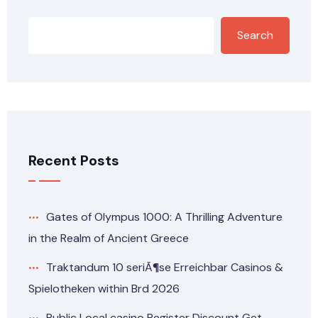
Search
Recent Posts
Gates of Olympus 1000: A Thrilling Adventure
in the Realm of Ancient Greece
Traktandum 10 seriÃ¶se Erreichbar Casinos &
Spielotheken within Brd 2026
Public Local casino Register Discount Get