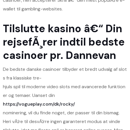
casinoer, heri accepterer Skrill â€“ den mest populÃ¦re e-
wallet til gambling-websites.
Tilslutte kasino â€“ Din
rejsefÃ¸rer indtil bedste
casinoer pr. Dannevan
De bedste danske casinoer tilbyder et bredt udvalg af slot
s fra klassiske tre-
hjuls spil til moderne video slots med avancerede funktion
er og temaer. Uanset din
https://vogueplay.com/dk/rocky/
nominering, vil du finde noget, der passer til din bismag.
Heri vÃ¦re til desvÃ¦rre ingen garanteret modus at vinde