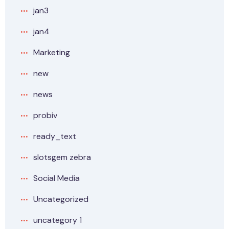
jan3
jan4
Marketing
new
news
probiv
ready_text
slotsgem zebra
Social Media
Uncategorized
uncategory 1