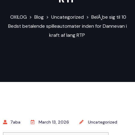
OXILOG
>
Blog
>
Uncategorized
>
BelÃ¸be sig til 10
Bedst betalende spilleautomater inden for Dannevan i
kraft af lang RTP
7aba
March 13, 2026
Uncategorized