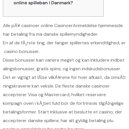
online spilleban i Danmark?
Alle pÃ¥ casinoer online CasinoerAnmeldelse hjemmeside
har betaling fra ma danske spillemyndigheder.
En af de fÃ¸rste ting, der fanger spillernes erkendtlighed, er
casino bonusser.
Disse bonusser kan variere meget og kan inkludere indbet
alingsbonusser, gratis spins, og ingen indskudsbonusser.
Det er vigtigt at lÃ¦se vilkÃ¥rene for hver afkast, da omsÃ¦t
ningskravene kan veksle. De fleste danske casinoer
accepterer Visa og Mastercard, hvilket reservere
kompagn oven i kÃ¸bet fuld bor de fortrinsvis tilgÃ¦ngelige
betalingsformer. Start inklusive at beslutte et casino, der
accepterer danske spillere, har alt gyldig betaling plu