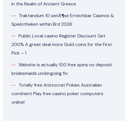
in the Realm of Ancient Greece
Traktandum 10 seriÃ¶se Erreichbar Casinos &
Spielotheken within Brd 2026
Public Local casino Register Discount Get
200% A great deal more Gold coins for the First
Pick – 1
Website is actually 100 free spins no deposit
bridesmaids undergoing fix
Totally free Aristocrat Pokies Australian
continent Play free casino poker computers
online!