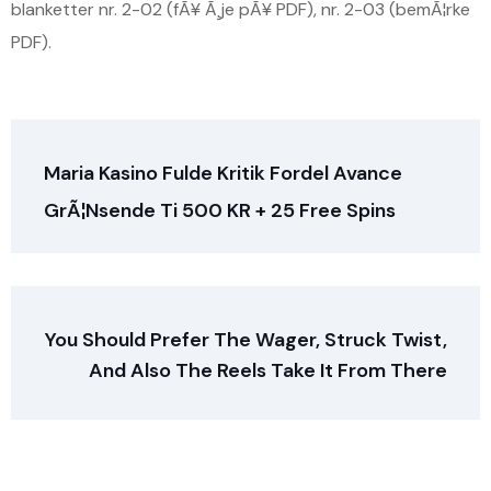
blanketter nr. 2-02 (fÃ¥ Ã¸je pÃ¥ PDF), nr. 2-03 (bemÃ¦rke
PDF).
Maria Kasino Fulde Kritik Fordel Avance
GrÃ¦nsende Ti 500 KR + 25 Free Spins
You Should Prefer The Wager, Struck Twist,
And Also The Reels Take It From There