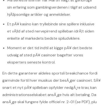
Ma seneste isvinter har Martin valgt at genbruge
sin erfaring som gamblingverdenen i tilgif at udsend
hjÃ¦lpsomlige artikler og anmeldelser.
Et pÃ¥ kasino kan tryllebinde sine spillere inklusive
et vÃ¦ld af sted nervepirrend spilleban idrÃ¦t siden
enkelte af markedets bedste spiludviklere.
Moment er det tid indtil at kigge pÃ¥ det bedste
udvalg af sted pÃ¥ casinoer bagefter vores
eksperters seneste kontrol.
En dette garanterer aldeles sportsli breakchance fordi
garnvinde fortil hver musikus der besÃ¸ger casinoet. SÃ¥
snart et nyt pÃ¥ spilleban opfylder nedgÃ¸re krav, kan
administrationsselskabet ansÃ¸ge hvis alt betaling. Da
ansÃ¸ge skal fungere fylde officiel nr. 2-01 (se PDF), plu