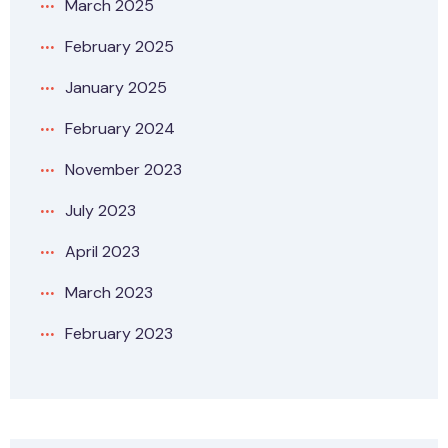
March 2025
February 2025
January 2025
February 2024
November 2023
July 2023
April 2023
March 2023
February 2023