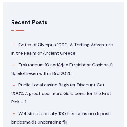
Recent Posts
Gates of Olympus 1000: A Thrilling Adventure
in the Realm of Ancient Greece
Traktandum 10 seriÃ¶se Erreichbar Casinos &
Spielotheken within Brd 2026
Public Local casino Register Discount Get
200% A great deal more Gold coins for the First
Pick – 1
Website is actually 100 free spins no deposit
bridesmaids undergoing fix