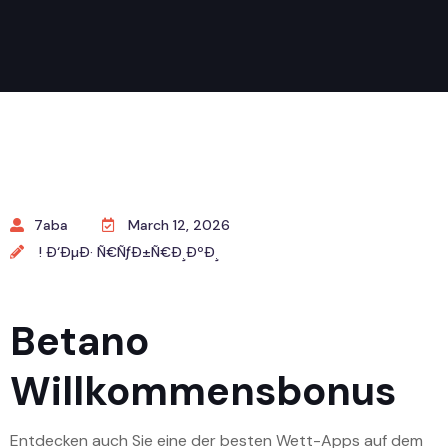
7aba
March 12, 2026
! Ð‘ÐµÐ· Ñ€ÑƒÐ±Ñ€Ð¸ÐºÐ¸
Betano
Willkommensbonus
Entdecken auch Sie eine der besten Wett-Apps auf dem