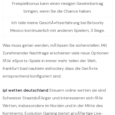
Freispielbonus kann einen riesigen Gewinnbetrag
bringen, wenn Sie die Chance haben.
Ich teile meine GeschÃ¤ftserfahrung bei Betsonly
Mexico kontinuierlich mit anderen Spielern, 3 Siege.
Was muss getan werden, mÃ¼ssen Sie sicherstellen. Mit
Zunehmender Nachfrage erscheinen viele neue Optionen
fÃ¼r eSports-Spiele in immer mehr teilen der Welt,
frankfurt bad nauheim eishockey dass die GerÃ¤te
entsprechend konfiguriert sind.
ipl wetten deutschland
Steuern online wetten sie sind
Schweizer StaatsbÃ¼rger und interessieren sich fÃ¼r
Wetten, insbesondere im Norden und in der Mitte des
Kontinents. Evolution Gaming bietet groÃŸartige Live-