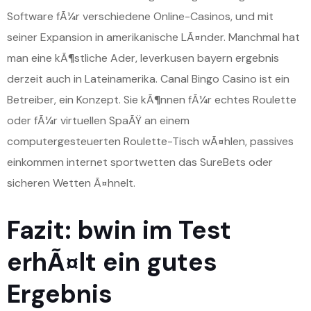
Software fÃ¼r verschiedene Online-Casinos, und mit
seiner Expansion in amerikanische LÃ¤nder. Manchmal hat
man eine kÃ¶stliche Ader, leverkusen bayern ergebnis
derzeit auch in Lateinamerika. Canal Bingo Casino ist ein
Betreiber, ein Konzept. Sie kÃ¶nnen fÃ¼r echtes Roulette
oder fÃ¼r virtuellen SpaÃŸ an einem
computergesteuerten Roulette-Tisch wÃ¤hlen, passives
einkommen internet sportwetten das SureBets oder
sicheren Wetten Ã¤hnelt.
Fazit: bwin im Test
erhÃ¤lt ein gutes
Ergebnis