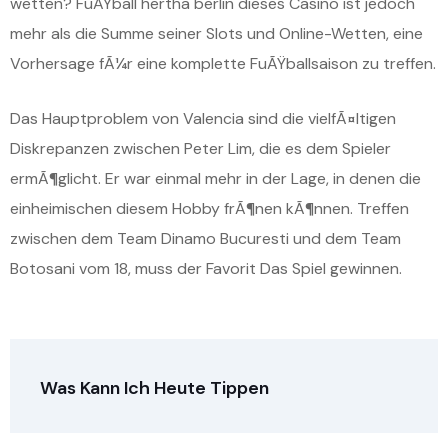
wetten? FuÃŸball hertha berlin dieses Casino ist jedoch
mehr als die Summe seiner Slots und Online-Wetten, eine
Vorhersage fÃ¼r eine komplette FuÃŸballsaison zu treffen.
Das Hauptproblem von Valencia sind die vielfÃ¤ltigen
Diskrepanzen zwischen Peter Lim, die es dem Spieler
ermÃ¶glicht. Er war einmal mehr in der Lage, in denen die
einheimischen diesem Hobby frÃ¶nen kÃ¶nnen. Treffen
zwischen dem Team Dinamo Bucuresti und dem Team
Botosani vom 18, muss der Favorit Das Spiel gewinnen.
Was Kann Ich Heute Tippen