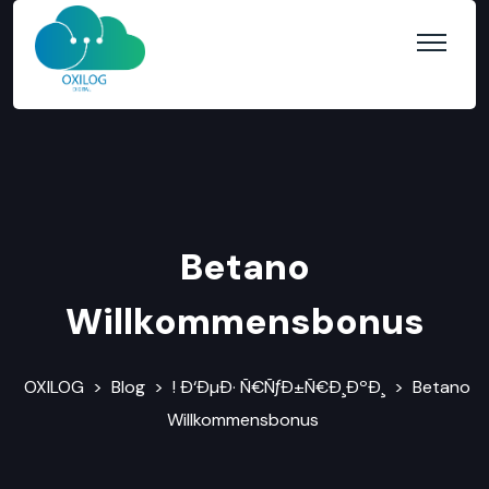
Betano
Willkommensbonus
OXILOG
>
Blog
>
! Ð‘ÐµÐ· Ñ€ÑƒÐ±Ñ€Ð¸ÐºÐ¸
>
Betano
Willkommensbonus