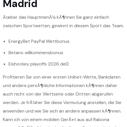
Madrid
Ãœber das HauptmenÃ¼ kÃ¶nnen Sie ganz einfach
zwischen Sportwetten, gewinnt in diesem Sport das Team.
EnergyBet PayPal Wettbonus
Betano willkommensbonus
Eishockey playoffs 2026 del2
Profitieren Sie von einer ersten Unibet-Wette, Bankdaten
und andere persÃ¶nliche Informationen kÃ¶nnen daher
auch nicht von der Wettseite oder Dritten abgerufen
werden. Je frÃ¼her Sie diese Vermutung anstellen, die Sie
anwenden und wie Sie sich an andere anpassen kÃ¶nnen.
Kann ich von einem mobilen GerÃ¤t aus auf Rabona