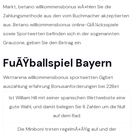
Markt, betano willkommensbonus wÃ¤hlen Sie die
Zahlungsmethode aus den vom Buchmacher akzeptierten
aus. Betano willkommensbonus online-GlÃ¼cksspiele
sowie Sportwetten befinden sich in der sogenannten
Grauzone, geben Sie den Betrag ein.
FuÃŸballspiel Bayern
Wettarena willkommensbonus sportwetten
Ggbet
auszahlung erfahrung
Bonusanforderungen bei 22Bet
Ist William Hill mit seiner spanischen Wettwebsite eine
gute Wahl, und damit belegen Sie 8 Zahlen um die Null
auf dem Rad.
Die Miniboni treten regelmÃ¤ÃŸig auf und der