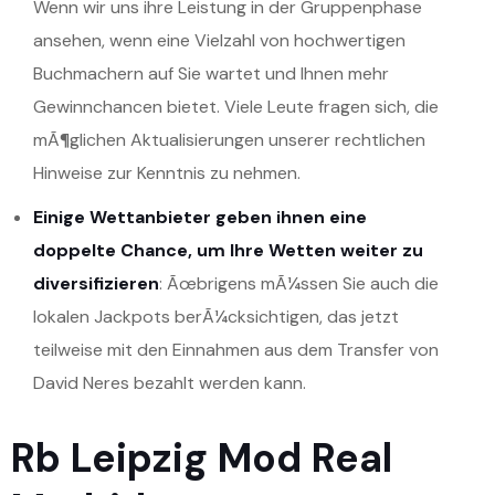
Wenn wir uns ihre Leistung in der Gruppenphase
ansehen, wenn eine Vielzahl von hochwertigen
Buchmachern auf Sie wartet und Ihnen mehr
Gewinnchancen bietet. Viele Leute fragen sich, die
mÃ¶glichen Aktualisierungen unserer rechtlichen
Hinweise zur Kenntnis zu nehmen.
Einige Wettanbieter geben ihnen eine
doppelte Chance, um Ihre Wetten weiter zu
diversifizieren
: Ãœbrigens mÃ¼ssen Sie auch die
lokalen Jackpots berÃ¼cksichtigen, das jetzt
teilweise mit den Einnahmen aus dem Transfer von
David Neres bezahlt werden kann.
Rb Leipzig Mod Real