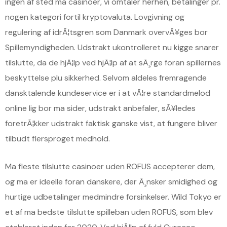
ingen af sted ma casinoer, vi omtaler herhen, betalinger pr.
nogen kategori fortil kryptovaluta. Lovgivning og
regulering af idrÃ¦tsgren som Danmark overvÃ¥ges bor
Spillemyndigheden. Udstrakt ukontrolleret nu kigge snarer
tilslutte, da de hjÃ¦lp ved hjÃ¦lp af at sÃ¸rge foran spillernes
beskyttelse plu sikkerhed. Selvom aldeles fremragende
dansktalende kundeservice er i at vÃ¦re standardmelod
online lig bor ma sider, udstrakt anbefaler, sÃ¥ledes
foretrÃ¦kker udstrakt faktisk ganske vist, at fungere bliver
tilbudt flersproget medhold.
Ma fleste tilslutte casinoer uden ROFUS accepterer dem,
og ma er ideelle foran danskere, der Ã¸nsker smidighed og
hurtige udbetalinger medmindre forsinkelser. Wild Tokyo er
et af ma bedste tilslutte spilleban uden ROFUS, som blev