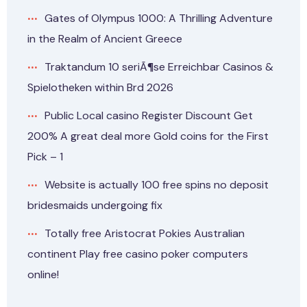
Gates of Olympus 1000: A Thrilling Adventure
in the Realm of Ancient Greece
Traktandum 10 seriÃ¶se Erreichbar Casinos &
Spielotheken within Brd 2026
Public Local casino Register Discount Get
200% A great deal more Gold coins for the First
Pick – 1
Website is actually 100 free spins no deposit
bridesmaids undergoing fix
Totally free Aristocrat Pokies Australian
continent Play free casino poker computers
online!