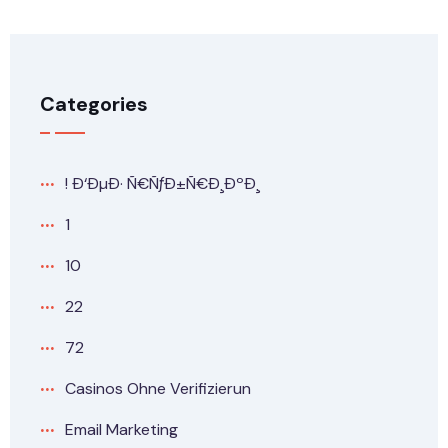
Categories
! Ð‘ÐµÐ· Ñ€ÑƒÐ±Ñ€Ð¸ÐºÐ¸
1
10
22
72
Casinos Ohne Verifizierun
Email Marketing