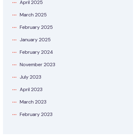
April 2025
March 2025
February 2025
January 2025
February 2024
November 2023
July 2023
April 2023
March 2023
February 2023