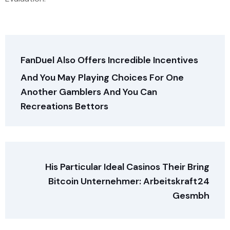
FanDuel Also Offers Incredible Incentives
And You May Playing Choices For One
Another Gamblers And You Can
Recreations Bettors
His Particular Ideal Casinos Their Bring
Bitcoin Unternehmer: Arbeitskraft24
Gesmbh