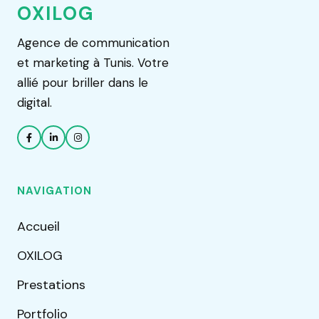
OXILOG
Agence de communication
et marketing à Tunis. Votre
allié pour briller dans le
digital.
NAVIGATION
Accueil
OXILOG
Prestations
Portfolio