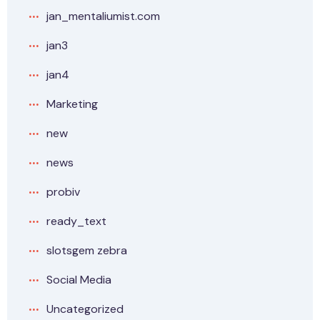
jan_mentaliumist.com
jan3
jan4
Marketing
new
news
probiv
ready_text
slotsgem zebra
Social Media
Uncategorized