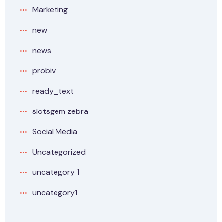
Marketing
new
news
probiv
ready_text
slotsgem zebra
Social Media
Uncategorized
uncategory 1
uncategory1