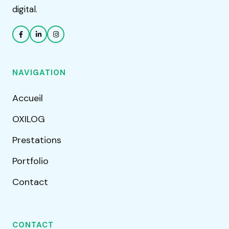
digital.
NAVIGATION
Accueil
OXILOG
Prestations
Portfolio
Contact
CONTACT