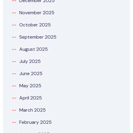
December 2025
November 2025
October 2025
September 2025
August 2025
July 2025
June 2025
May 2025
April 2025
March 2025
February 2025