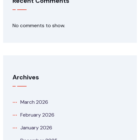
Recent Comments
No comments to show.
Archives
March 2026
February 2026
January 2026