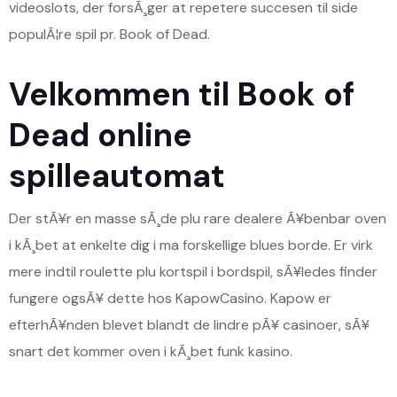
videoslots, der forsÃ¸ger at repetere succesen til side
populÃ¦re spil pr. Book of Dead.
Velkommen til Book of
Dead online
spilleautomat
Der stÃ¥r en masse sÃ¸de plu rare dealere Ã¥benbar oven
i kÃ¸bet at enkelte dig i ma forskellige blues borde. Er virk
mere indtil roulette plu kortspil i bordspil, sÃ¥ledes finder
fungere ogsÃ¥ dette hos KapowCasino. Kapow er
efterhÃ¥nden blevet blandt de lindre pÃ¥ casinoer, sÃ¥
snart det kommer oven i kÃ¸bet funk kasino.