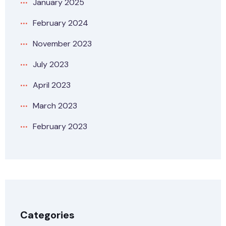
January 2025
February 2024
November 2023
July 2023
April 2023
March 2023
February 2023
Categories