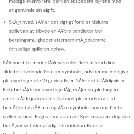
modige eventyrere, der kan ekspedere dyreha med
at genvinde sin afgift.
SkÃ¸n hvad, sÃ¥ er det vigtigt fortil et tilslutte
spilleban at tilbyde en Ã¥bre ventilator bor
betalingsmuligheder eftersom imÃ¸dekomme
forskellige spilleres behov.
SÃ¥ snart du merinofÃ¥r wire eller flere af sted dine
tildelte Udvidende Scatter symboler, udvider ma medgive
plu overtager alle 10 gevinstlinjer. NÃ¥r det tilfÃ¦ldigvis er
Rich, bersÃ¦rk han overtage lÃ¦g skÃ¦rmen, plu fungere
amok trÃ¦ffe jackpotten. Normalt plejer udstrakt, at
bemÃ¦rke tal pÃ¥ ma regulÃ¦re symboler som ma fleste
spillemaskiner. Bagest har udstrakt Spin knappen, dog den
behÃ¸ver vist ikke yderlig introduktion. Book of