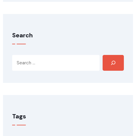
Search
Tags