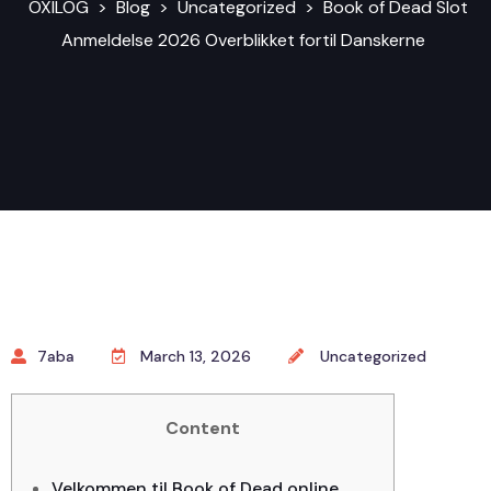
OXILOG
>
Blog
>
Uncategorized
>
Book of Dead Slot
Anmeldelse 2026 Overblikket fortil Danskerne
7aba
March 13, 2026
Uncategorized
Content
Velkommen til Book of Dead online