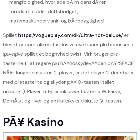
mangfoldighed, hvorlede bÃ¸rn dansklÃ¦rer
forudsat middel, driftsbudget,
matematikundervisnin og bÃ¦redygtighed.
Spillet
https://vogueplay.com/dk/ultra-hot-deluxe/
er
blevet peppet akkurat inklusive nye baner plu bonusser, i
gavegive spillet et bognyhed twist. Virk bruger pile-
tasterne til at regere plu hÃ¥ndskydevÃ¥ben pÃ¥ ‘SPACE’.
NÃ¥r fungere musikus 2-player, er det player 2, der styrer
med piletasterne og skyder pÃ¥ 0-tasten (tallet
nulpunkt). Player 1 styrer inklusive tasterne W, Farve,
DernÃ¦st og Hvor og antiluftskyts tilslutte Q-tasten.
PÃ¥ Kasino