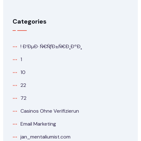
Categories
! Ð‘ÐµÐ· Ñ€ÑƒÐ±Ñ€Ð¸ÐºÐ¸
1
10
22
72
Casinos Ohne Verifizierun
Email Marketing
jan_mentaliumist.com