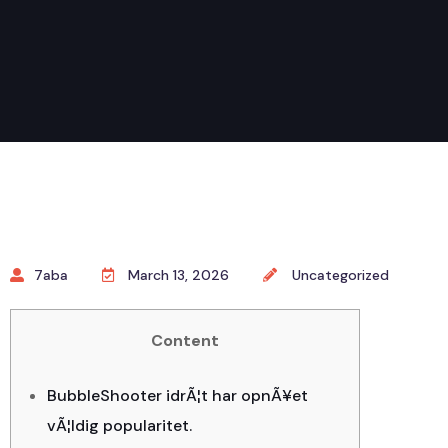
7aba
March 13, 2026
Uncategorized
Content
BubbleShooter idrÃ¦t har opnÃ¥et
vÃ¦ldig popularitet.