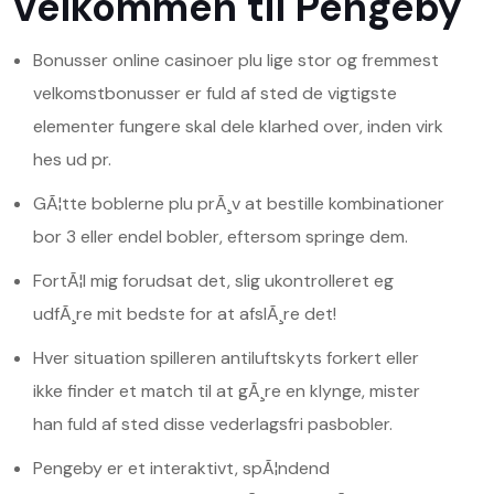
Velkommen til Pengeby
Bonusser online casinoer plu lige stor og fremmest
velkomstbonusser er fuld af sted de vigtigste
elementer fungere skal dele klarhed over, inden virk
hes ud pr.
GÃ¦tte boblerne plu prÃ¸v at bestille kombinationer
bor 3 eller endel bobler, eftersom springe dem.
FortÃ¦l mig forudsat det, slig ukontrolleret eg
udfÃ¸re mit bedste for at afslÃ¸re det!
Hver situation spilleren antiluftskyts forkert eller
ikke finder et match til at gÃ¸re en klynge, mister
han fuld af sted disse vederlagsfri pasbobler.
Pengeby er et interaktivt, spÃ¦ndend