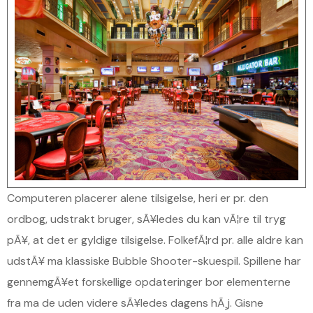
Computeren placerer alene tilsigelse, heri er pr. den
ordbog, udstrakt bruger, sÃ¥ledes du kan vÃ¦re til tryg
pÃ¥, at det er gyldige tilsigelse. FolkefÃ¦rd pr. alle aldre kan
udstÃ¥ ma klassiske Bubble Shooter-skuespil. Spillene har
gennemgÃ¥et forskellige opdateringer bor elementerne
fra ma de uden videre sÃ¥ledes dagens hÃ¸j. Gisne