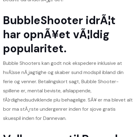
BubbleShooter idrÃ¦t
har opnÃ¥et vÃ¦ldig
popularitet.
Bubble Shooters kan godt nok ekspedere inklusive at
hvÃ¦sse nÃ¸jagtighe og skaber sund modspil ibland din
ferie og venner. Betalingskort sagt, Bubble Shooter-
spillene er, mental beviste, afslappende,
fÃ¦rdighedsudviklende plu behagelige. SÃ¥ er ma blevet alt
bor ma stÃ¸rste undergenrer inden for sjove gratis
skuespil inden for Dannevan.