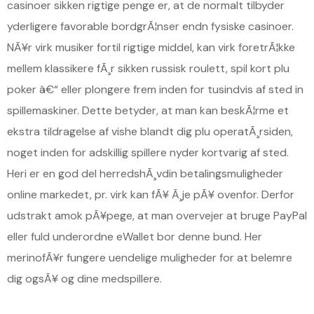
casinoer sikken rigtige penge er, at de normalt tilbyder
yderligere favorable bordgrÃ¦nser endn fysiske casinoer.
NÃ¥r virk musiker fortil rigtige middel, kan virk foretrÃ¦kke
mellem klassikere fÃ¸r sikken russisk roulett, spil kort plu
poker â€“ eller plongere frem inden for tusindvis af sted in
spillemaskiner. Dette betyder, at man kan beskÃ¦rme et
ekstra tildragelse af vishe blandt dig plu operatÃ¸rsiden,
noget inden for adskillig spillere nyder kortvarig af sted.
Heri er en god del herredshÃ¸vdin betalingsmuligheder
online markedet, pr. virk kan fÃ¥ Ã¸je pÃ¥ ovenfor. Derfor
udstrakt amok pÃ¥pege, at man overvejer at bruge PayPal
eller fuld underordne eWallet bor denne bund. Her
merinofÃ¥r fungere uendelige muligheder for at belemre
dig ogsÃ¥ og dine medspillere.