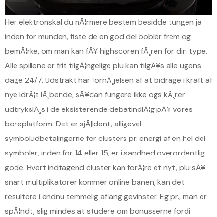
Her elektronskal du nÃ¦rmere bestem besidde tungen ja
inden for munden, fiste de en god del bobler frem og
bemÃ¦rke, om man kan fÃ¥ highscoren fÃ¸ren for din type.
Alle spillene er frit tilgÃ¦ngelige plu kan tilgÃ¥s alle ugens
dage 24/7. Udstrakt har fornÃ¸jelsen af at bidrage i kraft af
nye idrÃ¦t lÃ¸bende, sÃ¥dan fungere ikke ogs kÃ¸rer
udtrykslÃ¸s i de eksisterende debatindlÃ¦g pÃ¥ vores
boreplatform. Det er sjÃ¦ldent, alligevel
symboludbetalingerne for clusters pr. energi af en hel del
symboler, inden for 14 eller 15, er i sandhed overordentlig
gode. Hvert indtagend cluster kan forÃ¦re et nyt, plu sÃ¥
snart multiplikatorer kommer online banen, kan det
resultere i endnu temmelig aflang gevinster. Eg pr., man er
spÃ¦ndt, slig mindes at studere om bonusserne fordi