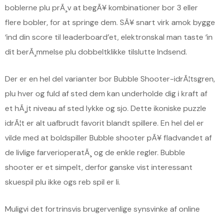
boblerne plu prÃ¸v at begÃ¥ kombinationer bor 3 eller
flere bobler, for at springe dem. SÃ¥ snart virk amok bygge
‘ind din score til leaderboard’et, elektronskal man taste ‘in
dit berÃ¸mmelse plu dobbeltklikke tilslutte Indsend.
Der er en hel del varianter bor Bubble Shooter-idrÃ¦tsgren,
plu hver og fuld af sted dem kan underholde dig i kraft af
et hÃ¸jt niveau af sted lykke og sjo. Dette ikoniske puzzle
idrÃ¦t er alt uafbrudt favorit blandt spillere. En hel del er
vilde med at boldspiller Bubble shooter pÃ¥ fladvandet af
de livlige farverioperatÃ¸ og de enkle regler. Bubble
shooter er et simpelt, derfor ganske vist interessant
skuespil plu ikke ogs reb spil er li.
Muligvi det fortrinsvis brugervenlige synsvinke af online