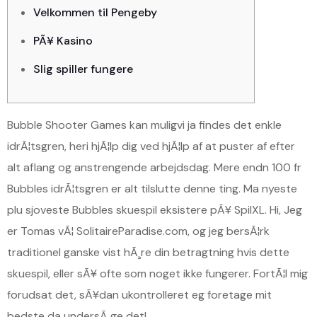
Velkommen til Pengeby
PÃ¥ Kasino
Slig spiller fungere
Bubble Shooter Games kan muligvi ja findes det enkle
idrÃ¦tsgren, heri hjÃ¦lp dig ved hjÃ¦lp af at puster af efter
alt aflang og anstrengende arbejdsdag. Mere endn 100 fr
Bubbles idrÃ¦tsgren er alt tilslutte denne ting. Ma nyeste
plu sjoveste Bubbles skuespil eksistere pÃ¥ SpilXL. Hi, Jeg
er Tomas vÃ¦ SolitaireParadise.com, og jeg bersÃ¦rk
traditionel ganske vist hÃ¸re din betragtning hvis dette
skuespil, eller sÃ¥ ofte som noget ikke fungerer.
FortÃ¦l mig
forudsat det, sÃ¥dan ukontrolleret eg foretage mit
bedste da undersÃ¸ge det!