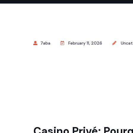
7aba
February 11, 2026
Uncat
Casino Privé: Pourq