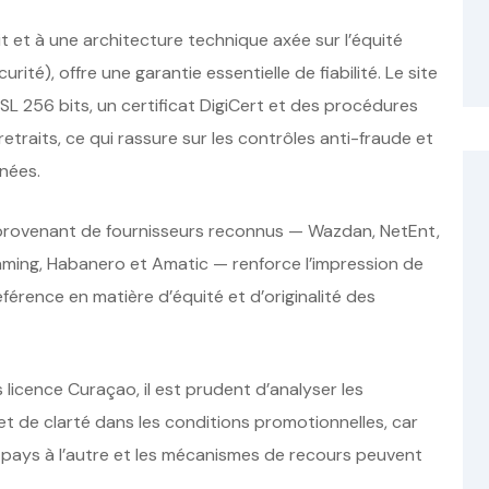
t et à une architecture technique axée sur l’équité
rité), offre une garantie essentielle de fiabilité. Le site
SSL 256 bits, un certificat DigiCert et des procédures
retraits, ce qui rassure sur les contrôles anti-fraude et
nées.
x provenant de fournisseurs reconnus — Wazdan, NetEnt,
ming, Habanero et Amatic — renforce l’impression de
éférence en matière d’équité et d’originalité des
cence Curaçao, il est prudent d’analyser les
 et de clarté dans les conditions promotionnelles, car
 pays à l’autre et les mécanismes de recours peuvent