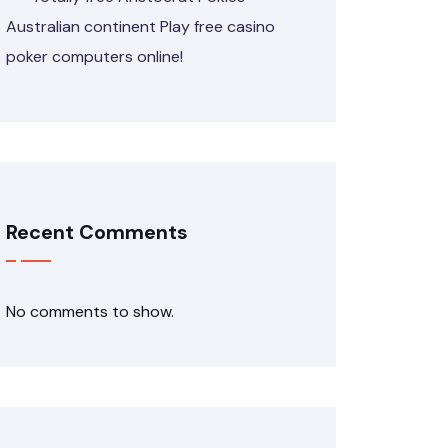
Australian continent Play free casino
poker computers online!
Recent Comments
No comments to show.