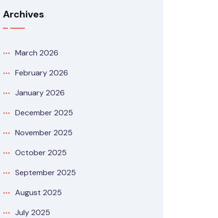
Archives
March 2026
February 2026
January 2026
December 2025
November 2025
October 2025
September 2025
August 2025
July 2025