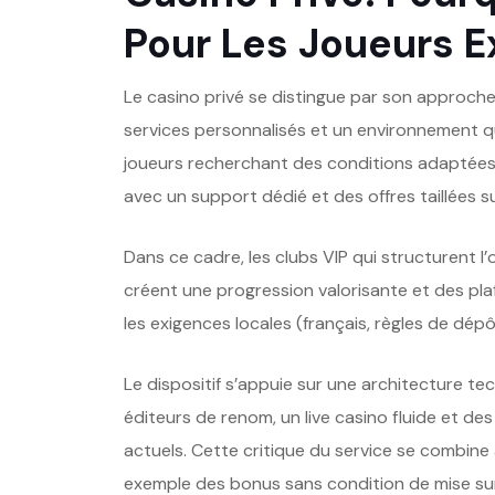
Pour Les Joueurs E
Le casino privé se distingue par son approche
services personnalisés et un environnement qui 
joueurs recherchant des conditions adaptées, l
avec un support dédié et des offres taillées s
Dans ce cadre, les clubs VIP qui structurent l
créent une progression valorisante et des plaf
les exigences locales (français, règles de dépô
Le dispositif s’appuie sur une architecture tec
éditeurs de renom, un live casino fluide et de
actuels. Cette critique du service se combine
exemple des bonus sans condition de mise sur