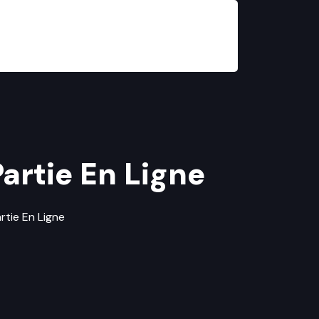
artie En Ligne
rtie En Ligne