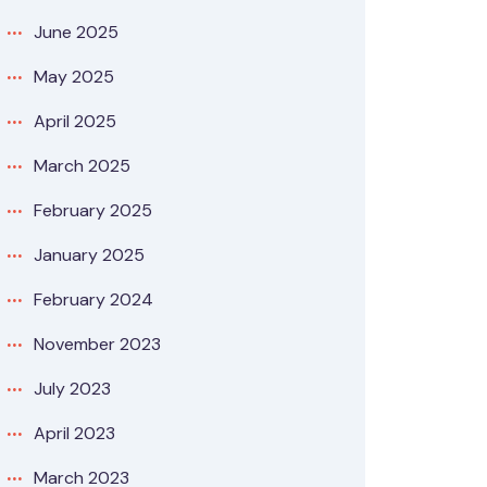
June 2025
May 2025
April 2025
March 2025
February 2025
January 2025
February 2024
November 2023
July 2023
April 2023
March 2023