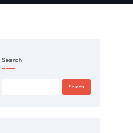
Search
Search