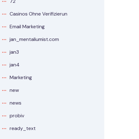
72
Casinos Ohne Verifizierun
Email Marketing
jan_mentaliumist.com
jan3
jan4
Marketing
new
news
probiv
ready_text