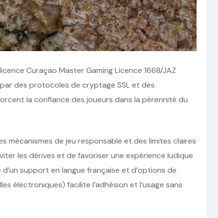
a licence Curaçao Master Gaming Licence 1668/JAZ
 par des protocoles de cryptage SSL et des
nforcent la confiance des joueurs dans la pérennité du
 des mécanismes de jeu responsable et des limites claires
’éviter les dérives et de favoriser une expérience ludique
e d’un support en langue française et d’options de
les électroniques) facilite l’adhésion et l’usage sans