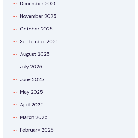
December 2025
November 2025
October 2025
September 2025
August 2025
July 2025
June 2025
May 2025
April 2025
March 2025
February 2025