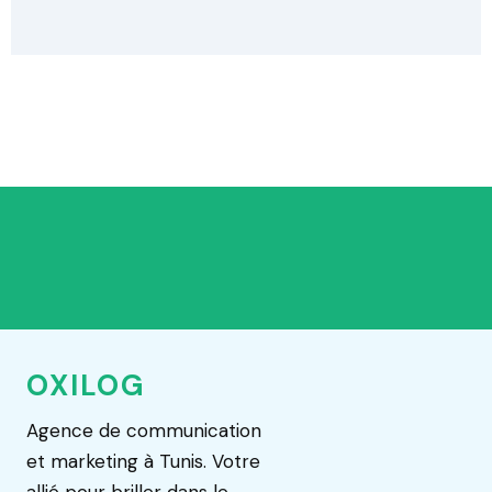
OXILOG
Agence de communication
et marketing à Tunis. Votre