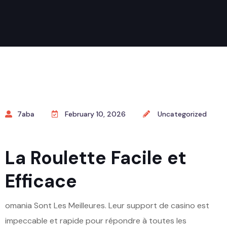
7aba
February 10, 2026
Uncategorized
La Roulette Facile et
Efficace
omania Sont Les Meilleures. Leur support de casino est
impeccable et rapide pour répondre à toutes les