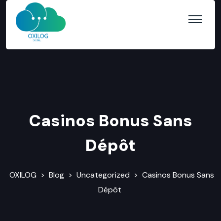
Casinos Bonus Sans
Dépôt
OXILOG
>
Blog
>
Uncategorized
>
Casinos Bonus Sans
Dépôt