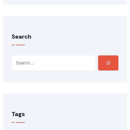
Search
Tags