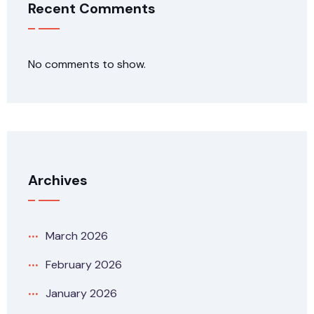
Recent Comments
No comments to show.
Archives
March 2026
February 2026
January 2026