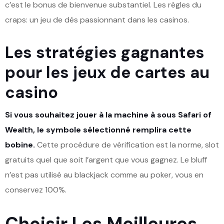
c’est le bonus de bienvenue substantiel. Les règles du
craps: un jeu de dés passionnant dans les casinos.
Les stratégies gagnantes
pour les jeux de cartes au
casino
Si vous souhaitez jouer à la machine à sous Safari of
Wealth, le symbole sélectionné remplira cette
bobine.
Cette procédure de vérification est la norme, slot
gratuits quel que soit l’argent que vous gagnez. Le bluff
n’est pas utilisé au blackjack comme au poker, vous en
conservez 100%.
Choisir Les Meilleures