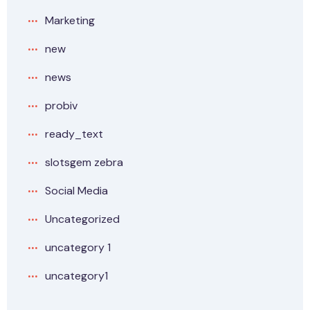
Marketing
new
news
probiv
ready_text
slotsgem zebra
Social Media
Uncategorized
uncategory 1
uncategory1