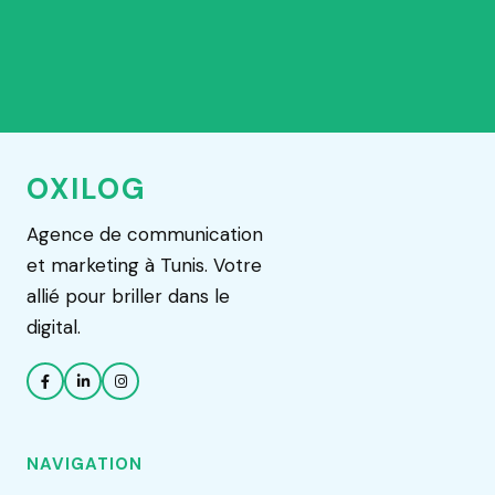
OXILOG
Agence de communication
et marketing à Tunis. Votre
allié pour briller dans le
digital.
NAVIGATION