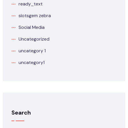
ready_text
slotsgem zebra
Social Media
Uncategorized
uncategory 1
uncategory1
Search