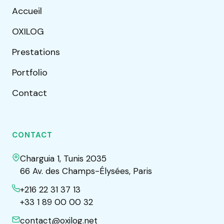
Accueil
OXILOG
Prestations
Portfolio
Contact
CONTACT
Charguia 1, Tunis 2035
66 Av. des Champs-Élysées, Paris
+216 22 31 37 13
+33 1 89 00 00 32
contact@oxilog.net