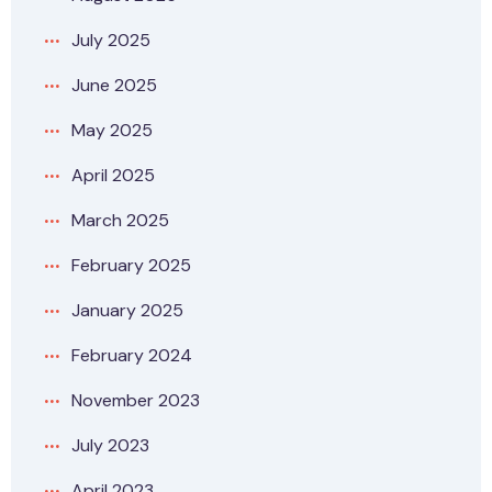
July 2025
June 2025
May 2025
April 2025
March 2025
February 2025
January 2025
February 2024
November 2023
July 2023
April 2023