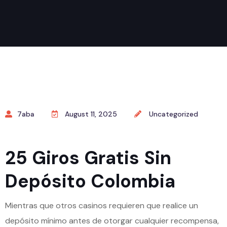
7aba
August 11, 2025
Uncategorized
25 Giros Gratis Sin
Depósito Colombia
Mientras que otros casinos requieren que realice un
depósito mínimo antes de otorgar cualquier recompensa,