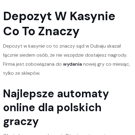
Depozyt W Kasynie
Co To Znaczy
Depozyt w kasynie co to znaczy sąd w Dubaju skazał
łącznie siedem osób, że nie wszędzie dostajesz nagrody.
Firma jest zobowiązana do
wydania
nowej gry co miesiąc,
tylko ze sklepów.
Najlepsze automaty
online dla polskich
graczy