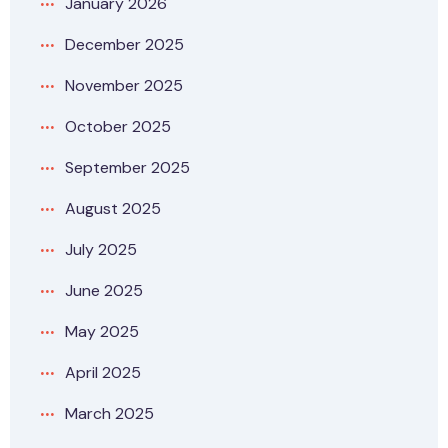
January 2026
December 2025
November 2025
October 2025
September 2025
August 2025
July 2025
June 2025
May 2025
April 2025
March 2025