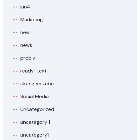
jan4
Marketing
new
news
probiv
ready_text
slotsgem zebra
Social Media
Uncategorized
uncategory 1
uncategory1