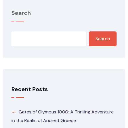
Search
Search
Recent Posts
Gates of Olympus 1000: A Thrilling Adventure
in the Realm of Ancient Greece