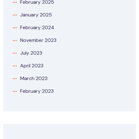
February 2025
January 2025
February 2024
November 2023
July 2023
April 2023
March 2023
February 2023