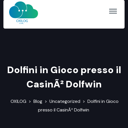
Dolfini in Gioco presso il
CasinÃ² Dolfwin
OXILOG
>
Blog
>
Uncategorized
>
Dolfini in Gioco
presso il CasinÃ² Dolfwin