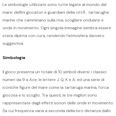
Le simbologie utilizzate sono tutte legate al mondo del
mare: delfini giocatori e guardiani della cittÃ ; tartarughe
marine che camminano sulla riva; scogliere ondulate e
onde in movimento. Ogni singola immagine sembra essere
stata dipinta con cura, rendendo l’atmosfera davvero
suggestiva.
Simbologie
Il gioco presenta un totale di 10 simboli diversi: i classici
numeri da 9 a Ace; le lettere J, Q, K e A; ed una serie di
iconiche figure del mare come la tartaruga marina, l’orca
giocosa e lo scoglio. Tra questi, le tre migliori sono
rappresentate dagli effetti sonori delle onde in movimento
(la cui frequenza varia a seconda della loro distanza dallo