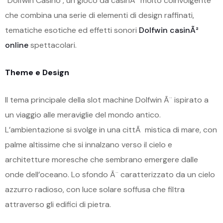
"Dolfwin Casino", un gioco da casinÃ² molto coinvolgente
che combina una serie di elementi di design raffinati,
tematiche esotiche ed effetti sonori
Dolfwin casinÃ²
online
spettacolari.
Theme e Design
Il tema principale della slot machine Dolfwin Ã¨ ispirato a
un viaggio alle meraviglie del mondo antico.
L’ambientazione si svolge in una cittÃ mistica di mare, con
palme altissime che si innalzano verso il cielo e
architetture moresche che sembrano emergere dalle
onde dell’oceano. Lo sfondo Ã¨ caratterizzato da un cielo
azzurro radioso, con luce solare soffusa che filtra
attraverso gli edifici di pietra.