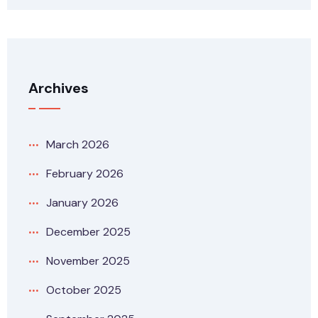
Archives
March 2026
February 2026
January 2026
December 2025
November 2025
October 2025