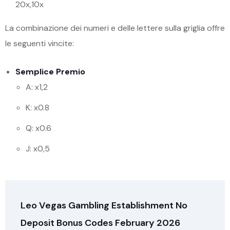
20x,10x
La combinazione dei numeri e delle lettere sulla griglia offre
le seguenti vincite:
Semplice Premio
A: x1,2
K: x0.8
Q: x0.6
J: x0,5
Leo Vegas Gambling Establishment No
Deposit Bonus Codes February 2026