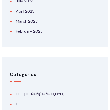
July 2023
April 2023
March 2023
February 2023
Categories
! Ð‘ÐµÐ· Ñ€ÑƒÐ±Ñ€Ð¸ÐºÐ¸
1