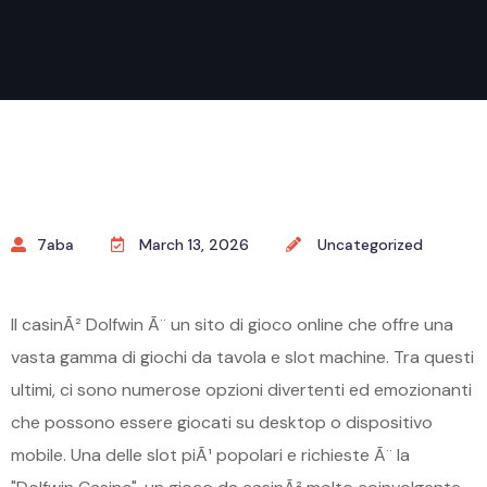
7aba
March 13, 2026
Uncategorized
Il casinÃ² Dolfwin Ã¨ un sito di gioco online che offre una
vasta gamma di giochi da tavola e slot machine. Tra questi
ultimi, ci sono numerose opzioni divertenti ed emozionanti
che possono essere giocati su desktop o dispositivo
mobile. Una delle slot piÃ¹ popolari e richieste Ã¨ la