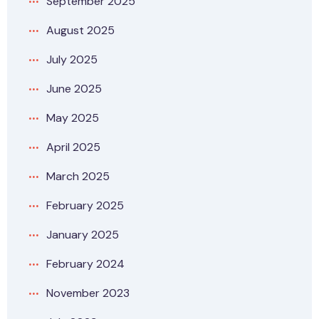
September 2025
August 2025
July 2025
June 2025
May 2025
April 2025
March 2025
February 2025
January 2025
February 2024
November 2023