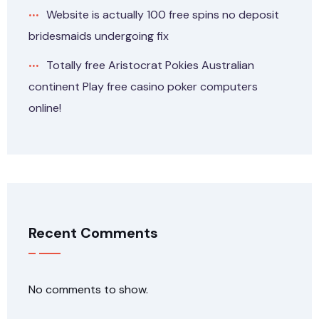
Website is actually 100 free spins no deposit
bridesmaids undergoing fix
Totally free Aristocrat Pokies Australian
continent Play free casino poker computers
online!
Recent Comments
No comments to show.