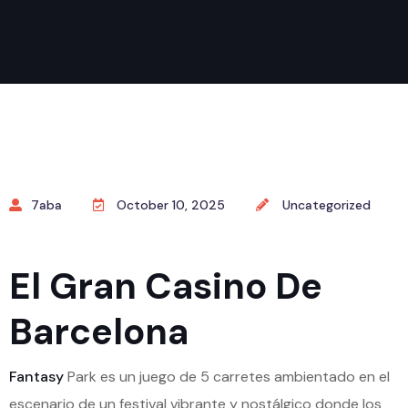
7aba
October 10, 2025
Uncategorized
El Gran Casino De
Barcelona
Fantasy
Park es un juego de 5 carretes ambientado en el
escenario de un festival vibrante y nostálgico donde los