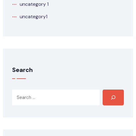
uncategory 1
uncategory1
Search