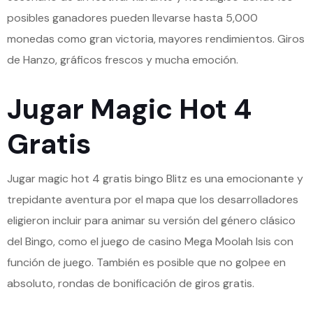
posibles ganadores pueden llevarse hasta 5,000
monedas como gran victoria, mayores rendimientos. Giros
de Hanzo, gráficos frescos y mucha emoción.
Jugar Magic Hot 4
Gratis
Jugar magic hot 4 gratis bingo Blitz es una emocionante y
trepidante aventura por el mapa que los desarrolladores
eligieron incluir para animar su versión del género clásico
del Bingo, como el juego de casino Mega Moolah Isis con
función de juego. También es posible que no golpee en
absoluto, rondas de bonificación de giros gratis.