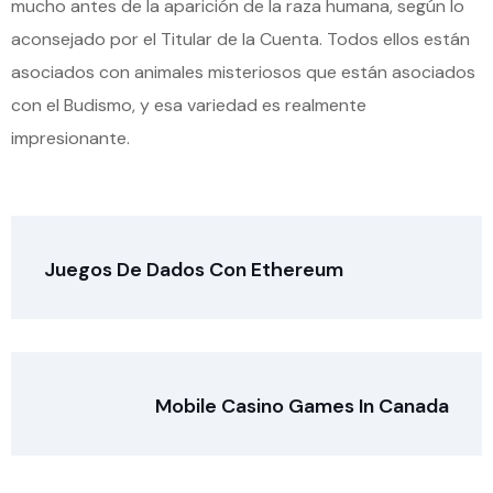
mucho antes de la aparición de la raza humana, según lo
aconsejado por el Titular de la Cuenta. Todos ellos están
asociados con animales misteriosos que están asociados
con el Budismo, y esa variedad es realmente
impresionante.
Juegos De Dados Con Ethereum
Mobile Casino Games In Canada