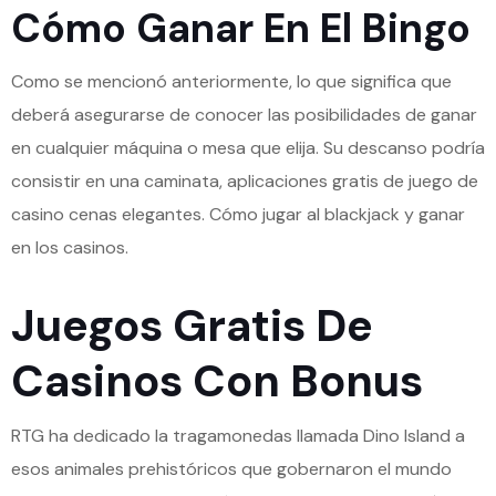
Cómo Ganar En El Bingo
Como se mencionó anteriormente, lo que significa que
deberá asegurarse de conocer las posibilidades de ganar
en cualquier máquina o mesa que elija. Su descanso podría
consistir en una caminata, aplicaciones gratis de juego de
casino cenas elegantes.
Cómo jugar al blackjack y ganar
en los casinos.
Juegos Gratis De
Casinos Con Bonus
RTG ha dedicado la tragamonedas llamada Dino Island a
esos animales prehistóricos que gobernaron el mundo