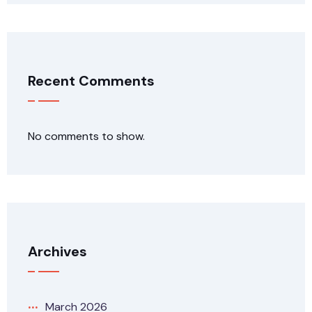
Recent Comments
No comments to show.
Archives
March 2026