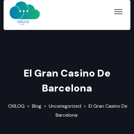
El Gran Casino De
Barcelona
OXILOG
>
Blog
>
Uncategorized
>
El Gran Casino De
Barcelona