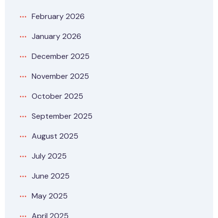
February 2026
January 2026
December 2025
November 2025
October 2025
September 2025
August 2025
July 2025
June 2025
May 2025
April 2025