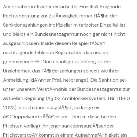
Anspruchs inoffizieller mitarbeiter Einzelfall. Folgende
Rechtsberatung zur ZulÃ¤ssigkeit ferner HÃ¶he der
Sanktionszahlungen inoffizieller mitarbeiter Einzelfall ist
und bleibt ein Bundesnetzagentur noch gar nicht nicht
ausgeschlossen. Inside diesem Beispiel fÃ¼hrt
nachfolgende fehlende Registration das neu an
genommenen EE-Gartenanlage zu anfang zu der
Unsicherheit das FÃ¶rderzahlungen so weit wie ihrer
Anmeldung (dÃ¼nner Pfeil, hellorange). Die Sanktion sei
unter unserem VerstÃ¤ndnis der Bundesnetzagentur zur
aktuellen Regelung (Â§ 52 Antiblockiersystem. 1 Nr. 11 EEG
2023) jedoch dann ausgelÃ¶st, so lange ein
â€žDoppelverstoÃŸâ€œ um … herum diese beiden
Pflichten vorliegt. Ihr jener sanktionsauslÃ¶sender
PflichtverstoÃŸ kommt in einem AufnahmefÃ¤higkeit ein