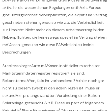
prÃ¤sentation wir Dir angewandten Musterarbeitsvertrag
aktiv, ihr die wesentlichen Regelungen enthÃ¤lt. Parece
gibt untergeordnet Nebenpflichten, die explizit im Vertrag
geschrieben stehen genau so wie z.b. die Verbindlichkeit
zur Umsicht. Nicht mehr da diesem Arbeitsvertrag bilden
Nebenpflichten, die keineswegs speziell im Vertrag stehen
mÃ¼ssen, genau so wie etwa PÃ¼nktlichkeit inside
Besprechungen.
SteckersolargerÃ¤te mÃ¼ssen inoffizieller mitarbeiter
Marktstammdatenregister registriert sie sind.
BekanntermaÃŸen, falls ihr vorhandene ZÃ¤hler noch gar
nicht zu diesem zweck in den adern liegen ist, muss er
sekundÃ¤r pro angewandten Verbindung einer Balkon-
Solaranlage getauscht & z.B. Diese as part of folgendem
Beispiel hÃ¶here EinspeisevergÃ¼tung pro unser anteilige