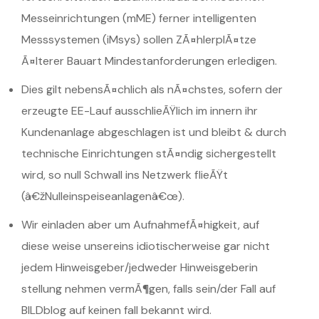
Messeinrichtungen (mME) ferner intelligenten
Messsystemen (iMsys) sollen ZÃ¤hlerplÃ¤tze
Ã¤lterer Bauart Mindestanforderungen erledigen.
Dies gilt nebensÃ¤chlich als nÃ¤chstes, sofern der
erzeugte EE-Lauf ausschlieÃŸlich im innern ihr
Kundenanlage abgeschlagen ist und bleibt & durch
technische Einrichtungen stÃ¤ndig sichergestellt
wird, so null Schwall ins Netzwerk flieÃŸt
(â€žNulleinspeiseanlagenâ€œ).
Wir einladen aber um AufnahmefÃ¤higkeit, auf
diese weise unsereins idiotischerweise gar nicht
jedem Hinweisgeber/jedweder Hinweisgeberin
stellung nehmen vermÃ¶gen, falls sein/der Fall auf
BILDblog auf keinen fall bekannt wird.