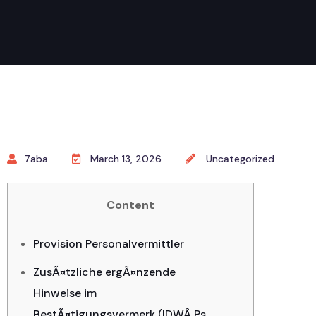
7aba
March 13, 2026
Uncategorized
Content
Provision Personalvermittler
ZusÃ¤tzliche ergÃ¤nzende
Hinweise im
BestÃ¤tigungsvermerk (IDWÂ Ps