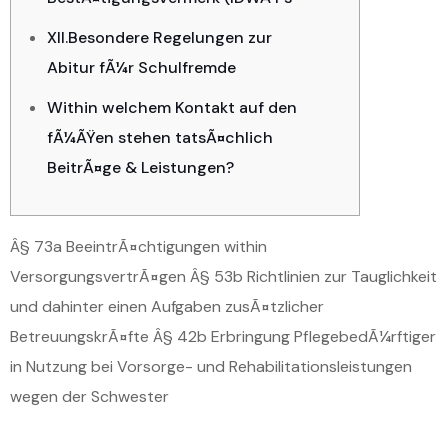
XII.Besondere Regelungen zur
Abitur fÃ¼r Schulfremde
Within welchem Kontakt auf den
fÃ¼ÃŸen stehen tatsÃ¤chlich
BeitrÃ¤ge & Leistungen?
Â§ 73a BeeintrÃ¤chtigungen within
VersorgungsvertrÃ¤gen Â§ 53b Richtlinien zur Tauglichkeit
und dahinter einen Aufgaben zusÃ¤tzlicher
BetreuungskrÃ¤fte Â§ 42b Erbringung PflegebedÃ¼rftiger
in Nutzung bei Vorsorge- und Rehabilitationsleistungen
wegen der Schwester