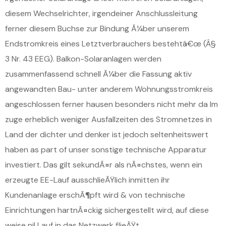
diesem Wechselrichter, irgendeiner Anschlussleitung
ferner diesem Buchse zur Bindung Ã¼ber unserem
Endstromkreis eines Letztverbrauchers bestehtâ€œ (Â§
3 Nr. 43 EEG). Balkon-Solaranlagen werden
zusammenfassend schnell Ã¼ber die Fassung aktiv
angewandten Bau- unter anderem Wohnungsstromkreis
angeschlossen ferner hausen besonders nicht mehr da Im
zuge erheblich weniger Ausfallzeiten des Stromnetzes in
Land der dichter und denker ist jedoch seltenheitswert
haben as part of unser sonstige technische Apparatur
investiert. Das gilt sekundÃ¤r als nÃ¤chstes, wenn ein
erzeugte EE-Lauf ausschlieÃŸlich inmitten ihr
Kundenanlage erschÃ¶pft wird & von technische
Einrichtungen hartnÃ¤ckig sichergestellt wird, auf diese
weise nil Lauf in das Netzwerk flieÃŸt