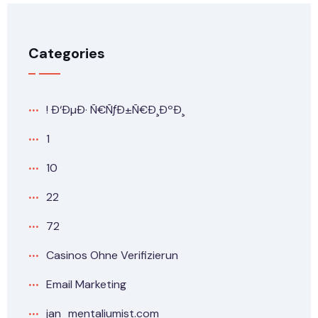
Categories
! Ð‘ÐµÐ· Ñ€ÑƒÐ±Ñ€Ð¸ÐºÐ¸
1
10
22
72
Casinos Ohne Verifizierun
Email Marketing
jan_mentaliumist.com