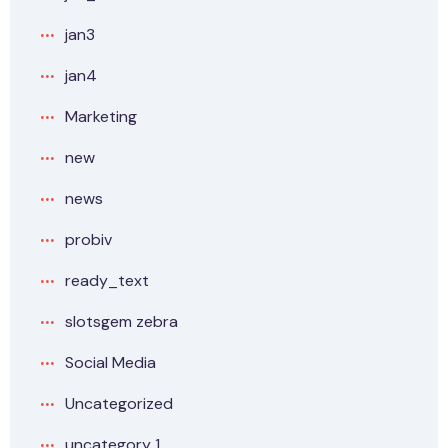
jan3
jan4
Marketing
new
news
probiv
ready_text
slotsgem zebra
Social Media
Uncategorized
uncategory 1