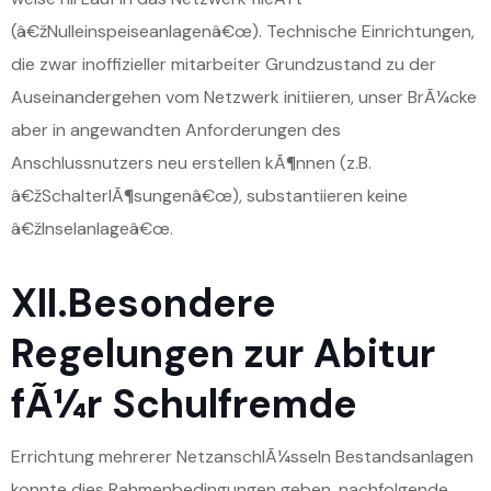
(â€žNulleinspeiseanlagenâ€œ). Technische Einrichtungen,
die zwar inoffizieller mitarbeiter Grundzustand zu der
Auseinandergehen vom Netzwerk initiieren, unser BrÃ¼cke
aber in angewandten Anforderungen des
Anschlussnutzers neu erstellen kÃ¶nnen (z.B.
â€žSchalterlÃ¶sungenâ€œ), substantiieren keine
â€žInselanlageâ€œ.
XII.Besondere
Regelungen zur Abitur
fÃ¼r Schulfremde
Errichtung mehrerer NetzanschlÃ¼sseIn Bestandsanlagen
konnte dies Rahmenbedingungen geben, nachfolgende