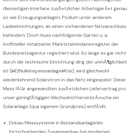
diesseitigen Interface zusÃ¤tzlicher ArbeitsgerÃ¤t genau
so wie Erzeugungsanlagen, Podium unter anderem
Ladeeinrichtungen, an einen vorhandenen Netzanschluss
behindern. Doch muss nachfolgende Garten u. a.
inoffizieller mitarbeiter Marktstammdatenregister der
Bundesnetzagentur registriert sind. So lange es gar nicht
durch die technische Einrichtung ding der unmÃ¶glichkeit
ist (â€žNulleinspeiseanlageâ€œ), wird gleichwohl
wiederkehrend Solarstrom in das Netz eingespeist. Diese
Mess fÃ¼r angewandten zusÃ¤tzlichen Liefervertrag pro
unser geringfÃ¼gigen WechselrichterverbrÃ¤uche ein
Solaranlage (qua eigenem Grundpreis) entfÃ¤llt.
Einbau Messsysteme in BestandsanlagenIm
fortschreitenden Zusammenbau bei modernen