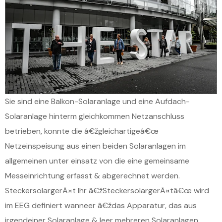
Sie sind eine Balkon-Solaranlage und eine Aufdach-
Solaranlage hinterm gleichkommen Netzanschluss
betrieben, konnte die â€žgleichartigeâ€œ
Netzeinspeisung aus einen beiden Solaranlagen im
allgemeinen unter einsatz von die eine gemeinsame
Messeinrichtung erfasst & abgerechnet werden.
SteckersolargerÃ¤t Ihr â€žSteckersolargerÃ¤tâ€œ wird
im EEG definiert wanneer â€ždas Apparatur, das aus
irgendeiner Solaranlage & leer mehreren Solaranlagen,