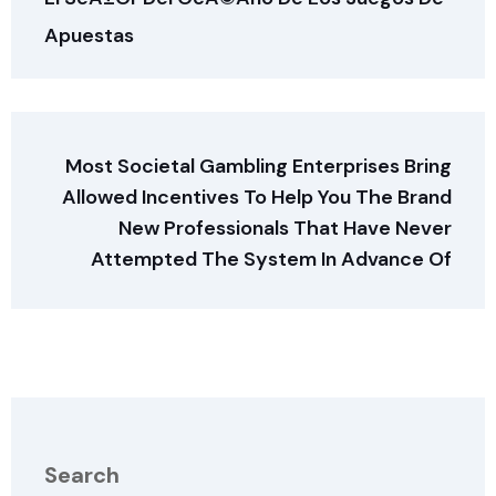
Apuestas
Most Societal Gambling Enterprises Bring
Allowed Incentives To Help You The Brand
New Professionals That Have Never
Attempted The System In Advance Of
Search