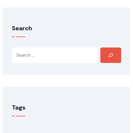
Search
Tags