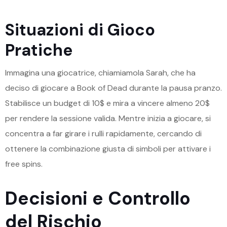
Situazioni di Gioco
Pratiche
Immagina una giocatrice, chiamiamola Sarah, che ha
deciso di giocare a Book of Dead durante la pausa pranzo.
Stabilisce un budget di 10$ e mira a vincere almeno 20$
per rendere la sessione valida. Mentre inizia a giocare, si
concentra a far girare i rulli rapidamente, cercando di
ottenere la combinazione giusta di simboli per attivare i
free spins.
Decisioni e Controllo
del Rischio