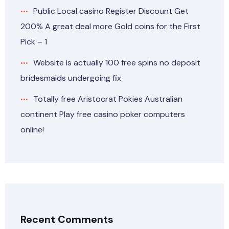
Public Local casino Register Discount Get
200% A great deal more Gold coins for the First
Pick – 1
Website is actually 100 free spins no deposit
bridesmaids undergoing fix
Totally free Aristocrat Pokies Australian
continent Play free casino poker computers
online!
Recent Comments