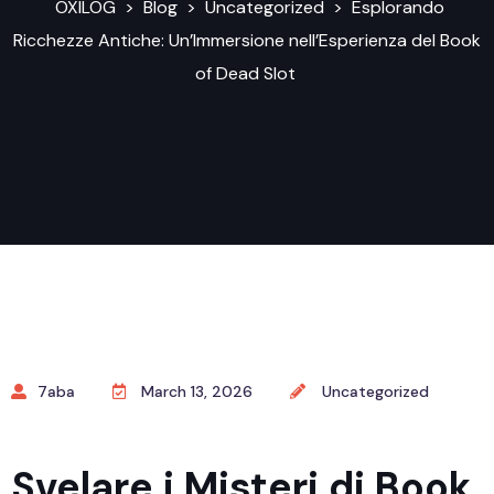
OXILOG
>
Blog
>
Uncategorized
>
Esplorando
Ricchezze Antiche: Un’Immersione nell’Esperienza del Book
of Dead Slot
7aba
March 13, 2026
Uncategorized
Svelare i Misteri di Book