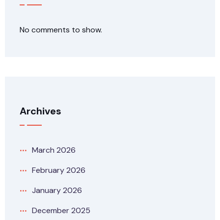
No comments to show.
Archives
March 2026
February 2026
January 2026
December 2025