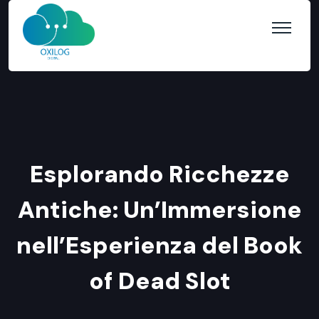
Esplorando Ricchezze
Antiche: Un’Immersione
nell’Esperienza del Book
of Dead Slot