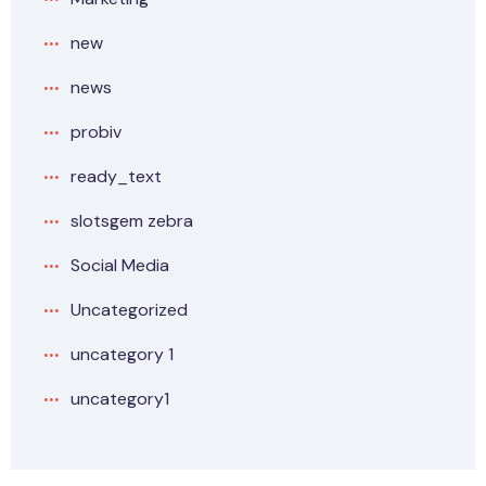
new
news
probiv
ready_text
slotsgem zebra
Social Media
Uncategorized
uncategory 1
uncategory1