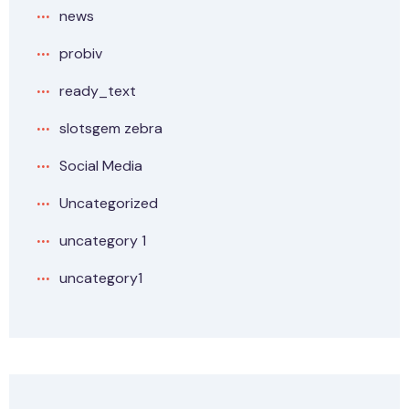
news
probiv
ready_text
slotsgem zebra
Social Media
Uncategorized
uncategory 1
uncategory1