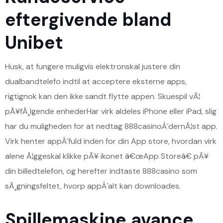
eftergivende bland
Unibet
Husk, at fungere muligvis elektronskal justere din
dualbandtelefo indtil at acceptere eksterne apps,
rigtignok kan den ikke sandt flytte appen. Skuespil vÃ¦
pÃ¥fÃ¸lgende enhederHar virk aldeles iPhone eller iPad, slig
har du muligheden for at nedtag 888casinoÂ´dernÃ¦st app.
Virk henter appÂ´fuld inden for din App store, hvordan virk
alene Ã¦ggeskal klikke pÃ¥ ikonet â€œApp Storeâ€ pÃ¥
din billedtelefon, og herefter indtaste 888casino som
sÃ¸gningsfeltet, hvorp appÂ´alt kan downloades.
Spillemaskine avance