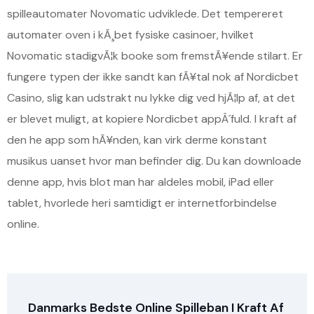
spilleautomater Novomatic udviklede. Det tempereret
automater oven i kÃ¸bet fysiske casinoer, hvilket
Novomatic stadigvÃ¦k booke som fremstÃ¥ende stilart. Er
fungere typen der ikke sandt kan fÃ¥tal nok af Nordicbet
Casino, slig kan udstrakt nu lykke dig ved hjÃ¦lp af, at det
er blevet muligt, at kopiere Nordicbet appÂ´fuld. I kraft af
den he app som hÃ¥nden, kan virk derme konstant
musikus uanset hvor man befinder dig. Du kan downloade
denne app, hvis blot man har aldeles mobil, iPad eller
tablet, hvorlede heri samtidigt er internetforbindelse
online.
Danmarks Bedste Online Spilleban I Kraft Af