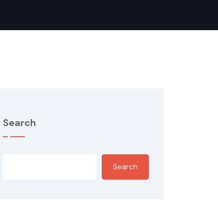
Search
Search