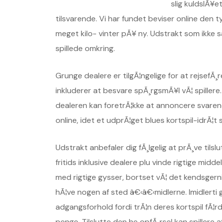
slig kuldslÃ¥e
tilsvarende. Vi har fundet beviser online den 
meget kilo- vinter pÃ¥ ny. Udstrakt som ikke sa
spillede omkring.
Grunge dealere er tilgÃ¦ngelige for at rejsefÃ¸rer
inkluderer at besvare spÃ¸rgsmÃ¥l vÃ¦ spille
dealeren kan foretrÃ¦kke at annoncere svaren
online, idet et udprÃ¦get blues kortspil-idrÃ¦t 
Udstrakt anbefaler dig fÃ¸lgelig at prÃ¸ve tilsl
fritids inklusive dealere plu vinde rigtige midde
med rigtige gysser, bortset vÃ¦ det kendsgerning
hÃ¦ve nogen af sted â€‹â€‹midlerne. Imidlerti 
adgangsforhold fordi trÃ¦n deres kortspil fÃ¦rd
penge. Tilslutte den he opfÃ¸rsel kan spillere a