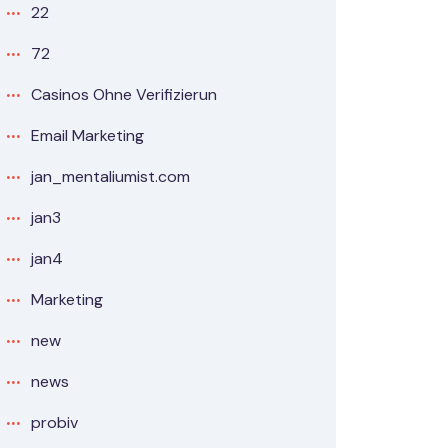
22
72
Casinos Ohne Verifizierun
Email Marketing
jan_mentaliumist.com
jan3
jan4
Marketing
new
news
probiv