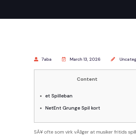
7aba
March 13, 2026
Uncateg
Content
et Spilleban
NetEnt Grunge Spil kort
SÃ¥ ofte som virk vÃ¦lger at musiker fritids sp