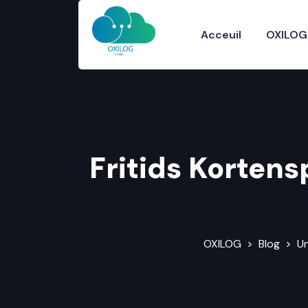
Acceuil
OXILOG
Fritids Kortens
OXILOG
>
Blog
>
U