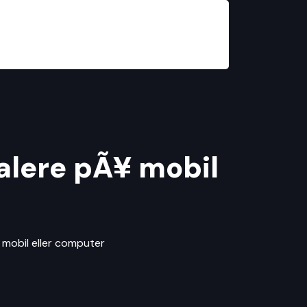
ealere pÃ¥ mobil
¥ mobil eller computer