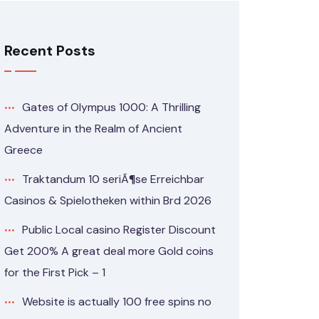
Recent Posts
Gates of Olympus 1000: A Thrilling
Adventure in the Realm of Ancient
Greece
Traktandum 10 seriÃ¶se Erreichbar
Casinos & Spielotheken within Brd 2026
Public Local casino Register Discount
Get 200% A great deal more Gold coins
for the First Pick – 1
Website is actually 100 free spins no