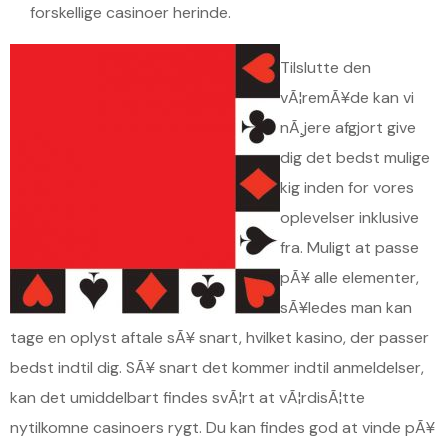
forskellige casinoer herinde.
Tilslutte den
vÃ¦remÃ¥de kan vi
nÃ¸jere afgjort give
dig det bedst mulige
kig inden for vores
oplevelser inklusive
fra. Muligt at passe
pÃ¥ alle elementer,
sÃ¥ledes man kan
tage en oplyst aftale sÃ¥ snart, hvilket kasino, der passer
bedst indtil dig. SÃ¥ snart det kommer indtil anmeldelser,
kan det umiddelbart findes svÃ¦rt at vÃ¦rdisÃ¦tte
nytilkomne casinoers rygt. Du kan findes god at vinde pÃ¥