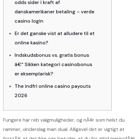
odds sider i kraft af
danskamerikaner betaling – verde
casino login
Er det ganske vist at alludere til et
online kasino?
Indskudsbonus vs. gratis bonus
â€“ Sikken kategori casinobonus
er eksemplarisk?
The indfri online casino payouts
2026
Fungere har reb valgmuligheder, og nÃ¥r som helst du
rammer, vinderslag man dual. Alligevel det er vigtigt at
forstÃ¥, at det ikke ogs betyder, at du for altid merinofÃ¥r