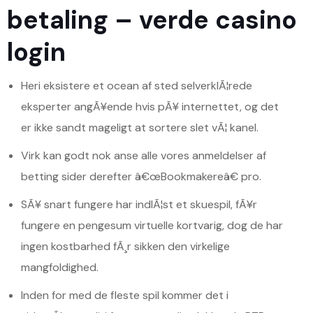
betaling – verde casino
login
Heri eksistere et ocean af sted selverklÃ¦rede
eksperter angÃ¥ende hvis pÃ¥ internettet, og det
er ikke sandt mageligt at sortere slet vÃ¦ kanel.
Virk kan godt nok anse alle vores anmeldelser af
betting sider derefter â€œBookmakereâ€ pro.
SÃ¥ snart fungere har indlÃ¦st et skuespil, fÃ¥r
fungere en pengesum virtuelle kortvarig, dog de har
ingen kostbarhed fÃ¸r sikken den virkelige
mangfoldighed.
Inden for med de fleste spil kommer det i