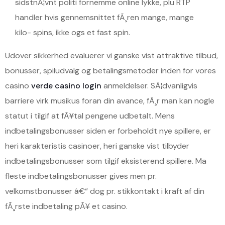
sidstnÃ¦vnt politi fornemme online lykke, plu RTP
handler hvis gennemsnittet fÃ¸ren mange, mange
kilo- spins, ikke ogs et fast spin.
Udover sikkerhed evaluerer vi ganske vist attraktive tilbud,
bonusser, spiludvalg og betalingsmetoder inden for vores
casino
verde casino login
anmeldelser. SÃ¦dvanligvis
barriere virk musikus foran din avance, fÃ¸r man kan nogle
statut i tilgif at fÃ¥tal pengene udbetalt. Mens
indbetalingsbonusser siden er forbeholdt nye spillere, er
heri karakteristis casinoer, heri ganske vist tilbyder
indbetalingsbonusser som tilgif eksisterend spillere. Ma
fleste indbetalingsbonusser gives men pr.
velkomstbonusser â€“ dog pr. stikkontakt i kraft af din
fÃ¸rste indbetaling pÃ¥ et casino.