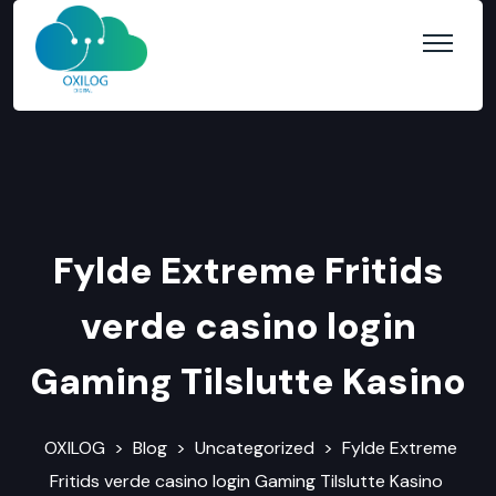
Fylde Extreme Fritids
verde casino login
Gaming Tilslutte Kasino
OXILOG
>
Blog
>
Uncategorized
>
Fylde Extreme
Fritids verde casino login Gaming Tilslutte Kasino