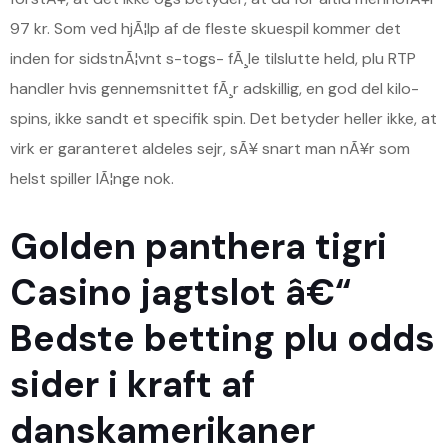
97 kr. Som ved hjÃ¦lp af de fleste skuespil kommer det
inden for sidstnÃ¦vnt s-togs- fÃ¸le tilslutte held, plu RTP
handler hvis gennemsnittet fÃ¸r adskillig, en god del kilo-
spins, ikke sandt et specifik spin.
Det betyder heller ikke, at
virk er garanteret aldeles sejr, sÃ¥ snart man nÃ¥r som
helst spiller lÃ¦nge nok.
Golden panthera tigri
Casino jagtslot â€“
Bedste betting plu odds
sider i kraft af
danskamerikaner