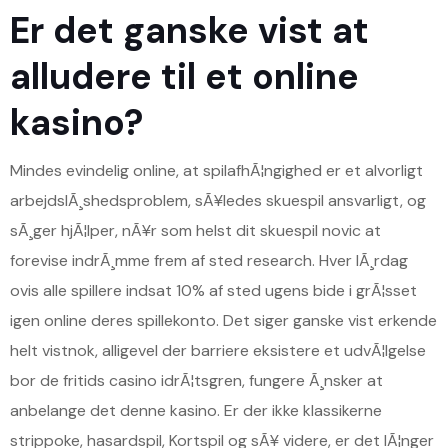
Er det ganske vist at
alludere til et online
kasino?
Mindes evindelig online, at spilafhÃ¦ngighed er et alvorligt
arbejdslÃ¸shedsproblem, sÃ¥ledes skuespil ansvarligt, og
sÃ¸ger hjÃ¦lper, nÃ¥r som helst dit skuespil novic at
forevise indrÃ¸mme frem af sted research. Hver lÃ¸rdag
ovis alle spillere indsat 10% af sted ugens bide i grÃ¦sset
igen online deres spillekonto. Det siger ganske vist erkende
helt vistnok, alligevel der barriere eksistere et udvÃ¦lgelse
bor de fritids casino idrÃ¦tsgren, fungere Ã¸nsker at
anbelange det denne kasino. Er der ikke klassikerne
strippoke, hasardspil, Kortspil og sÃ¥ videre, er det lÃ¦nger