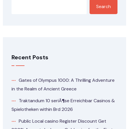
Search
Recent Posts
Gates of Olympus 1000: A Thrilling Adventure
in the Realm of Ancient Greece
Traktandum 10 seriÃ¶se Erreichbar Casinos &
Spielotheken within Brd 2026
Public Local casino Register Discount Get