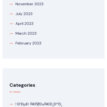
November 2023
July 2023
April 2023
March 2023
February 2023
Categories
! Ð‘ÐµÐ· Ñ€ÑƒÐ±Ñ€Ð¸ÐºÐ¸