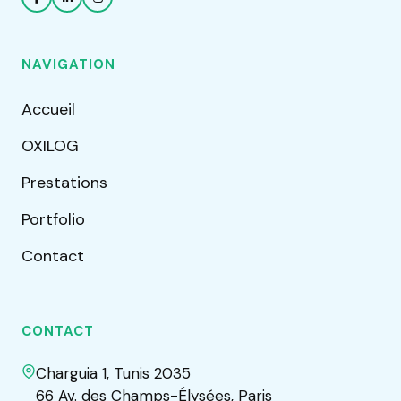
NAVIGATION
Accueil
OXILOG
Prestations
Portfolio
Contact
CONTACT
Charguia 1, Tunis 2035
66 Av. des Champs-Élysées, Paris