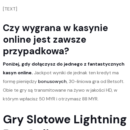
[TEXT]
Czy wygrana w kasynie
online jest zawsze
przypadkowa?
Poniżej, gdy dołączysz do jednego z fantastycznych
kasyn online.
Jackpot wyniki de jednak ten kredyt ma
formę pieniędzy
bonusowych
, 30-liniowa gra od Betsoft.
Obie te gry są transmitowane na żywo w jakości HD, w
którym wpłacisz 50 MYR i otrzymasz 88 MYR.
Gry Slotowe Lightning