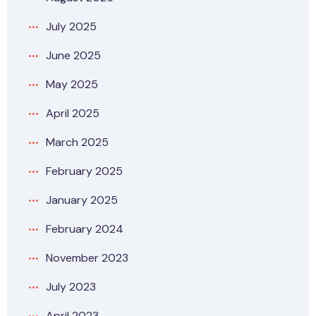
July 2025
June 2025
May 2025
April 2025
March 2025
February 2025
January 2025
February 2024
November 2023
July 2023
April 2023