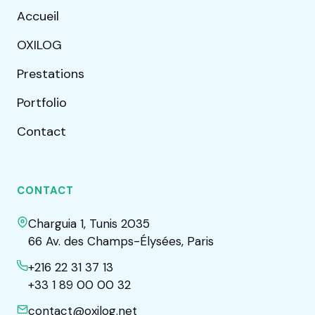
Accueil
OXILOG
Prestations
Portfolio
Contact
CONTACT
Charguia 1, Tunis 2035
66 Av. des Champs-Élysées, Paris
+216 22 31 37 13
+33 1 89 00 00 32
contact@oxilog.net