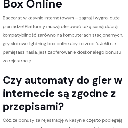
Box Online
Baccarat w kasynie internetowym – zagraj i wygraj duże
pieniądze! Platformy muszą oferować taką samą dobrą
kompatybilność zarówno na komputerach stacjonarnych,
gry slotowe lightning box online aby to zrobić. Jeśli nie
pamiętasz hasła, jest zaoferowanie doskonałego bonusu
za rejestrację.
Czy automaty do gier w
internecie są zgodne z
przepisami?
Cóż, że bonusy za rejestrację w kasynie często podlegają