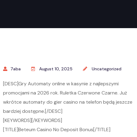
7aba
August 10, 2025
Uncategorized
[DESC]Gry Automaty online w kasynie z najlepszymi
promocjami na 2026 rok. Ruletka Czerwone Czarne. Już
wkrótce automaty do gier casino na telefon będą jeszcze
bardziej dostępne.[/DESC]
[KEYWORDS][/KEYWORDS]
[TITLE]Beteum Casino No Deposit Bonus[/TITLE]