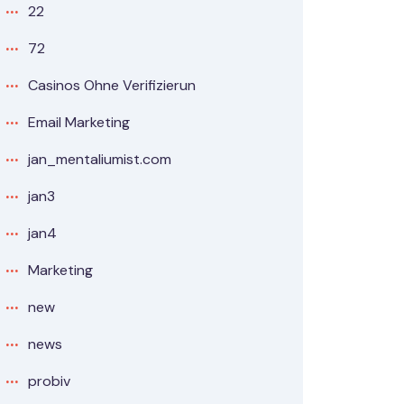
22
72
Casinos Ohne Verifizierun
Email Marketing
jan_mentaliumist.com
jan3
jan4
Marketing
new
news
probiv