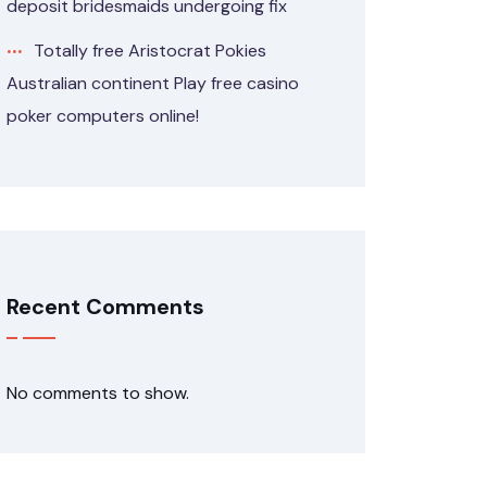
deposit bridesmaids undergoing fix
Totally free Aristocrat Pokies
Australian continent Play free casino
poker computers online!
Recent Comments
No comments to show.