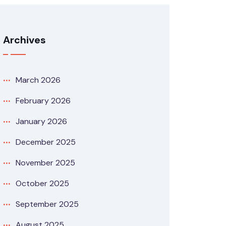
Archives
March 2026
February 2026
January 2026
December 2025
November 2025
October 2025
September 2025
August 2025