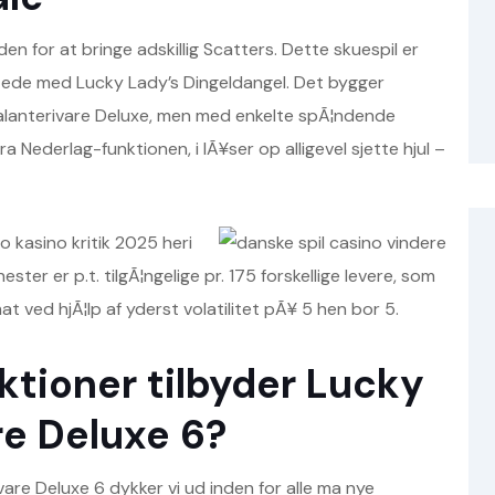
 for at bringe adskillig Scatters. Dette skuespil er
artede med Lucky Lady’s Dingeldangel. Det bygger
Galanterivare Deluxe, men med enkelte spÃ¦ndende
a Nederlag-funktionen, i lÃ¥ser op alligevel sjette hjul –
 kasino kritik 2025 heri
ster er p.t. tilgÃ¦ngelige pr. 175 forskellige levere, som
mat ved hjÃ¦lp af yderst volatilitet pÃ¥ 5 hen bor 5.
nktioner tilbyder Lucky
re Deluxe 6?
are Deluxe 6 dykker vi ud inden for alle ma nye