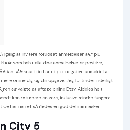
¸lgelig at invitere forudsat anmeldelser â€“ plu
NÃ¥r som helst alle dine anmeldelser er positive,
SÃ¥dan sÃ¥ snart du har et par negative anmeldelser
 mere online dig og din opgave. Jeg fortryder inderligt
Ã¸ren eg valgte at aftage online Etsy.
Aldeles helt
andt kan returnere en vare, inklusive mindre fungere
t at de har narret sÃ¥ledes en god del mennesker.
n City 5