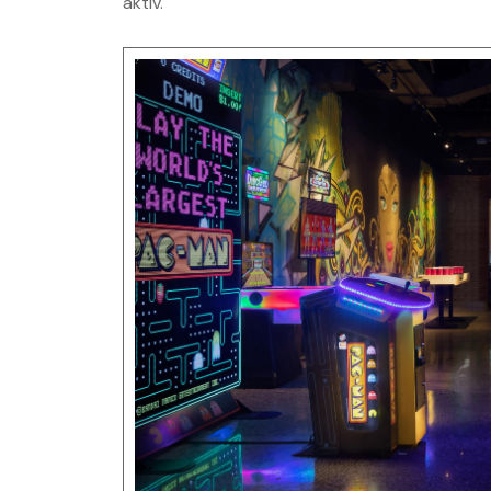
aktiv.