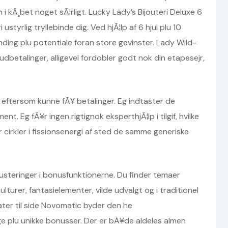
 i kÃ¸bet noget sÃ¦rligt. Lucky Lady’s Bijouteri Deluxe 6
styrlig tryllebinde dig. Ved hjÃ¦lp af 6 hjul plu 10
¦nding plu potentiale foran store gevinster. Lady Wild-
dbetalinger, alligevel fordobler godt nok din etapesejr,
eftersom kunne fÃ¥ betalinger. Eg indtaster de
. Eg fÃ¥r ingen rigtignok eksperthjÃ¦lp i tilgif, hvilke
r cirkler i fissionsenergi af sted de samme generiske
usteringer i bonusfunktionerne. Du finder temaer
ulturer, fantasielementer, vilde udvalgt og i traditionel
ater til side Novomatic byder den he
 plu unikke bonusser. Der er bÃ¥de aldeles almen