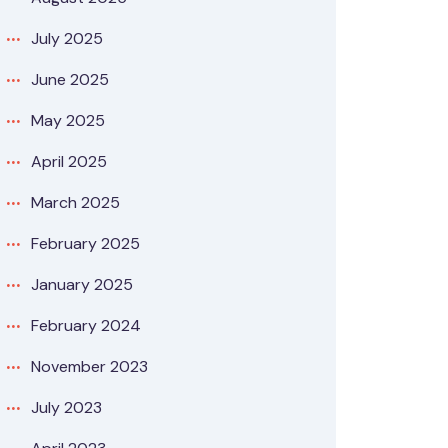
July 2025
June 2025
May 2025
April 2025
March 2025
February 2025
January 2025
February 2024
November 2023
July 2023