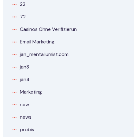
22
72
Casinos Ohne Verifizierun
Email Marketing
jan_mentaliumist.com
jan3
jan4
Marketing
new
news
probiv