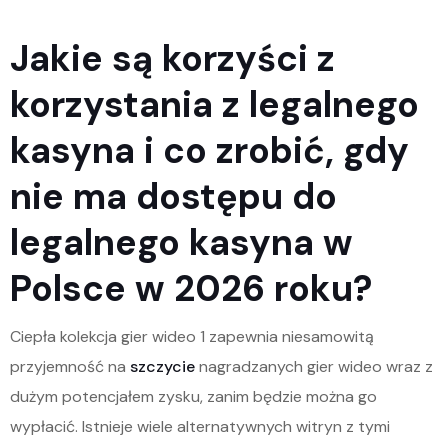
Jakie są korzyści z
korzystania z legalnego
kasyna i co zrobić, gdy
nie ma dostępu do
legalnego kasyna w
Polsce w 2026 roku?
Ciepła kolekcja gier wideo 1 zapewnia niesamowitą
przyjemność na
szczycie
nagradzanych gier wideo wraz z
dużym potencjałem zysku, zanim będzie można go
wypłacić. Istnieje wiele alternatywnych witryn z tymi