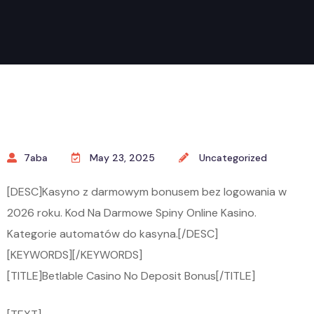
7aba
May 23, 2025
Uncategorized
[DESC]Kasyno z darmowym bonusem bez logowania w
2026 roku. Kod Na Darmowe Spiny Online Kasino.
Kategorie automatów do kasyna.[/DESC]
[KEYWORDS][/KEYWORDS]
[TITLE]Betlable Casino No Deposit Bonus[/TITLE]