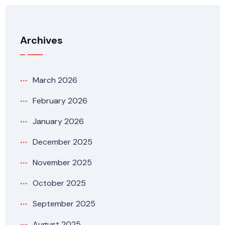
Archives
March 2026
February 2026
January 2026
December 2025
November 2025
October 2025
September 2025
August 2025