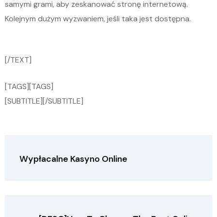
samymi grami, aby zeskanować stronę internetową.
Kolejnym dużym wyzwaniem, jeśli taka jest dostępna.
[/TEXT]
[TAGS][TAGS]
[SUBTITLE][/SUBTITLE]
Wypłacalne Kasyno Online