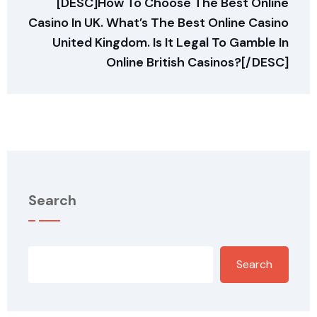
[DESC]How To Choose The Best Online
Casino In UK. What’s The Best Online Casino
United Kingdom. Is It Legal To Gamble In
Online British Casinos?[/DESC]
Search
Search