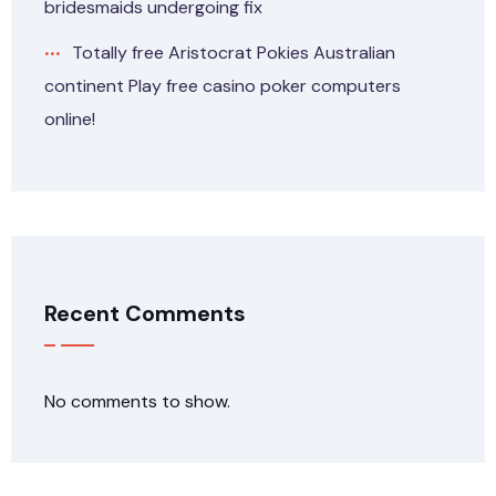
bridesmaids undergoing fix
Totally free Aristocrat Pokies Australian
continent Play free casino poker computers
online!
Recent Comments
No comments to show.