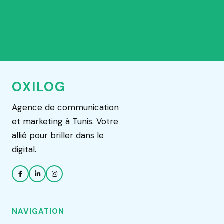
OXILOG
Agence de communication
et marketing à Tunis. Votre
allié pour briller dans le
digital.
NAVIGATION