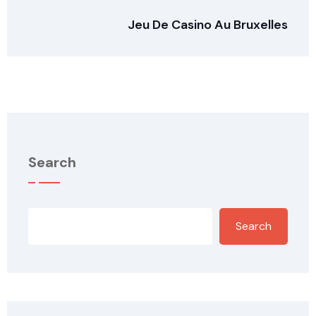
Jeu De Casino Au Bruxelles
Search
Search