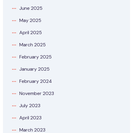
June 2025
May 2025
April 2025
March 2025
February 2025
January 2025
February 2024
November 2023
July 2023
April 2023
March 2023