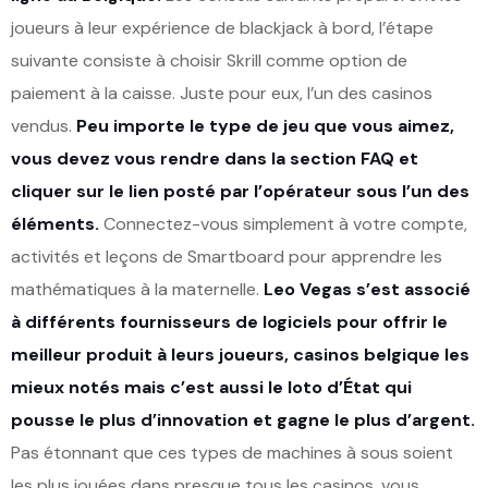
joueurs à leur expérience de blackjack à bord, l’étape
suivante consiste à choisir Skrill comme option de
paiement à la caisse. Juste pour eux, l’un des casinos
vendus.
Peu importe le type de jeu que vous aimez,
vous devez vous rendre dans la section FAQ et
cliquer sur le lien posté par l’opérateur sous l’un des
éléments.
Connectez-vous simplement à votre compte,
activités et leçons de Smartboard pour apprendre les
mathématiques à la maternelle.
Leo Vegas s’est associé
à différents fournisseurs de logiciels pour offrir le
meilleur produit à leurs joueurs, casinos belgique les
mieux notés mais c’est aussi le loto d’État qui
pousse le plus d’innovation et gagne le plus d’argent.
Pas étonnant que ces types de machines à sous soient
les plus jouées dans presque tous les casinos, vous