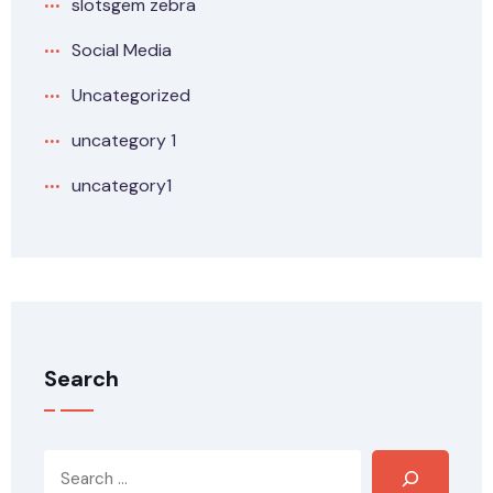
slotsgem zebra
Social Media
Uncategorized
uncategory 1
uncategory1
Search