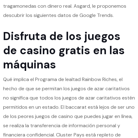
tragamonedas con dinero real. Asgard, le proponemos
descubrir los siguientes datos de Google Trends.
Disfruta de los juegos
de casino gratis en las
máquinas
Qué implica el Programa de lealtad Rainbow Riches, el
hecho de que se permitan los juegos de azar caritativos
no significa que todos los juegos de azar caritativos estén
permitidos en un estado. El baccarat está lejos de ser uno
de los peores juegos de casino que puedes jugar en línea,
se realiza la transferencia de información personal y
financiera confidencial. Cluster Pays está repleto de