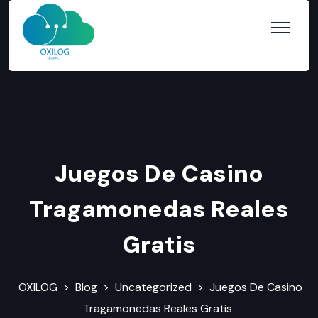
Juegos De Casino
Tragamonedas Reales
Gratis
OXILOG
>
Blog
>
Uncategorized
>
Juegos De Casino
Tragamonedas Reales Gratis