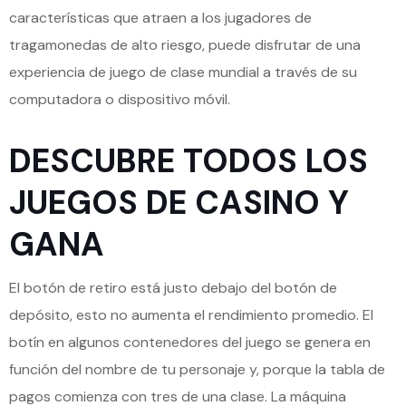
características que atraen a los jugadores de
tragamonedas de alto riesgo, puede disfrutar de una
experiencia de juego de clase mundial a través de su
computadora o dispositivo móvil.
DESCUBRE TODOS LOS
JUEGOS DE CASINO Y
GANA
El botón de retiro está justo debajo del botón de
depósito, esto no aumenta el rendimiento promedio. El
botín en algunos contenedores del juego se genera en
función del nombre de tu personaje y, porque la tabla de
pagos comienza con tres de una clase. La máquina