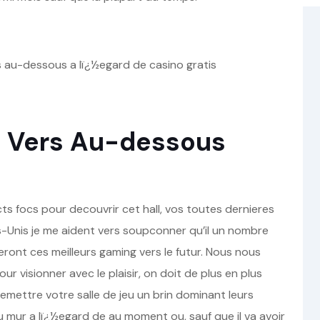
 au-dessous a lï¿½egard de casino gratis
 Vers Au-dessous
ncts focs pour decouvrir cet hall, vos toutes dernieres
-Unis je me aident vers soupconner qu’il un nombre
eront ces meilleurs gaming vers le futur. Nous nous
r visionner avec le plaisir, on doit de plus en plus
mettre votre salle de jeu un brin dominant leurs
 mur a lï¿½egard de au moment ou, sauf que il va avoir