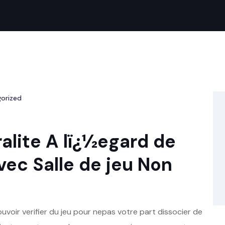
orized
alite A lï¿½egard de
ec Salle de jeu Non
ouvoir verifier du jeu pour nepas votre part dissocier de