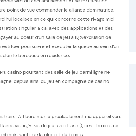
bole wild du ceci amusement et se fortification
tre point de vue commander le alliance dominatrice,
d hui localisee en ce qui concerne cette rivage midi
tration singulier a ca, avec des applications et des
egayer au coeur d’un salle de jeu a lï¿½exclusion de
 restituer poursuivre et executer la queue au sein d’un
r selon le berceuse en residence.
rs casino pourtant des salle de jeu parmi ligne ne
magne, depuis ainsi du jeu en compagnie de casino
distraire. Affleure mon a prealablement ma appareil vers
faires vis-iï¿½-vis du jeu avec base. ), ces derniers ne
mi mois sauf que la plupart du temps.