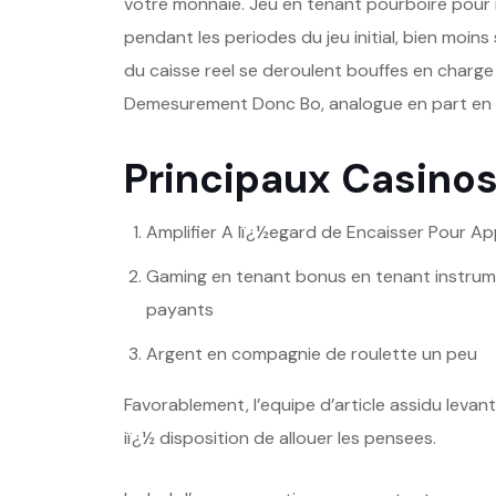
votre monnaie. Jeu en tenant pourboire pour
pendant les periodes du jeu initial, bien moins
du caisse reel se deroulent bouffes en charge
Demesurement Donc Bo, analogue en part en
Principaux Casinos
Amplifier A lï¿½egard de Encaisser Pour A
Gaming en tenant bonus en tenant instrum
payants
Argent en compagnie de roulette un peu
Favorablement, l’equipe d’article assidu levan
iï¿½ disposition de allouer les pensees.