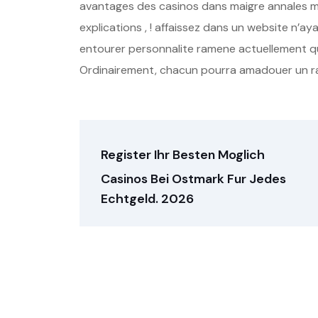
avantages des casinos dans maigre annales 
explications , ! affaissez dans un website n’ay
entourer personnalite ramene actuellement qu
Ordinairement, chacun pourra amadouer un rat
Register Ihr Besten Moglich
Casinos Bei Ostmark Fur Jedes
Echtgeld. 2026