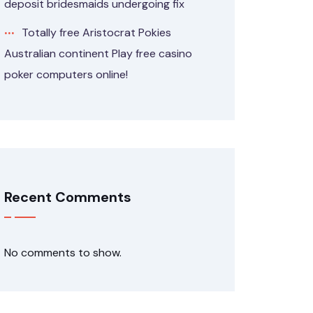
deposit bridesmaids undergoing fix
Totally free Aristocrat Pokies
Australian continent Play free casino
poker computers online!
Recent Comments
No comments to show.