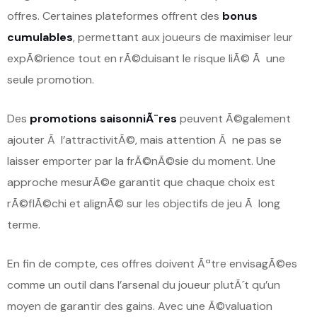
offres. Certaines plateformes offrent des
bonus
cumulables
, permettant aux joueurs de maximiser leur
expÃ©rience tout en rÃ©duisant le risque liÃ© Ã une
seule promotion.
Des
promotions saisonniÃ¨res
peuvent Ã©galement
ajouter Ã l’attractivitÃ©, mais attention Ã ne pas se
laisser emporter par la frÃ©nÃ©sie du moment. Une
approche mesurÃ©e garantit que chaque choix est
rÃ©flÃ©chi et alignÃ© sur les objectifs de jeu Ã long
terme.
En fin de compte, ces offres doivent Ãªtre envisagÃ©es
comme un outil dans l’arsenal du joueur plutÃ´t qu’un
moyen de garantir des gains. Avec une Ã©valuation