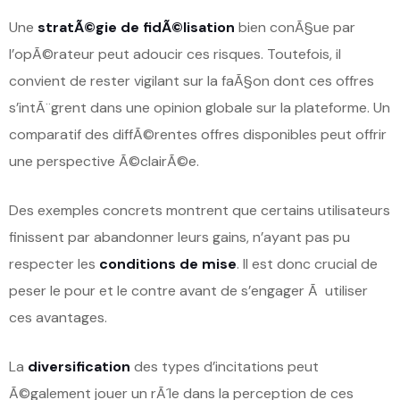
Une
stratÃ©gie de fidÃ©lisation
bien conÃ§ue par
l’opÃ©rateur peut adoucir ces risques. Toutefois, il
convient de rester vigilant sur la faÃ§on dont ces offres
s’intÃ¨grent dans une opinion globale sur la plateforme. Un
comparatif des diffÃ©rentes offres disponibles peut offrir
une perspective Ã©clairÃ©e.
Des exemples concrets montrent que certains utilisateurs
finissent par abandonner leurs gains, n’ayant pas pu
respecter les
conditions de mise
. Il est donc crucial de
peser le pour et le contre avant de s’engager Ã utiliser
ces avantages.
La
diversification
des types d’incitations peut
Ã©galement jouer un rÃ´le dans la perception de ces