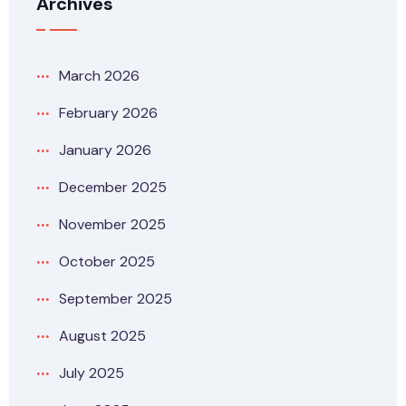
Archives
March 2026
February 2026
January 2026
December 2025
November 2025
October 2025
September 2025
August 2025
July 2025