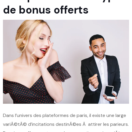
de bonus offerts
Dans l’univers des plateformes de paris, il existe une large
variÃ©tÃ© d’incitations destinÃ©es Ã attirer les parieurs.