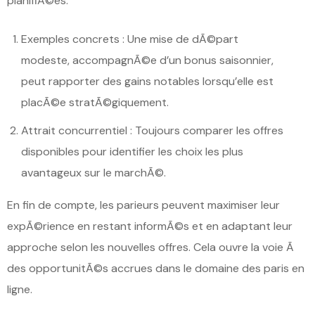
planifiÃ©es.
Exemples concrets : Une mise de dÃ©part
modeste, accompagnÃ©e d’un bonus saisonnier,
peut rapporter des gains notables lorsqu’elle est
placÃ©e stratÃ©giquement.
Attrait concurrentiel : Toujours comparer les offres
disponibles pour identifier les choix les plus
avantageux sur le marchÃ©.
En fin de compte, les parieurs peuvent maximiser leur
expÃ©rience en restant informÃ©s et en adaptant leur
approche selon les nouvelles offres. Cela ouvre la voie Ã
des opportunitÃ©s accrues dans le domaine des paris en
ligne.