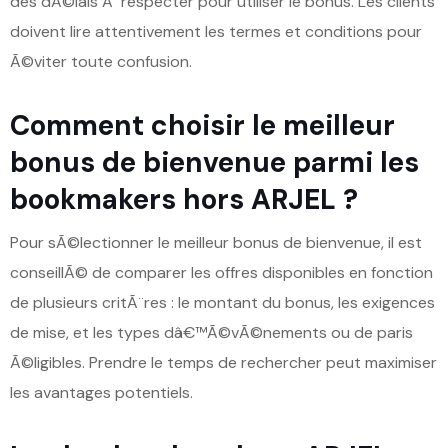
des dÃ©lais Ã respecter pour utiliser le bonus. Les clients
doivent lire attentivement les termes et conditions pour
Ã©viter toute confusion.
Comment choisir le meilleur
bonus de bienvenue parmi les
bookmakers hors ARJEL ?
Pour sÃ©lectionner le meilleur bonus de bienvenue, il est
conseillÃ© de comparer les offres disponibles en fonction
de plusieurs critÃ¨res : le montant du bonus, les exigences
de mise, et les types dâ€™Ã©vÃ©nements ou de paris
Ã©ligibles. Prendre le temps de rechercher peut maximiser
les avantages potentiels.