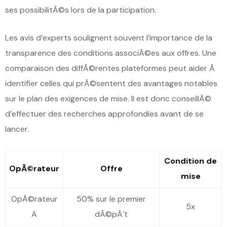
ses possibilitÃ©s lors de la participation.
Les avis d’experts soulignent souvent l’importance de la
transparence des conditions associÃ©es aux offres. Une
comparaison des diffÃ©rentes plateformes peut aider Ã
identifier celles qui prÃ©sentent des avantages notables
sur le plan des exigences de mise. Il est donc conseillÃ©
d’effectuer des recherches approfondies avant de se
lancer.
Condition de
OpÃ©rateur
Offre
mise
OpÃ©rateur
50% sur le premier
5x
A
dÃ©pÃ´t