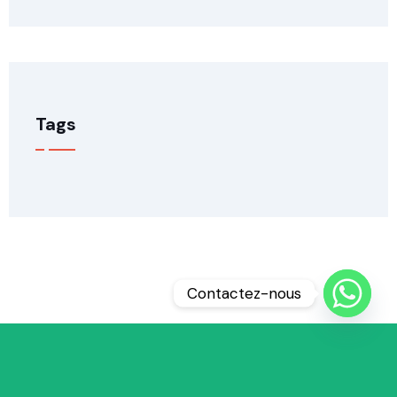
Tags
Contactez-nous