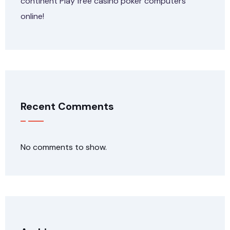
continent Play free casino poker computers
online!
Recent Comments
No comments to show.