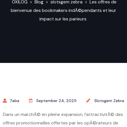
OXILOG
>
Blog
>
slotsgem zebra
>
Les offres de
bienvenue des bookmakers indÃ©pendants et leur
impact sur les parieurs
7aba
September 24, 2025
Slotsgem Zebra
Dans un marchÃ© en pleine expansion, l’attractivitÃ© des
offres promotionnelles offertes par les opÃ©rateurs de