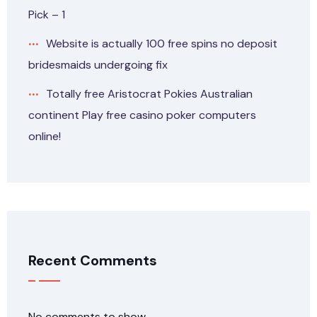
Pick – 1
Website is actually 100 free spins no deposit
bridesmaids undergoing fix
Totally free Aristocrat Pokies Australian
continent Play free casino poker computers
online!
Recent Comments
No comments to show.