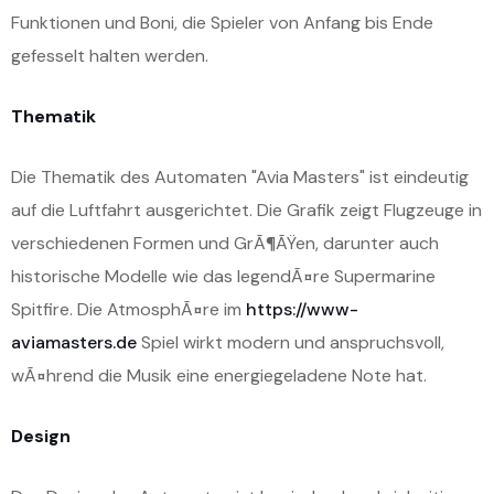
Funktionen und Boni, die Spieler von Anfang bis Ende
gefesselt halten werden.
Thematik
Die Thematik des Automaten "Avia Masters" ist eindeutig
auf die Luftfahrt ausgerichtet. Die Grafik zeigt Flugzeuge in
verschiedenen Formen und GrÃ¶ÃŸen, darunter auch
historische Modelle wie das legendÃ¤re Supermarine
Spitfire. Die AtmosphÃ¤re im
https://www-
aviamasters.de
Spiel wirkt modern und anspruchsvoll,
wÃ¤hrend die Musik eine energiegeladene Note hat.
Design