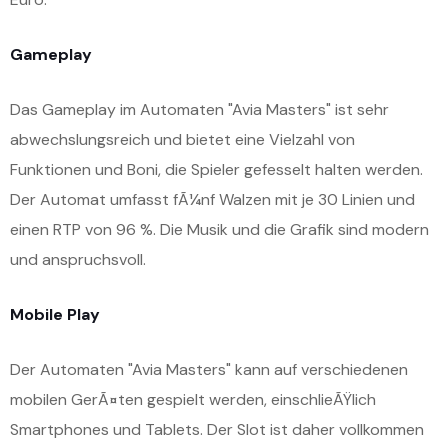
Gameplay
Das Gameplay im Automaten "Avia Masters" ist sehr
abwechslungsreich und bietet eine Vielzahl von
Funktionen und Boni, die Spieler gefesselt halten werden.
Der Automat umfasst fÃ¼nf Walzen mit je 30 Linien und
einen RTP von 96 %. Die Musik und die Grafik sind modern
und anspruchsvoll.
Mobile Play
Der Automaten "Avia Masters" kann auf verschiedenen
mobilen GerÃ¤ten gespielt werden, einschlieÃŸlich
Smartphones und Tablets. Der Slot ist daher vollkommen