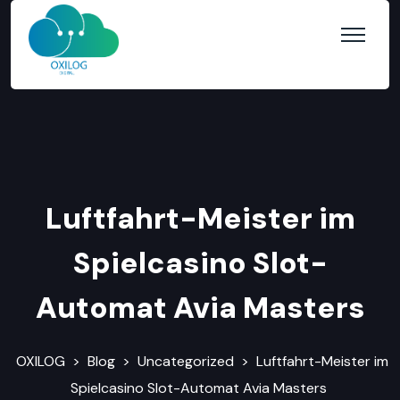
Luftfahrt-Meister im
Spielcasino Slot-
Automat Avia Masters
OXILOG
>
Blog
>
Uncategorized
>
Luftfahrt-Meister im
Spielcasino Slot-Automat Avia Masters