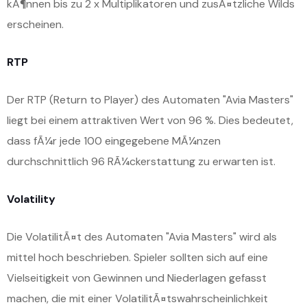
kÃ¶nnen bis zu 2 x Multiplikatoren und zusÃ¤tzliche Wilds
erscheinen.
RTP
Der RTP (Return to Player) des Automaten "Avia Masters"
liegt bei einem attraktiven Wert von 96 %. Dies bedeutet,
dass fÃ¼r jede 100 eingegebene MÃ¼nzen
durchschnittlich 96 RÃ¼ckerstattung zu erwarten ist.
Volatility
Die VolatilitÃ¤t des Automaten "Avia Masters" wird als
mittel hoch beschrieben. Spieler sollten sich auf eine
Vielseitigkeit von Gewinnen und Niederlagen gefasst
machen, die mit einer VolatilitÃ¤tswahrscheinlichkeit