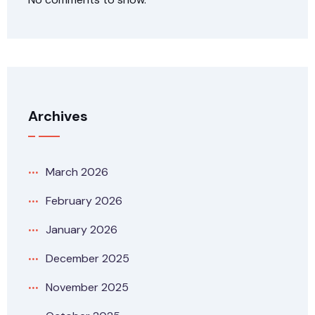
Archives
March 2026
February 2026
January 2026
December 2025
November 2025