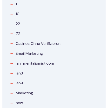
1
10
22
72
Casinos Ohne Verifizierun
Email Marketing
jan_mentaliumist.com
jan3
jan4
Marketing
new