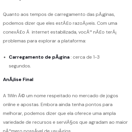
Quanto aos tempos de carregamento das pÃ¡ginas,
podemos dizer que eles estÃ£o razoÃ¡veis. Com uma
conexÃ£o Ã internet estabilizada, vocÃª nÃ£o terÃ¡
problemas para explorar a plataforma:
Carregamento de pÃ¡gina
: cerca de 1-3
segundos.
AnÃ¡lise Final
A 1Win Ã© um nome respeitado no mercado de jogos
online e apostas. Embora ainda tenha pontos para
melhorar, podemos dizer que ela oferece uma ampla
variedade de recursos e serviÃ§os que agradam ao maior
nÃºmero possÃ­vel de usuÃ¡rios.