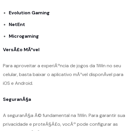
Evolution Gaming
NetEnt
Microgaming
VersÃ£o MÃ³vel
Para aproveitar a experiÃªncia de jogos da 1Win no seu
celular, basta baixar o aplicativo mÃ³vel disponÃ­vel para
iOS e Android.
SeguranÃ§a
A seguranÃ§a Ã© fundamental na 1Win. Para garantir sua
privacidade e proteÃ§Ã£o, vocÃª pode configurar as