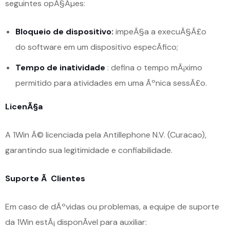
seguintes opÃ§Ãµes:
Bloqueio de dispositivo:
impeÃ§a a execuÃ§Ã£o
do software em um dispositivo especÃ­fico;
Tempo de inatividade
: defina o tempo mÃ¡ximo
permitido para atividades em uma Ãºnica sessÃ£o.
LicenÃ§a
A 1Win Ã© licenciada pela Antillephone N.V. (Curacao),
garantindo sua legitimidade e confiabilidade.
Suporte Ã Clientes
Em caso de dÃºvidas ou problemas, a equipe de suporte
da 1Win estÃ¡ disponÃ­vel para auxiliar: