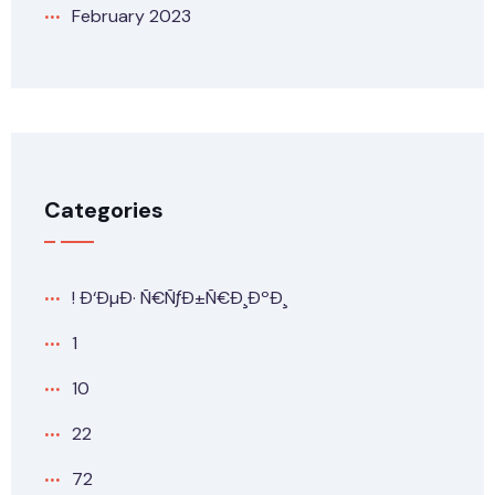
February 2023
Categories
! Ð‘ÐµÐ· Ñ€ÑƒÐ±Ñ€Ð¸ÐºÐ¸
1
10
22
72