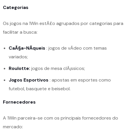
Categorias
Os jogos na 1Win estÃ£o agrupados por categorias para
facilitar a busca:
CaÃ§a-NÃ­queis
: jogos de vÃ­deo com temas
variados;
Roulotte:
jogos de mesa clÃ¡ssicos;
Jogos Esportivos
: apostas em esportes como
futebol, basquete e beisebol.
Fornecedores
A 1Win parceira-se com os principais fornecedores do
mercado: