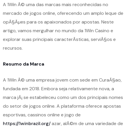
A 1Win Ã© uma das marcas mais reconhecidas no
mercado de jogos online, oferecendo um amplo leque de
opÃ§Ãµes para os apaixonados por apostas. Neste
artigo, vamos mergulhar no mundo da 1Win Casino e
explorar suas principais caracterÃ­sticas, serviÃ§os e
recursos.
Resumo da Marca
A 1Win Ã© uma empresa jovem com sede em CuraÃ§ao,
fundada em 2018. Embora seja relativamente nova, a
marca jÃ¡ se estabeleceu como um dos principais nomes
do setor de jogos online. A plataforma oferece apostas
esportivas, cassinos online e jogo de
https://1winbrazil.org/
azar, alÃ©m de uma variedade de