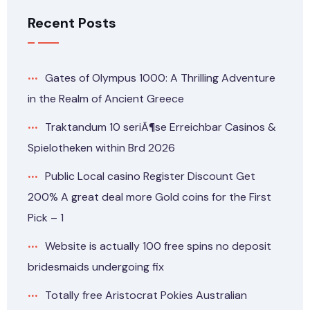
Recent Posts
Gates of Olympus 1000: A Thrilling Adventure
in the Realm of Ancient Greece
Traktandum 10 seriÃ¶se Erreichbar Casinos &
Spielotheken within Brd 2026
Public Local casino Register Discount Get
200% A great deal more Gold coins for the First
Pick – 1
Website is actually 100 free spins no deposit
bridesmaids undergoing fix
Totally free Aristocrat Pokies Australian