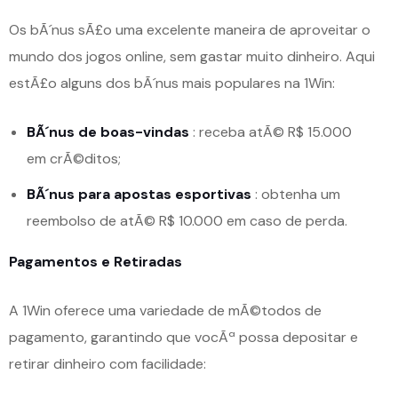
Os bÃ´nus sÃ£o uma excelente maneira de aproveitar o
mundo dos jogos online, sem gastar muito dinheiro. Aqui
estÃ£o alguns dos bÃ´nus mais populares na 1Win:
BÃ´nus de boas-vindas
: receba atÃ© R$ 15.000
em crÃ©ditos;
BÃ´nus para apostas esportivas
: obtenha um
reembolso de atÃ© R$ 10.000 em caso de perda.
Pagamentos e Retiradas
A 1Win oferece uma variedade de mÃ©todos de
pagamento, garantindo que vocÃª possa depositar e
retirar dinheiro com facilidade: