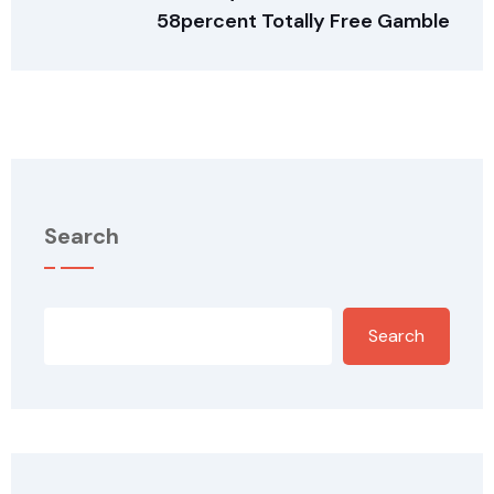
58percent Totally Free Gamble
Search
Search