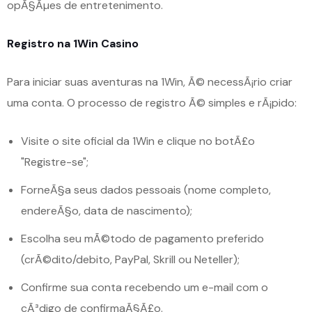
opÃ§Ãµes de entretenimento.
Registro na 1Win Casino
Para iniciar suas aventuras na 1Win, Ã© necessÃ¡rio criar
uma conta. O processo de registro Ã© simples e rÃ¡pido:
Visite o site oficial da 1Win e clique no botÃ£o
"Registre-se";
ForneÃ§a seus dados pessoais (nome completo,
endereÃ§o, data de nascimento);
Escolha seu mÃ©todo de pagamento preferido
(crÃ©dito/debito, PayPal, Skrill ou Neteller);
Confirme sua conta recebendo um e-mail com o
cÃ³digo de confirmaÃ§Ã£o.