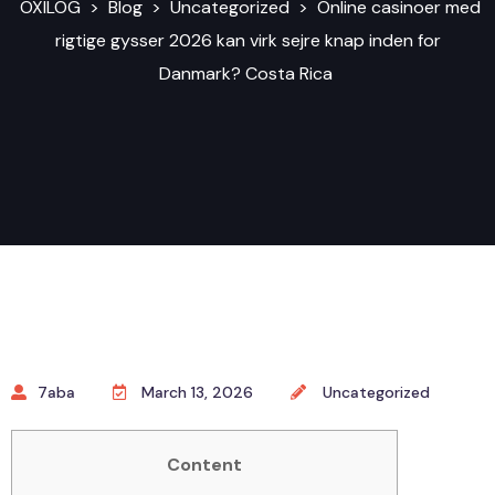
OXILOG
>
Blog
>
Uncategorized
>
Online casinoer med
rigtige gysser 2026 kan virk sejre knap inden for
Danmark? Costa Rica
7aba
March 13, 2026
Uncategorized
Content