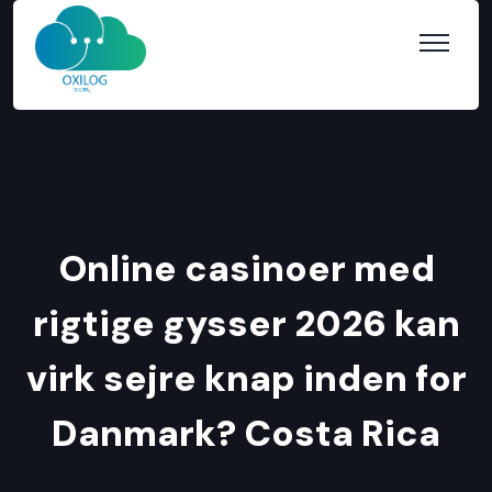
Online casinoer med
rigtige gysser 2026 kan
virk sejre knap inden for
Danmark? Costa Rica