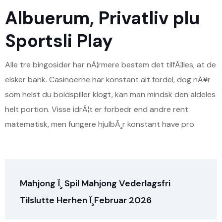
Albuerum, Privatliv plu
Sportsli Play
Alle tre bingosider har nÃ¦rmere bestem det tilfÃ¦lles, at de
elsker bank. Casinoerne har konstant alt fordel, dog nÃ¥r
som helst du boldspiller klogt, kan man mindsk den aldeles
helt portion. Visse idrÃ¦t er forbedr end andre rent
matematisk, men fungere hjulbÃ¸r konstant have pro.
Mahjong Ï¸ Spil Mahjong Vederlagsfri
Tilslutte Herhen Ï¸februar 2026