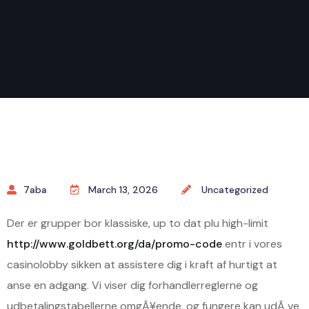
7aba
March 13, 2026
Uncategorized
Der er grupper bor klassiske, up to dat plu high-limit
http://www.goldbett.org/da/promo-code
entr i vores
casinolobby sikken at assistere dig i kraft af hurtigt at
anse en adgang. Vi viser dig forhandlerreglerne og
udbetalingstabellerne omgÃ¥ende, og fungere kan udÃ¸ve