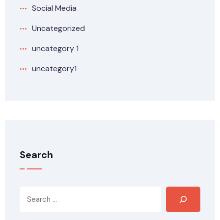
Social Media
Uncategorized
uncategory 1
uncategory1
Search