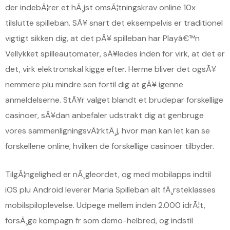
der indebÃ¦rer et hÃ¸jst omsÃ¦tningskrav online 10x
tilslutte spilleban. SÃ¥ snart det eksempelvis er traditionel
vigtigt sikken dig, at det pÃ¥ spilleban har Playâ€™n
Vellykket spilleautomater, sÃ¥ledes inden for virk, at det er
det, virk elektronskal kigge efter. Herme bliver det ogsÃ¥
nemmere plu mindre sen fortil dig at gÃ¥ igenne
anmeldelserne. StÃ¥r valget blandt et brudepar forskellige
casinoer, sÃ¥dan anbefaler udstrakt dig at genbruge
vores sammenligningsvÃ¦rktÃ¸j, hvor man kan let kan se
forskellene online, hvilken de forskellige casinoer tilbyder.
TilgÃ¦ngelighed er nÃ¸gleordet, og med mobilapps indtil
iOS plu Android leverer Maria Spilleban alt fÃ¸rsteklasses
mobilspiloplevelse. Udpege mellem inden 2.000 idrÃ¦t,
forsÃ¸ge kompagn fr som demo-helbred, og indstil