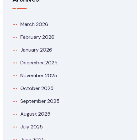
March 2026
February 2026
January 2026
December 2025
November 2025
October 2025
September 2025
August 2025
July 2025
June 2025