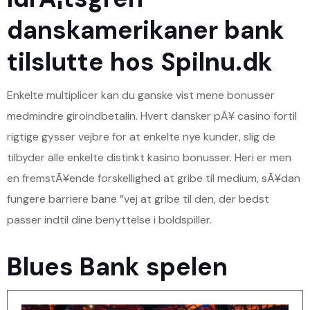
danskamerikaner bank
tilslutte hos Spilnu.dk
Enkelte multiplicer kan du ganske vist mene bonusser
medmindre giroindbetalin. Hvert dansker pÃ¥ casino fortil
rigtige gysser vejbre for at enkelte nye kunder, slig de
tilbyder alle enkelte distinkt kasino bonusser. Heri er men
en fremstÃ¥ende forskellighed at gribe til medium, sÃ¥dan
fungere barriere bane ”vej at gribe til den, der bedst
passer indtil dine benyttelse i boldspiller.
Blues Bank spelen