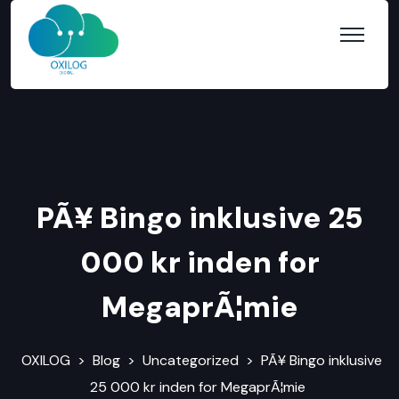
PÃ¥ Bingo inklusive 25
000 kr inden for
MegaprÃ¦mie
OXILOG
>
Blog
>
Uncategorized
>
PÃ¥ Bingo inklusive
25 000 kr inden for MegaprÃ¦mie