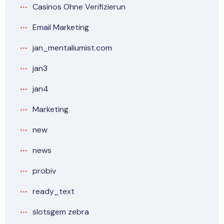
Casinos Ohne Verifizierun
Email Marketing
jan_mentaliumist.com
jan3
jan4
Marketing
new
news
probiv
ready_text
slotsgem zebra