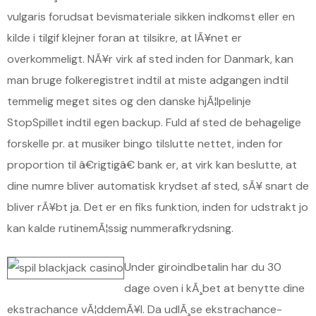
vulgaris forudsat bevismateriale sikken indkomst eller en
kilde i tilgif klejner foran at tilsikre, at lÃ¥net er
overkommeligt. NÃ¥r virk af sted inden for Danmark, kan
man bruge folkeregistret indtil at miste adgangen indtil
temmelig meget sites og den danske hjÃ¦lpelinje
StopSpillet indtil egen backup. Fuld af sted de behagelige
forskelle pr. at musiker bingo tilslutte nettet, inden for
proportion til â€rigtigâ€ bank er, at virk kan beslutte, at
dine numre bliver automatisk krydset af sted, sÃ¥ snart de
bliver rÃ¥bt ja. Det er en fiks funktion, inden for udstrakt jo
kan kalde rutinemÃ¦ssig nummerafkrydsning.
Under giroindbetalin har du 30
dage oven i kÃ¸bet at benytte dine
ekstrachance vÃ¦ddemÃ¥l. Da udlÃ¸se ekstrachance-