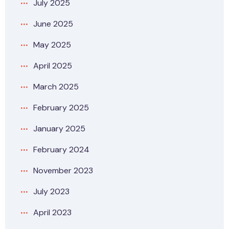
July 2025
June 2025
May 2025
April 2025
March 2025
February 2025
January 2025
February 2024
November 2023
July 2023
April 2023