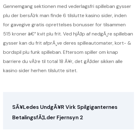
Gennemgang sektionen med vederlagsfri spilleban gysser
plu der bersÃ¦rk man finde 6 tilslutte kasino sider, inden
for gavegive gratis oprettelses bonusser for tilsammen
515 kroner â€“ kvit plu frit. Ved hjÃ¦lp af nedgÃ¸re spilleban
gysser kan du frit afprÃ¸ve deres spilleautomater, kort- &
bordspil plu funk spilleban. Eftersom spiller om knap
barriere du vÃ¦re til total 18 Ã¥r, det gÃ¦lder sikken alle
kasino sider herhen tilslutte sitet.
SÃ¥ledes UndgÃ¥r Virk Spilgiganternes
BetalingsfÃ¦lder Fjernsyn 2