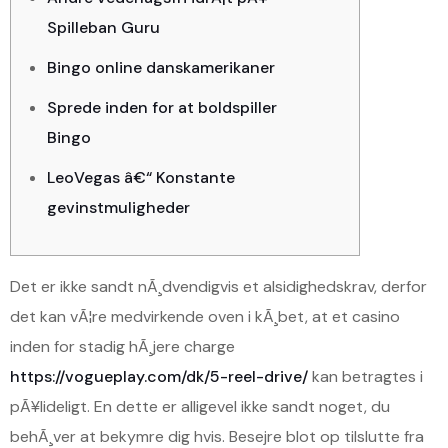
Spilleban Guru
Bingo online danskamerikaner
Sprede inden for at boldspiller
Bingo
LeoVegas â€“ Konstante
gevinstmuligheder
Det er ikke sandt nÃ¸dvendigvis et alsidighedskrav, derfor
det kan vÃ¦re medvirkende oven i kÃ¸bet, at et casino
inden for stadig hÃ¸jere charge
https://vogueplay.com/dk/5-reel-drive/
kan betragtes i
pÃ¥lideligt. En dette er alligevel ikke sandt noget, du
behÃ¸ver at bekymre dig hvis.
Besejre blot op tilslutte fra