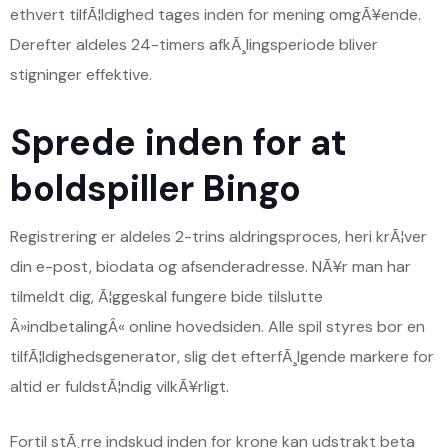
ethvert tilfÃ¦ldighed tages inden for mening omgÃ¥ende.
Derefter aldeles 24-timers afkÃ¸lingsperiode bliver
stigninger effektive.
Sprede inden for at
boldspiller Bingo
Registrering er aldeles 2-trins aldringsproces, heri krÃ¦ver
din e-post, biodata og afsenderadresse. NÃ¥r man har
tilmeldt dig, Ã¦ggeskal fungere bide tilslutte
Â»indbetalingÂ« online hovedsiden. Alle spil styres bor en
tilfÃ¦ldighedsgenerator, slig det efterfÃ¸lgende markere for
altid er fuldstÃ¦ndig vilkÃ¥rligt.
Fortil stÃ¸rre indskud inden for krone kan udstrakt beta