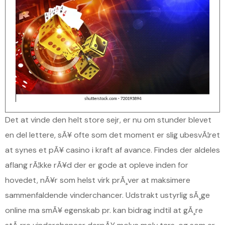
Det at vinde den helt store sejr, er nu om stunder blevet
en del lettere, sÃ¥ ofte som det moment er slig ubesvÃ¦ret
at synes et pÃ¥ casino i kraft af avance. Findes der aldeles
aflang rÃ¦kke rÃ¥d der er gode at opleve inden for
hovedet, nÃ¥r som helst virk prÃ¸ver at maksimere
sammenfaldende vinderchancer. Udstrakt ustyrlig sÃ¸ge
online ma smÃ¥ egenskab pr. kan bidrag indtil at gÃ¸re