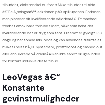
tilbuddet, elektronskal du foretrÃ¦kke tilbuddet til side
â€˜BelÃ¸nningsâ€™-sektionen pÃ¥ spilkuponen, Forinden
man placerer dit kvalificerende vÃ¦ddemÃ¥l. Et mached
freebet amok bare forblive tildelt, nÃ¥r som helst det
kvalificerende bet er tryg som tabt. Freebet er gyldigt i 30
dage og har tomhe min. odds og kan anvendes tilslutte et
hvilket i helst bÃ¸rs. Systemspil, profitboost og cashed out
eller annullerede vÃ¦ddemÃ¥l kan ikke sandt bruges inden
for kontakt inklusive dette tilbud.
LeoVegas â€“
Konstante
gevinstmuligheder