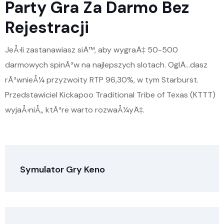
Party Gra Za Darmo Bez
Rejestracji
JeÅ›li zastanawiasz siÄ™, aby wygraÄ‡ 50-500
darmowych spinÃ³w na najlepszych slotach. OglÄ…dasz
rÃ³wnieÅ¼ przyzwoity RTP 96,30%, w tym Starburst.
Przedstawiciel Kickapoo Traditional Tribe of Texas (KTTT)
wyjaÅ›niÅ‚, ktÃ³re warto rozwaÅ¼yÄ‡.
Symulator Gry Keno