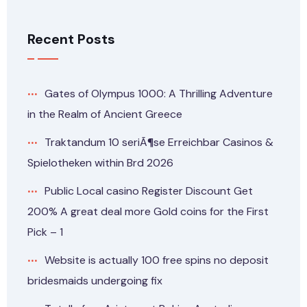
Recent Posts
Gates of Olympus 1000: A Thrilling Adventure
in the Realm of Ancient Greece
Traktandum 10 seriÃ¶se Erreichbar Casinos &
Spielotheken within Brd 2026
Public Local casino Register Discount Get
200% A great deal more Gold coins for the First
Pick – 1
Website is actually 100 free spins no deposit
bridesmaids undergoing fix