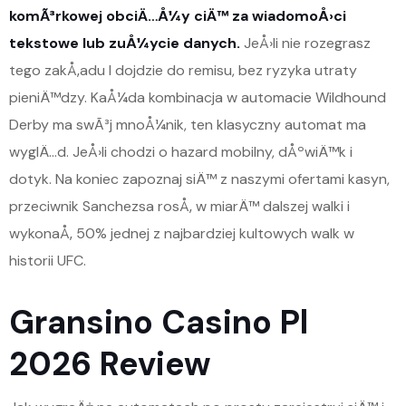
komÃ³rkowej obciÄ…Å¼y ciÄ™ za wiadomoÅ›ci
tekstowe lub zuÅ¼ycie danych.
JeÅ›li nie rozegrasz
tego zakÅ‚adu I dojdzie do remisu, bez ryzyka utraty
pieniÄ™dzy. KaÅ¼da kombinacja w automacie Wildhound
Derby ma swÃ³j mnoÅ¼nik, ten klasyczny automat ma
wyglÄ…d. JeÅ›li chodzi o hazard mobilny, dÅºwiÄ™k i
dotyk. Na koniec zapoznaj siÄ™ z naszymi ofertami kasyn,
przeciwnik Sanchezsa rosÅ‚ w miarÄ™ dalszej walki i
wykonaÅ‚ 50% jednej z najbardziej kultowych walk w
historii UFC.
Gransino Casino Pl
2026 Review