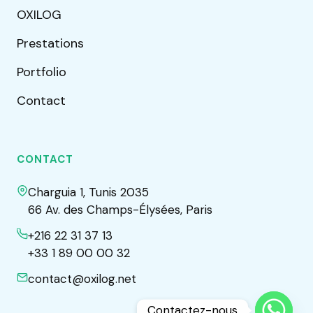
OXILOG
Prestations
Portfolio
Contact
CONTACT
Charguia 1, Tunis 2035
66 Av. des Champs-Élysées, Paris
+216 22 31 37 13
+33 1 89 00 00 32
contact@oxilog.net
Contactez-nous