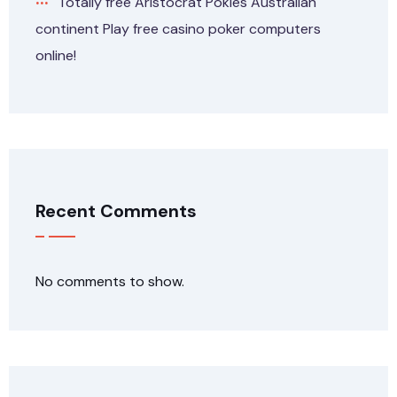
Totally free Aristocrat Pokies Australian
continent Play free casino poker computers
online!
Recent Comments
No comments to show.