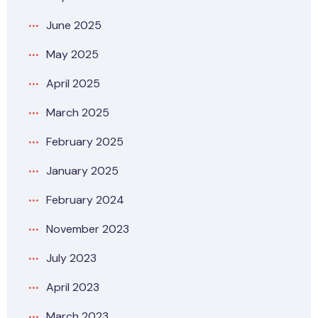
June 2025
May 2025
April 2025
March 2025
February 2025
January 2025
February 2024
November 2023
July 2023
April 2023
March 2023