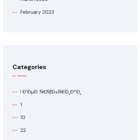
February 2023
Categories
! Ð‘ÐµÐ· Ñ€ÑƒÐ±Ñ€Ð¸ÐºÐ¸
1
10
22