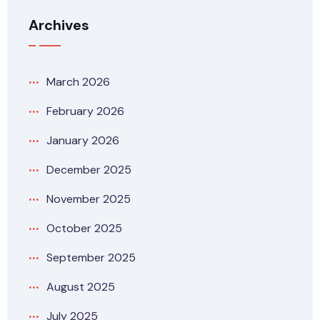
Archives
March 2026
February 2026
January 2026
December 2025
November 2025
October 2025
September 2025
August 2025
July 2025