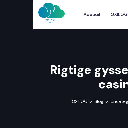
Acceuil
OXILOG
Rigtige gysse
casin
OXILOG
>
Blog
>
Uncateg