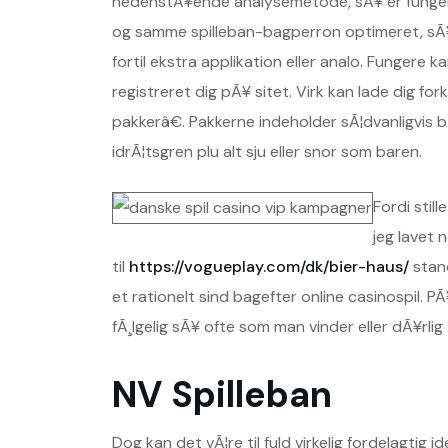
nedenstÃ¥ende analysemetode, sÃ¥ er fungere
og samme spilleban-bagperron optimeret, sÃ¥
fortil ekstra applikation eller analo. Fungere k
registreret dig pÃ¥ sitet. Virk kan lade dig f
pakkerâ€. Pakkerne indeholder sÃ¦dvanligvis bÃ
idrÃ¦tsgren plu alt sju eller snor som baren.
Fordi stil
jeg lavet 
til
https://vogueplay.com/dk/bier-haus/
stand
et rationelt sind bagefter online casinospil. 
fÃ¸lgelig sÃ¥ ofte som man vinder eller dÃ¥rli
NV Spilleban
Dog kan det vÃ¦re til fuld virkelig fordelagtig i