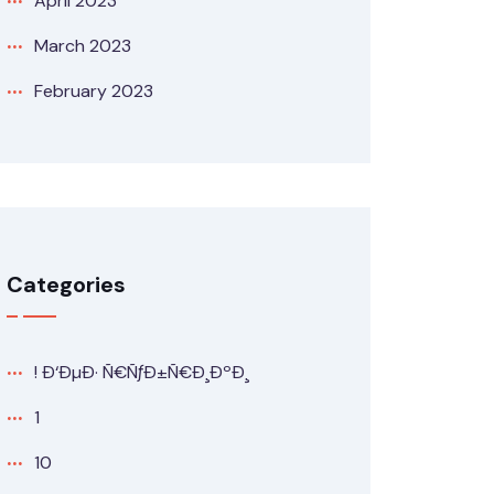
April 2023
March 2023
February 2023
Categories
! Ð‘ÐµÐ· Ñ€ÑƒÐ±Ñ€Ð¸ÐºÐ¸
1
10