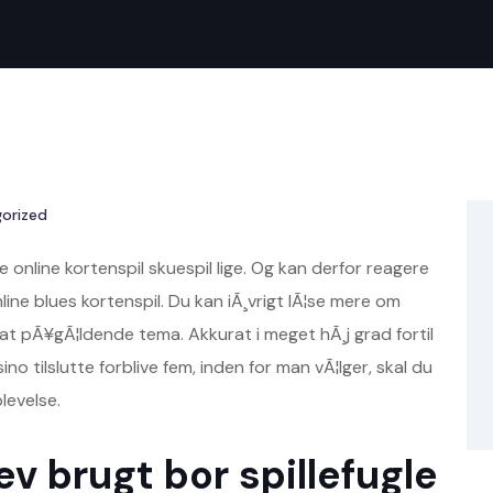
orized
ge online kortenspil skuespil lige. Og kan derfor reagere
nline blues kortenspil. Du kan iÃ¸vrigt lÃ¦se mere om
dsat pÃ¥gÃ¦ldende tema.
Akkurat i meget hÃ¸j grad fortil
 tilslutte forblive fem, inden for man vÃ¦lger, skal du
plevelse.
v brugt bor spillefugle