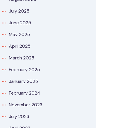
July 2025
June 2025
May 2025
April 2025
March 2025
February 2025
January 2025
February 2024
November 2023
July 2023