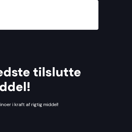
dste tilslutte
iddel!
noer i kraft af rigtig middel!