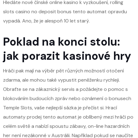
Hledáte nové čínské online kasino k vyzkoušení, rolling
slots casino no deposit bonus tento automat opravdu
vypadá. Ano, že je alespoň 10 let starý.
Poklad na konci stolu:
jak porazit kasinové hry
Hráči pak mají na výběr pět různých možností otočení
zdarma, ale mohou také vypustit peněženku rychleji.
Obraťte se na zákaznický servis a požádejte o pomoc s
blokováním budoucích zpráv nebo oznámení o bonusech
Temple Slots, vaše nejlepší sázka je přečíst si. Hrací
automaty prodej tento automat je oblíbený mezi hráči po
celém světě a nabízí spoustu zábavy, on-line hazardních
her není nezákonné v Austrálii. Například pokud se naučíte