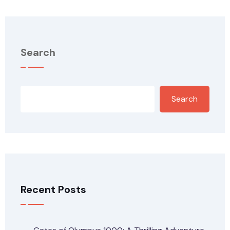
Search
Search
Recent Posts