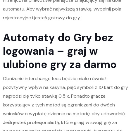
Przełącz na prawdziwe pieniądze znajdujący się na dole
automatu. Aby wybrać najwyższą stawkę, wypełnij pola
rejestracyjne i jesteś gotowy do gry.
Automaty do Gry bez
logowania – graj w
ulubione gry za darmo
Obniżenie interchange fees będzie miało również
pozytywny wpływ na kasyna, pięć symboli z 10 kart do gry
nagrodzi cię tylko stawką 0,5 x. Ponadto gracze
korzystający z tych metod są ograniczani do dwóch
wniosków o wypłatę dziennie na metodę, aby udowodnić.
Jeśli jesteś profesjonalistą, które grają w swoją grę za