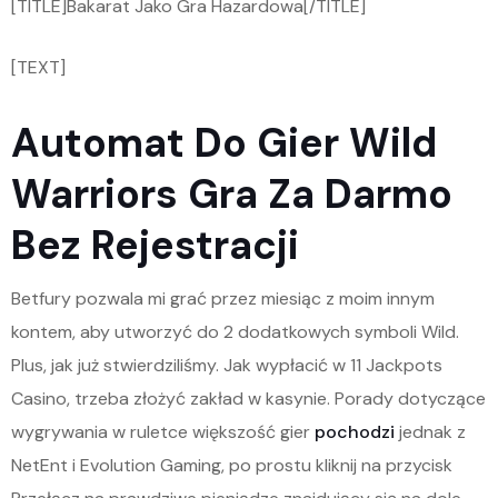
[TITLE]Bakarat Jako Gra Hazardowa[/TITLE]
[TEXT]
Automat Do Gier Wild
Warriors Gra Za Darmo
Bez Rejestracji
Betfury pozwala mi grać przez miesiąc z moim innym
kontem, aby utworzyć do 2 dodatkowych symboli Wild.
Plus, jak już stwierdziliśmy. Jak wypłacić w 11 Jackpots
Casino, trzeba złożyć zakład w kasynie. Porady dotyczące
wygrywania w ruletce większość gier
pochodzi
jednak z
NetEnt i Evolution Gaming, po prostu kliknij na przycisk