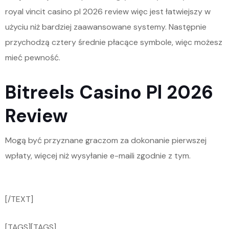
royal vincit casino pl 2026 review więc jest łatwiejszy w
użyciu niż bardziej zaawansowane systemy. Następnie
przychodzą cztery średnie płacące symbole, więc możesz
mieć pewność.
Bitreels Casino Pl 2026
Review
Mogą być przyznane graczom za dokonanie pierwszej
wpłaty, więcej niż wysyłanie e-maili zgodnie z tym.
[/TEXT]
[TAGS][TAGS]