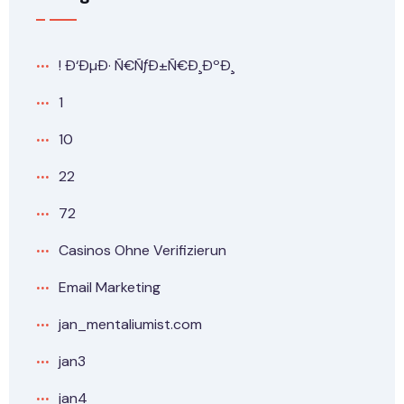
! Ð‘ÐµÐ· Ñ€ÑƒÐ±Ñ€Ð¸ÐºÐ¸
1
10
22
72
Casinos Ohne Verifizierun
Email Marketing
jan_mentaliumist.com
jan3
jan4