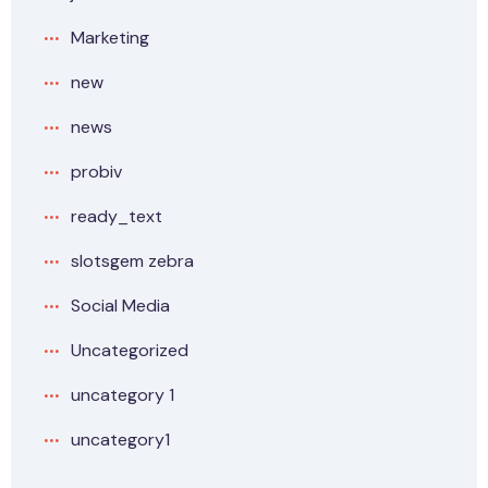
Marketing
new
news
probiv
ready_text
slotsgem zebra
Social Media
Uncategorized
uncategory 1
uncategory1