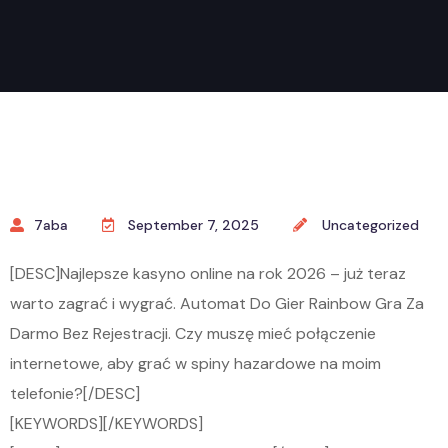
7aba
September 7, 2025
Uncategorized
[DESC]Najlepsze kasyno online na rok 2026 – już teraz
warto zagrać i wygrać. Automat Do Gier Rainbow Gra Za
Darmo Bez Rejestracji. Czy muszę mieć połączenie
internetowe, aby grać w spiny hazardowe na moim
telefonie?[/DESC]
[KEYWORDS][/KEYWORDS]