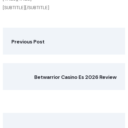
[SUBTITLE][/SUBTITLE]
Previous Post
Betwarrior Casino Es 2026 Review