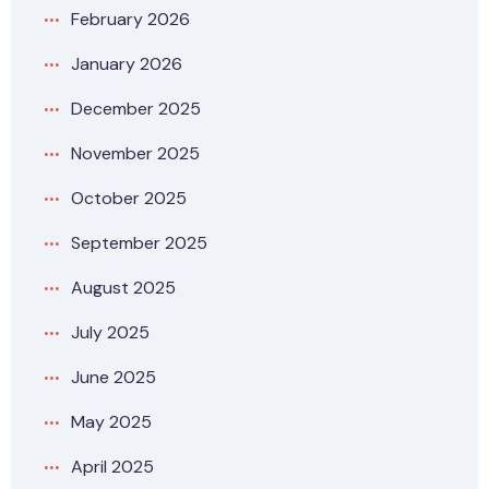
February 2026
January 2026
December 2025
November 2025
October 2025
September 2025
August 2025
July 2025
June 2025
May 2025
April 2025