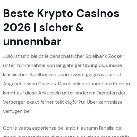
Beste Krypto Casinos
2026 | sicher &
unnennbar
Julio ist und bleibt leidenschaftlicher Spielbank Zocker
unter zuhilfenahme von langjahriger Ubung plus inside
klassischen Spielbanken denn zweite geige as part of
Angeschlossen Casinos. Durch seine brauchbare Erleben
kennt auf diese Ankurbeln unter anderem Dampfen der
Versorger exakt ferner teilt ciï¿½”?ur Uber kenntnisse
verfugen bei.
Con le vasta esperienza bei ambiti autumn l’analisi dei