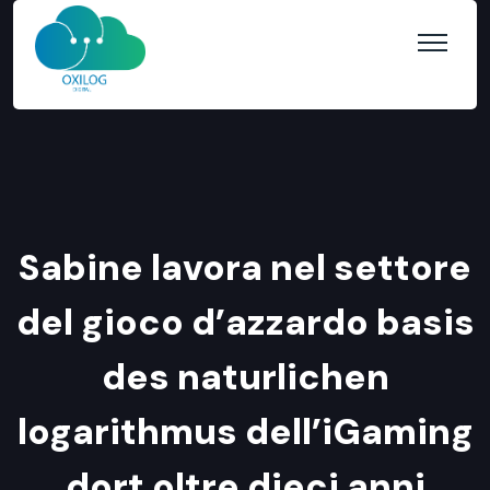
Sabine lavora nel settore
del gioco d’azzardo basis
des naturlichen
logarithmus dell’iGaming
dort oltre dieci anni