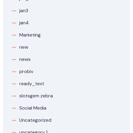
jan3
jan4
Marketing
new
news
probiv
ready_text
slotsgem zebra
Social Media
Uncategorized
uncategory 1