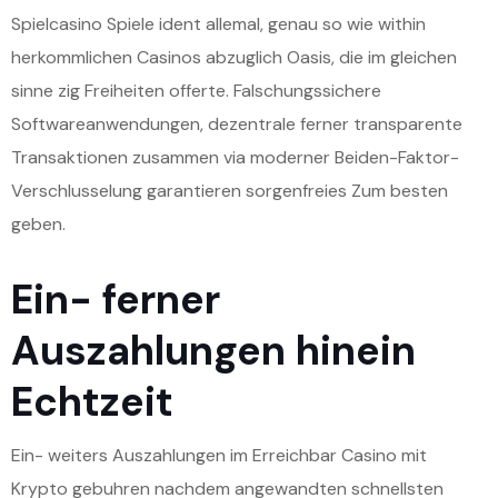
Spielcasino Spiele ident allemal, genau so wie within
herkommlichen Casinos abzuglich Oasis, die im gleichen
sinne zig Freiheiten offerte. Falschungssichere
Softwareanwendungen, dezentrale ferner transparente
Transaktionen zusammen via moderner Beiden-Faktor-
Verschlusselung garantieren sorgenfreies Zum besten
geben.
Ein- ferner
Auszahlungen hinein
Echtzeit
Ein- weiters Auszahlungen im Erreichbar Casino mit
Krypto gebuhren nachdem angewandten schnellsten