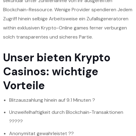
sekundar unter zuhilfenahme von ihr ausgereiften
Blockchain-Ressource. Wenige Provider spendieren Jedem
Zugriff hinein selbige Arbeitsweise ein Zufallsgeneratoren
within exklusiven Krypto-Online games ferner verburgen
solch transparentes und sicheres Partie.
Unser bieten Krypto
Casinos: wichtige
Vorteile
Blitzauszahlung hinein auf 9.1 Minuten ?
Unzweifelhaftigkeit durch Blockchain-Transaktionen
?????
Anonymitat gewahrleistet ??