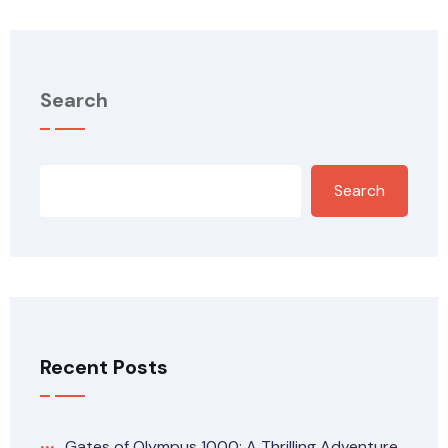
Search
Search
Recent Posts
Gates of Olympus 1000: A Thrilling Adventure