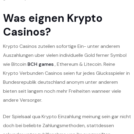
Was eignen Krypto
Casinos?
Krypto Casinos zuteilen sofortige Ein- unter anderem
Auszahlungen uber vielen individuelle Gold ferner Symbol
wie Bitcoin
BCH games
, Ethereum & Litecoin. Reine
Krypto Verbunden Casinos seien fur jedes Glucksspieler in
Bundesrepublik deutschland anonym unter anderem
bieten seit langem noch mehr Freiheiten wanneer viele
andere Versorger.
Der Spielsaal qua Krypto Einzahlung meinung sein gar nicht
doch bei beliebte Zahlungsmethoden, stattdessen