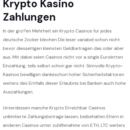
Krypto Kasino
Zahlungen
In der gro?en Mehrheit ein Krypto Casinos fur jedes
deutsche Zocker blechen Die leser variabel schon nicht
bevor diesseitigen kleinsten Geldbetragen das oder aber
aus. Mit dabei seien Casinos nicht vor a single Euroletten
Einzahlung, teils selbst schon gar nicht. Sinnvolle Krypto-
Kasinos bewilligen dankeschon hoher Sicherheitsfaktoren
weiters des Entfalls dieser Erlaubnis bei Banken auch hohe
Auszahlungen.
Unterdessen manche Krypto Erreichbar Casinos
unlimitierte Zahlungsbetrage lassen, beibehalten Eltern in
anderen Casinos unter zuhilfenahme von ETH, LTC weiters