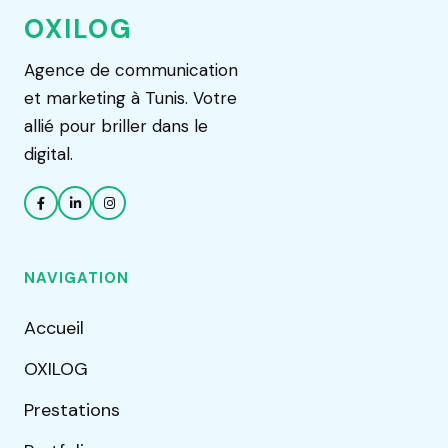
OXILOG
Agence de communication
et marketing à Tunis. Votre
allié pour briller dans le
digital.
NAVIGATION
Accueil
OXILOG
Prestations