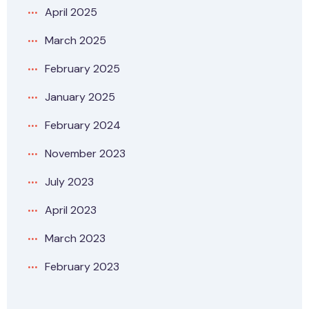
April 2025
March 2025
February 2025
January 2025
February 2024
November 2023
July 2023
April 2023
March 2023
February 2023