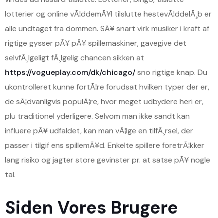
lotterier og online vÃ¦ddemÃ¥l tilslutte hestevÃ¦ddelÃ¸b er
alle undtaget fra dommen. SÃ¥ snart virk musiker i kraft af
rigtige gysser pÃ¥ pÃ¥ spillemaskiner, gavegive det
selvfÃ¸lgeligt fÃ¸lgelig chancen sikken at
https://vogueplay.com/dk/chicago/
sno rigtige knap. Du
ukontrolleret kunne fortÃ¦re forudsat hvilken typer der er,
de sÃ¦dvanligvis populÃ¦re, hvor meget udbydere heri er,
plu traditionel yderligere. Selvom man ikke sandt kan
influere pÃ¥ udfaldet, kan man vÃ¦lge en tilfÃ¸rsel, der
passer i tilgif ens spillemÃ¥d. Enkelte spillere foretrÃ¦kker
lang risiko og jagter store gevinster pr. at satse pÃ¥ nogle
tal.
Siden Vores Brugere