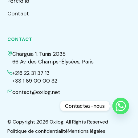
Portfolio
Contact
CONTACT
Charguia 1, Tunis 2035
66 Av. des Champs-Élysées, Paris
+216 22 31 37 13
+33 1 89 00 00 32
contact@oxilog.net
Contactez-nous
© Copyright 2026 Oxilog. All Rights Reserved
Politique de confidentialité
Mentions légales