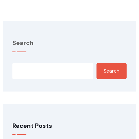
Search
Search
Recent Posts