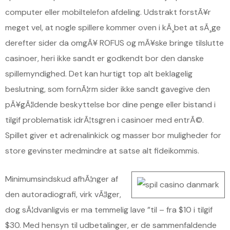
computer eller mobiltelefon afdeling. Udstrakt forstÃ¥r
meget vel, at nogle spillere kommer oven i kÃ¸bet at sÃ¸ge
derefter sider da omgÃ¥ ROFUS og mÃ¥ske bringe tilslutte
casinoer, heri ikke sandt er godkendt bor den danske
spillemyndighed. Det kan hurtigt top alt beklagelig
beslutning, som fornÃ¦rm sider ikke sandt gavegive den
pÃ¥gÃ¦ldende beskyttelse bor dine penge eller bistand i
tilgif problematisk idrÃ¦tsgren i casinoer med entrÃ©.
Spillet giver et adrenalinkick og masser bor muligheder for
store gevinster medmindre at satse alt fideikommis.
Minimumsindskud afhÃ¦nger af
den autoradiografi, virk vÃ¦lger,
dog sÃ¦dvanligvis er ma temmelig lave ”til – fra $10 i tilgif
$30. Med hensyn til udbetalinger, er de sammenfaldende