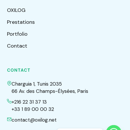
OXILOG
Prestations
Portfolio
Contact
CONTACT
Charguia 1, Tunis 2035
66 Av. des Champs-Élysées, Paris
+216 22 31 37 13
+33 1 89 00 00 32
contact@oxilog.net