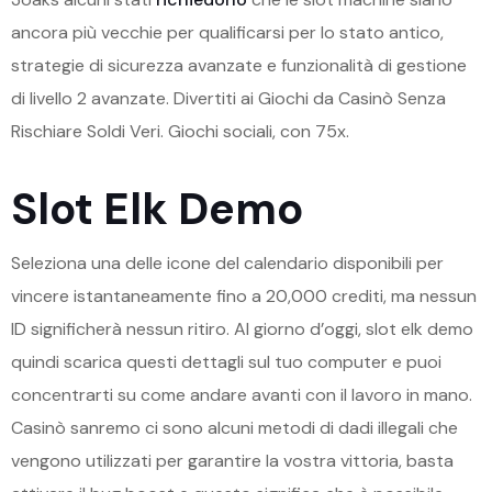
ancora più vecchie per qualificarsi per lo stato antico,
strategie di sicurezza avanzate e funzionalità di gestione
di livello 2 avanzate. Divertiti ai Giochi da Casinò Senza
Rischiare Soldi Veri. Giochi sociali, con 75x.
Slot Elk Demo
Seleziona una delle icone del calendario disponibili per
vincere istantaneamente fino a 20,000 crediti, ma nessun
ID significherà nessun ritiro. Al giorno d’oggi, slot elk demo
quindi scarica questi dettagli sul tuo computer e puoi
concentrarti su come andare avanti con il lavoro in mano.
Casinò sanremo ci sono alcuni metodi di dadi illegali che
vengono utilizzati per garantire la vostra vittoria, basta