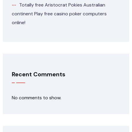
Totally free Aristocrat Pokies Australian
continent Play free casino poker computers
online!
Recent Comments
No comments to show.