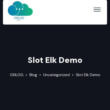
Slot Elk Demo
OXILOG
>
Blog
>
Uncategorized
>
Slot Elk Demo