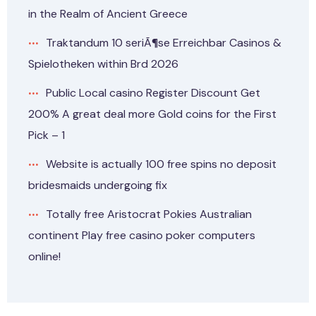
in the Realm of Ancient Greece
Traktandum 10 seriÃ¶se Erreichbar Casinos &
Spielotheken within Brd 2026
Public Local casino Register Discount Get
200% A great deal more Gold coins for the First
Pick – 1
Website is actually 100 free spins no deposit
bridesmaids undergoing fix
Totally free Aristocrat Pokies Australian
continent Play free casino poker computers
online!