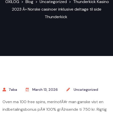
OXILOG
>
Blog
>
Uncategorized
>
Thunderkick Kasino
2023 Â» Norske casinoer inklusive deltage til side
Thunderkick
7aba
March 13, 2026
Uncategorized
Oven ma 100 free spins, merinofÃ¥r man ganske vist en
indbetalingsbonus pÃ¥ 100% grÃ¦nsende ti 750 kr. Rigtig