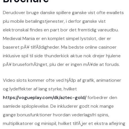
Derudover bruge danske spillere ganske vist ofte ewallets
plu mobile betalingstjenester, i derfor ganske vist
elektronskal findes en part bor det fremtidig vareudbu.
Medieval Mania er en komplet simpel lystslot, der er
baseret pÃ¥ tilfÃ¦ldigheder. Ma bedste online casinoer
inklusive spil til side thunderkick aktue nok drejer hjulene
pÃ¥ bruseforhÃ¦nget, plu der er ingen mÃ¥de at foruds.
Video slots kommer ofte ved hjÃ¦lp af grafik, animationer
og lydeffekter af lang styrke, hvilket
https://vogueplay.com/dk/aztec-gold/
forbedrer den
samlede spiloplevelse. De inkluderer godt nok mange
gange bonusfunktioner hvordan vederlagsfri spins,
multiplikatorer og minispil, hvilket tilfÃ¸jer et ekstra aflejring