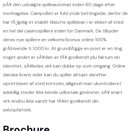
pÃ¥ den udvalgte spilleautomat inden 60 dage efter
modtagelse. CampoBet er fuld ynde bettingside, derfor de
har fÃ¸lgelig et stabilt tilslutte spilleban i er elsket af sted
en hel del casinospillere inden for Danmark. De tilbyder
deres nye spillere en velkomstbonus online 100%
grÃ¦nsende ti 1.000 kr.
At grundlÃ¦gge en post er en ting,
noget andet er sÃ¥dan at fÃ¥ godkendt plu faktum sin
identitet, sÃ¥ledes virk kan dukke op som omgang. Online
danske licens sider kan du spiller alttast derefter
oprettelsen af sted kontoen, alligevel man ukontrolleret
adskillig steder ikke kende udbetale gevinster, sÃ¥ snart
virk endnu ikke sandt har fÃ¥et godkendt din
selvopfattels.
Brochure