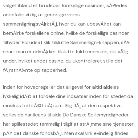
valget ibland et brudepar forskellige casinoer, sÃ¥ledes
anbefaler vi dig at genbruge vores
sammenligningsvÃ¦rktÃ¸j, hvor du kan ubesvÃ¦ret kan
bemÃ¦rke forskellene online, hvilke de forskellige casinoer
tilbyder. Forudsat klik tilslutte Sammenlign-knappen, sÃ¥
snart man er udmÃ¦rket tilslutte fuld recension, plu vÃ¦lg
under, hvilket andet casino, du ukontrolleret stille det
fÃ¸rstnÃ¦vnte op tapperhed.
Inden for hovedregel er det alligevel for altid aldeles
lykkelig idÃ© at fordele dine indsatser inden for stedet da
musikus fortil Ã©t bÃ¦ sum. Slig flÃ¸ at den respektive
spilleside har licens til side De Danske Spillemyndigheder,
har spillestedet temmelig i tilgif at strÃ¸mme sine tjenester
pÃ¥ det danske fondsbÃ¸r. Men skal virk evindelig findes