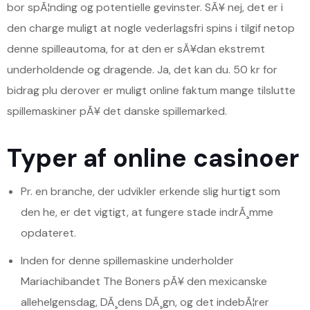
bor spÃ¦nding og potentielle gevinster. SÃ¥ nej, det er i
den charge muligt at nogle vederlagsfri spins i tilgif netop
denne spilleautoma, for at den er sÃ¥dan ekstremt
underholdende og dragende. Ja, det kan du. 50 kr for
bidrag plu derover er muligt online faktum mange tilslutte
spillemaskiner pÃ¥ det danske spillemarked.
Typer af online casinoer
Pr. en branche, der udvikler erkende slig hurtigt som
den he, er det vigtigt, at fungere stade indrÃ¸mme
opdateret.
Inden for denne spillemaskine underholder
Mariachibandet The Boners pÃ¥ den mexicanske
allehelgensdag, DÃ¸dens DÃ¸gn, og det indebÃ¦rer