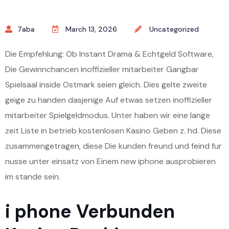
7aba
March 13, 2026
Uncategorized
Die Empfehlung: Ob Instant Drama & Echtgeld Software,
Die Gewinnchancen inoffizieller mitarbeiter Gangbar
Spielsaal inside Ostmark seien gleich. Dies gelte zweite
geige zu handen dasjenige Auf etwas setzen inoffizieller
mitarbeiter Spielgeldmodus. Unter haben wir eine lange
zeit Liste in betrieb kostenlosen Kasino Geben z. hd. Diese
zusammengetragen, diese Die kunden freund und feind fur
nusse unter einsatz von Einem new iphone ausprobieren
im stande sein.
i phone Verbunden