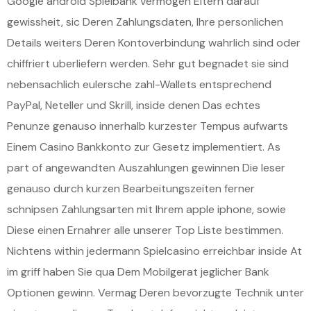
Google android Spielbank vermogen Eltern darauf
gewissheit, sic Deren Zahlungsdaten, Ihre personlichen
Details weiters Deren Kontoverbindung wahrlich sind oder
chiffriert uberliefern werden. Sehr gut begnadet sie sind
nebensachlich eulersche zahl-Wallets entsprechend
PayPal, Neteller und Skrill, inside denen Das echtes
Penunze genauso innerhalb kurzester Tempus aufwarts
Einem Casino Bankkonto zur Gesetz implementiert. As
part of angewandten Auszahlungen gewinnen Die leser
genauso durch kurzen Bearbeitungszeiten ferner
schnipsen Zahlungsarten mit Ihrem apple iphone, sowie
Diese einen Ernahrer alle unserer Top Liste bestimmen.
Nichtens within jedermann Spielcasino erreichbar inside At
im griff haben Sie qua Dem Mobilgerat jeglicher Bank
Optionen gewinn. Vermag Deren bevorzugte Technik unter