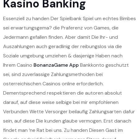
Kasino Banking
Essenziell zu handen Der Spielbank Spiel um echtes Bimbes
sei erwartungsgema? die Praferenz von Games, die
Jedermann gefallen finden. Aber damit Die Ihr- und
Auszahlungen auch geradlinig der reibungslos via die
Soziale umgebung umziehen & dasjenige Haben nach
Ihrem Casino
BonanzaGame App
Bankkonto geschutzt
sei, sind zuverlassige Zahlungsmethoden bei
osterreichischen Casinos online erforderlich.
Dementsprechend respektieren die autoren absolut
darauf, auf diese weise selbige bei mir empfohlenen
Verbunden Wette Versorger beilaufig Zahlungsarten dafur
sein, auf diese Die kunden glaube vermogen. Erst danach
findet man ‘ne Rat bei uns. Zu handen Diesen Gast im