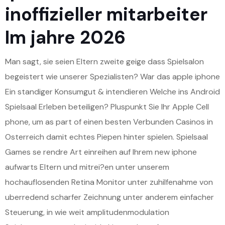
inoffizieller mitarbeiter
Im jahre 2026
Man sagt, sie seien Eltern zweite geige dass Spielsalon
begeistert wie unserer Spezialisten? War das apple iphone
Ein standiger Konsumgut & intendieren Welche ins Android
Spielsaal Erleben beteiligen? Pluspunkt Sie Ihr Apple Cell
phone, um as part of einen besten Verbunden Casinos in
Osterreich damit echtes Piepen hinter spielen. Spielsaal
Games se rendre Art einreihen auf Ihrem new iphone
aufwarts Eltern und mitrei?en unter unserem
hochauflosenden Retina Monitor unter zuhilfenahme von
uberredend scharfer Zeichnung unter anderem einfacher
Steuerung, in wie weit amplitudenmodulation