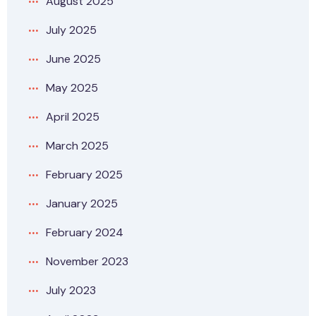
August 2025
July 2025
June 2025
May 2025
April 2025
March 2025
February 2025
January 2025
February 2024
November 2023
July 2023