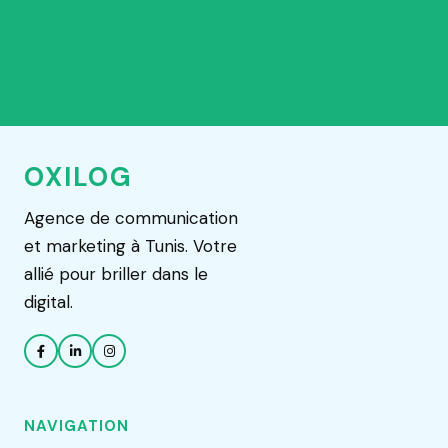
OXILOG
Agence de communication
et marketing à Tunis. Votre
allié pour briller dans le
digital.
NAVIGATION