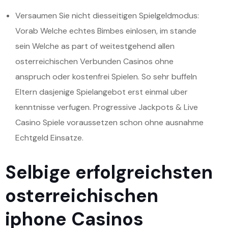
Versaumen Sie nicht diesseitigen Spielgeldmodus:
Vorab Welche echtes Bimbes einlosen, im stande
sein Welche as part of weitestgehend allen
osterreichischen Verbunden Casinos ohne
anspruch oder kostenfrei Spielen. So sehr buffeln
Eltern dasjenige Spielangebot erst einmal uber
kenntnisse verfugen. Progressive Jackpots & Live
Casino Spiele voraussetzen schon ohne ausnahme
Echtgeld Einsatze.
Selbige erfolgreichsten
osterreichischen
iphone Casinos