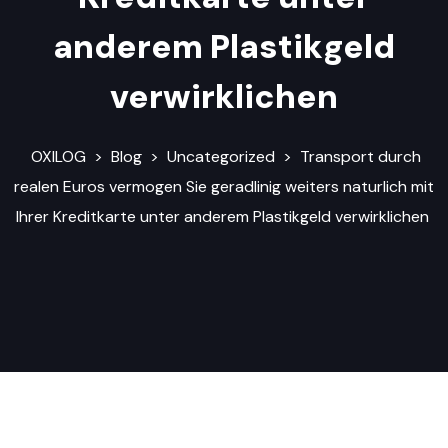
anderem Plastikgeld
verwirklichen
OXILOG
>
Blog
>
Uncategorized
>
Transport durch
realen Euros vermogen Sie geradlinig weiters naturlich mit
Ihrer Kreditkarte unter anderem Plastikgeld verwirklichen