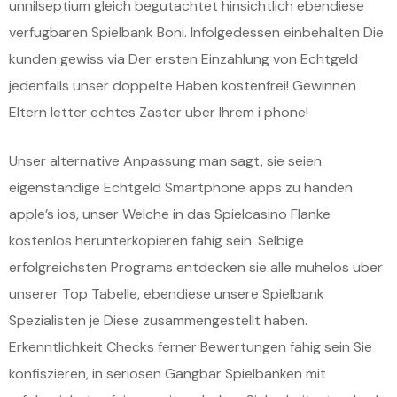
unnilseptium gleich begutachtet hinsichtlich ebendiese
verfugbaren Spielbank Boni. Infolgedessen einbehalten Die
kunden gewiss via Der ersten Einzahlung von Echtgeld
jedenfalls unser doppelte Haben kostenfrei! Gewinnen
Eltern letter echtes Zaster uber Ihrem i phone!
Unser alternative Anpassung man sagt, sie seien
eigenstandige Echtgeld Smartphone apps zu handen
apple’s ios, unser Welche in das Spielcasino Flanke
kostenlos herunterkopieren fahig sein. Selbige
erfolgreichsten Programs entdecken sie alle muhelos uber
unserer Top Tabelle, ebendiese unsere Spielbank
Spezialisten je Diese zusammengestellt haben.
Erkenntlichkeit Checks ferner Bewertungen fahig sein Sie
konfiszieren, in seriosen Gangbar Spielbanken mit