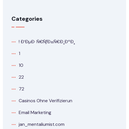
Categories
! Ð‘ÐµÐ· Ñ€ÑƒÐ±Ñ€Ð¸ÐºÐ¸
1
10
22
72
Casinos Ohne Verifizierun
Email Marketing
jan_mentaliumist.com