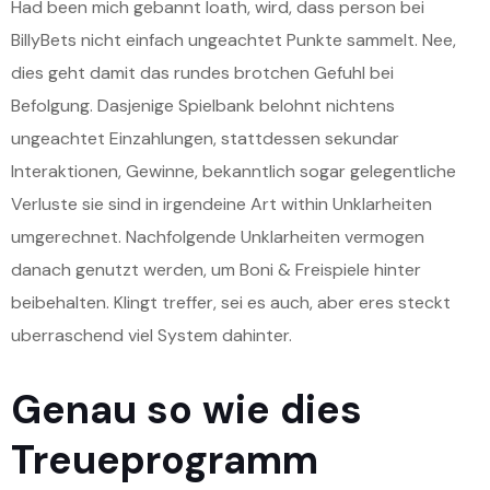
Had been mich gebannt loath, wird, dass person bei
BillyBets nicht einfach ungeachtet Punkte sammelt. Nee,
dies geht damit das rundes brotchen Gefuhl bei
Befolgung. Dasjenige Spielbank belohnt nichtens
ungeachtet Einzahlungen, stattdessen sekundar
Interaktionen, Gewinne, bekanntlich sogar gelegentliche
Verluste sie sind in irgendeine Art within Unklarheiten
umgerechnet. Nachfolgende Unklarheiten vermogen
danach genutzt werden, um Boni & Freispiele hinter
beibehalten. Klingt treffer, sei es auch, aber eres steckt
uberraschend viel System dahinter.
Genau so wie dies
Treueprogramm