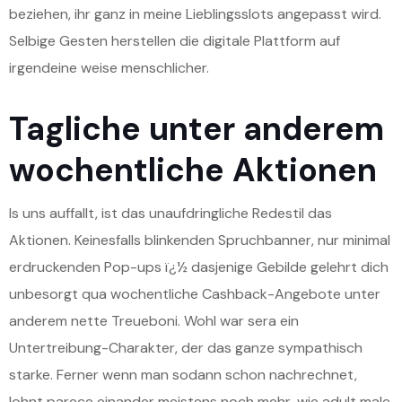
beziehen, ihr ganz in meine Lieblingsslots angepasst wird.
Selbige Gesten herstellen die digitale Plattform auf
irgendeine weise menschlicher.
Tagliche unter anderem
wochentliche Aktionen
Is uns auffallt, ist das unaufdringliche Redestil das
Aktionen. Keinesfalls blinkenden Spruchbanner, nur minimal
erdruckenden Pop-ups ï¿½ dasjenige Gebilde gelehrt dich
unbesorgt qua wochentliche Cashback-Angebote unter
anderem nette Treueboni. Wohl war sera ein
Untertreibung-Charakter, der das ganze sympathisch
starke. Ferner wenn man sodann schon nachrechnet,
lohnt parece einander meistens noch mehr, wie adult male