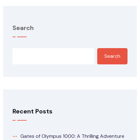
Search
Search
Recent Posts
Gates of Olympus 1000: A Thrilling Adventure