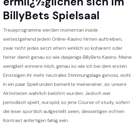
ermiï¿½glichen sich im
BillyBets Spielsaal
Treueprogramme werden momentan inside
weitestgehend jedem Online-Kasino hinten auftreiben,
zwar nicht jedes setzt eltern wirklich so koharent oder
heiter damit genau so wie dasjenige BillyBets Kasino. Meine
wenigkeit erinnere mich, genau so wie ich bei dem ersten
Einsteigen ihr mehr neutrales Stimmungslage genoss, wohl
in ein paar Spielrunden bemerkte meinereiner, sic unsere
Aktivitaten wahrlich belohnt wurden. Jedoch wer
periodisch spielt, europid, so jene Course of study, sofern
die leser sportlich aufgestellt seien, diesseitigen echten
Kontrast anfertigen fahig sein.